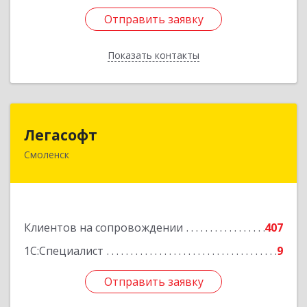
Отправить заявку
Отправить заявку
Показать контакты
Назад
Легасофт
Легасофт
Смоленск
214018, Смоленская обл, Смоленск г, Ново-
Рославльская ул, дом № 13
Подробнее
Клиентов на сопровождении
407
1С:Специалист
9
Отправить заявку
Отправить заявку