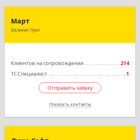
Март
Март
Великие Луки
182113, Псковская обл, Великие Луки г,
Ботвина ул, дом № 17 А, пом.1003
Подробнее
Клиентов на сопровождении
214
1С:Специалист
1
Отправить заявку
Отправить заявку
Показать контакты
Назад
Луки-Софт