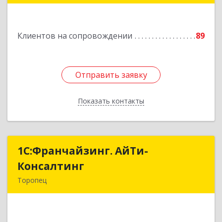
Ленинградская обл, Сланцы г, Спортивная ул,
дом № 2
Клиентов на сопровождении
89
Подробнее
Отправить заявку
Отправить заявку
Показать контакты
Назад
1С:Франчайзинг. АйТи-
1С:Франчайзинг. АйТи-
Консалтинг
Консалтинг
Торопец
172840, Тверская обл, Торопец г, Гоголя ул,
дом № 13