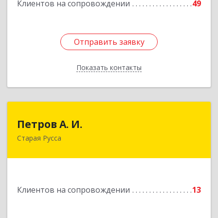
Клиентов на сопровождении
49
Подробнее
Отправить заявку
Отправить заявку
Показать контакты
Назад
Петров А. И.
Петров А. И.
Старая Русса
Старая Русса, пер.Волотовский, д.23
Подробнее
Клиентов на сопровождении
13