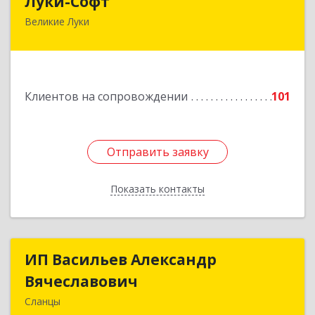
Луки-Софт
Великие Луки
182113, Псковская обл, Великие Луки г,
Октябрьский пр-кт, дом № 56А, оф.2
Подробнее
Клиентов на сопровождении
101
Отправить заявку
Отправить заявку
Показать контакты
Назад
ИП Васильев Александр
ИП Васильев Александр
Вячеславович
Вячеславович
Сланцы