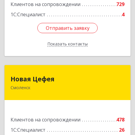
Клиентов на сопровождении
729
1С:Специалист
4
Отправить заявку
Отправить заявку
Показать контакты
Назад
Новая Цефея
Новая Цефея
Смоленск
214018, Смоленская обл, Смоленск г, Раевского
ул, дом № 10
Подробнее
Клиентов на сопровождении
478
1С:Специалист
26