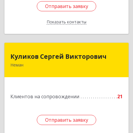
Отправить заявку
Отправить заявку
Показать контакты
Назад
Куликов Сергей Викторович
Куликов Сергей Викторович
Неман
238710, Калининградская обл, Неман г,
Красноармейская ул, дом № 8, кв.60
Подробнее
Клиентов на сопровождении
21
Отправить заявку
Отправить заявку