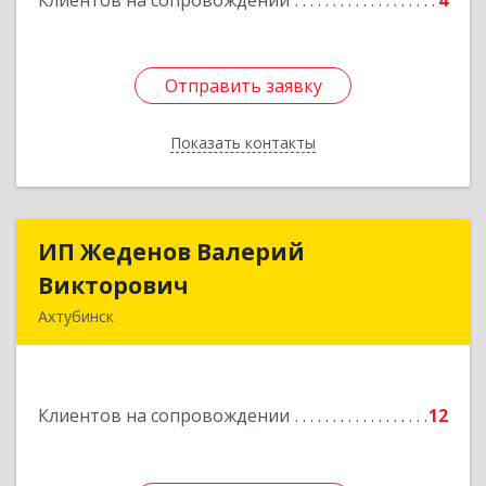
Клиентов на сопровождении
4
Отправить заявку
Отправить заявку
Показать контакты
Назад
ИП Жеденов Валерий
ИП Жеденов Валерий
Викторович
Викторович
Ахтубинск
416500, Астраханская обл, Ахтубинский р-н,
Ахтубинск г, Ст.Лаврентьева ул, дом № 2, кв.48
Клиентов на сопровождении
12
Подробнее