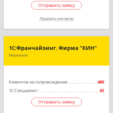
Отправить заявку
Отправить заявку
Показать контакты
Назад
1С:Франчайзинг. Фирма "КИН"
1С:Франчайзинг. Фирма "КИН"
Махачкала
367030, Дагестан Респ, Махачкала г, И.Казака
ул, дом № 31
Подробнее
Клиентов на сопровождении
486
1С:Специалист
65
Отправить заявку
Отправить заявку