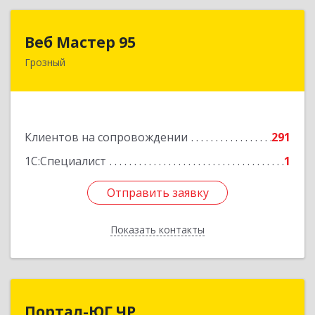
Веб Мастер 95
Веб Мастер 95
Грозный
364050, Чеченская Респ, Грозный г, Им
Гайрбекова Муслима Гайрбековича ул, дом №
72
Подробнее
Клиентов на сопровождении
291
1С:Специалист
1
Отправить заявку
Отправить заявку
Показать контакты
Назад
Портал-ЮГ ЧР
Портал-ЮГ ЧР