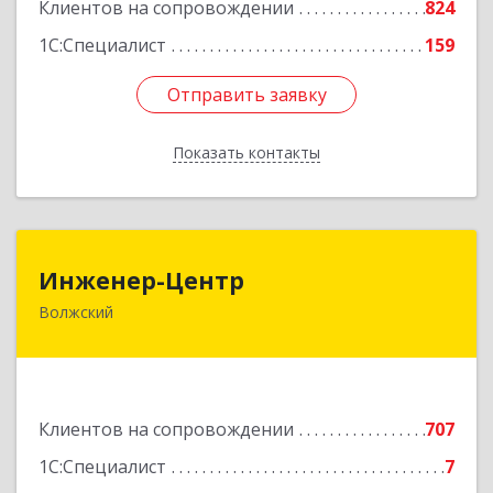
Клиентов на сопровождении
824
1С:Специалист
159
Отправить заявку
Отправить заявку
Показать контакты
Назад
Инженер-Центр
Инженер-Центр
Волжский
404120, Волгоградская обл, Волжский г, им
генерала Карбышева ул, дом № 76
Подробнее
Клиентов на сопровождении
707
1С:Специалист
7