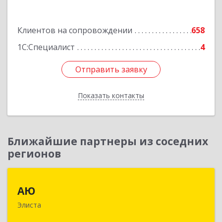
Подробнее
Клиентов на сопровождении
658
1С:Специалист
4
Отправить заявку
Отправить заявку
Показать контакты
Назад
Ближайшие партнеры из соседних
регионов
АЮ
АЮ
Элиста
358009, Калмыкия Респ, Элиста г, А.С.Пушкина
ул, дом № 20, оф.407