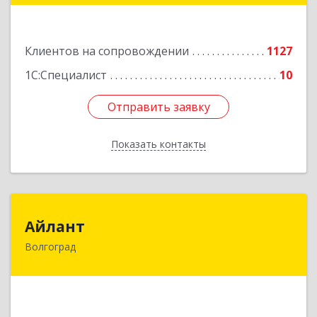
Подробнее
Клиентов на сопровождении
1127
1С:Специалист
10
Отправить заявку
Отправить заявку
Показать контакты
Назад
Айлант
Айлант
Волгоград
400001, Волгоградская обл, Волгоград г, им
Канунникова ул, дом № 11А
Подробнее