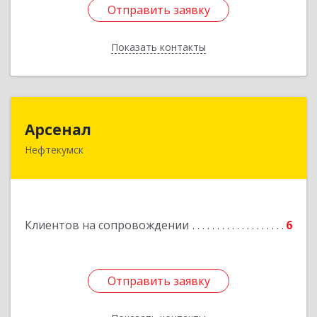
Отправить заявку
Отправить заявку
Показать контакты
Назад
Арсенал
Арсенал
Нефтекумск
Ставропольский край, Нефтекумск г,
Дзержинского ул, дом № 11А
Подробнее
Клиентов на сопровождении
6
Отправить заявку
Отправить заявку