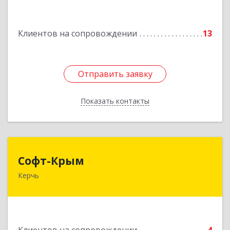
Ахтубинск г, Буденного ул, дом № 7, кв.30
Клиентов на сопровождении
13
Подробнее
Отправить заявку
Отправить заявку
Показать контакты
Назад
Софт-Крым
Софт-Крым
Керчь
Республика Калмыкия, г. Элиста, ул. Губаревича,
5, офис 304
Подробнее