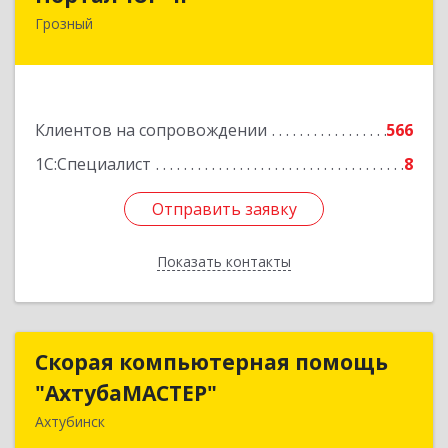
Грозный
364906, Чеченская Респ, Грозный г, Путина пр-
кт, дом № 30
Подробнее
Клиентов на сопровождении
566
1С:Специалист
8
Отправить заявку
Отправить заявку
Показать контакты
Назад
Скорая компьютерная помощь
Скорая компьютерная помощь
"АхтубаМАСТЕР"
"АхтубаМАСТЕР"
Ахтубинск
416506, Астраханская обл, Ахтубинский р-н,