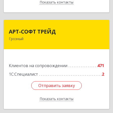
Показать контакты
Назад
АРТ-СОФТ ТРЕЙД
АРТ-СОФТ ТРЕЙД
Грозный
364013, Чеченская Респ, Грозный г, Полярников
ул, дом № 36А
Подробнее
Клиентов на сопровождении
471
1С:Специалист
2
Отправить заявку
Отправить заявку
Показать контакты
Назад