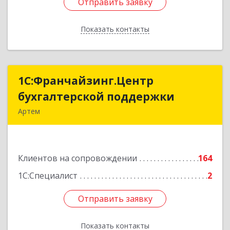
Отправить заявку
Отправить заявку
Показать контакты
Назад
1С:Франчайзинг.Центр
1С:Франчайзинг.Центр
бухгалтерской поддержки
бухгалтерской поддержки
Артем
692760, Приморский край, Артем г, Фрунзе ул,
дом № 54А, каб.21
Клиентов на сопровождении
164
Подробнее
1С:Специалист
2
Отправить заявку
Отправить заявку
Показать контакты
Назад