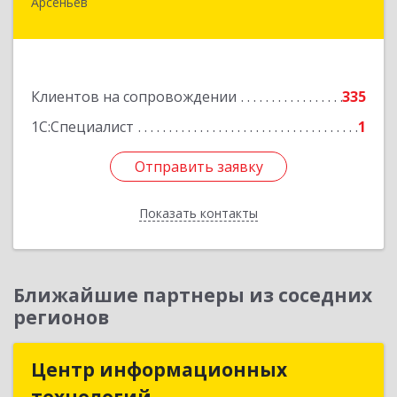
Арсеньев
692330, Приморский край, Арсеньев г,
Ломоносова ул, дом № 24, кв.1
Подробнее
Клиентов на сопровождении
335
1С:Специалист
1
Отправить заявку
Отправить заявку
Показать контакты
Назад
Ближайшие партнеры из соседних
регионов
Центр информационных
Центр информационных