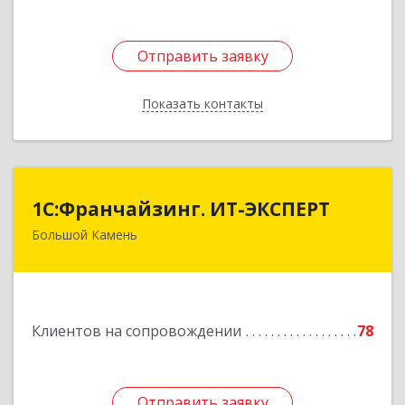
Отправить заявку
Отправить заявку
Показать контакты
Назад
1С:Франчайзинг. ИТ-ЭКСПЕРТ
1С:Франчайзинг. ИТ-ЭКСПЕРТ
Большой Камень
692806, Приморский край, Большой Камень г,
Карла Маркса ул, дом № 57, этаж 3
Подробнее
Клиентов на сопровождении
78
Отправить заявку
Отправить заявку