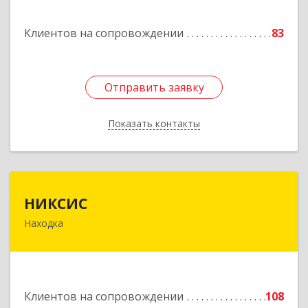
Горнореченский пгт, Октябрьская ул, дом № 5
Клиентов на сопровождении
83
Подробнее
Отправить заявку
Отправить заявку
Показать контакты
Назад
НИКСИС
НИКСИС
Находка
692903, Приморский край, Находка г,
Находкинский пр-кт, дом № 84, кв.73А
Подробнее
Клиентов на сопровождении
108