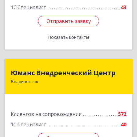
1С:Специалист
43
Отправить заявку
Отправить заявку
Показать контакты
Назад
Юманс Внедренческий Центр
Юманс Внедренческий Центр
Владивосток
690014, Приморский край, Владивосток г,
Некрасовская ул, дом № 48а
Подробнее
Клиентов на сопровождении
572
1С:Специалист
40