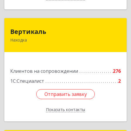
Вертикаль
Вертикаль
Находка
692928, Приморский край, Находка г,
Постышева ул, дом № 27
Подробнее
Клиентов на сопровождении
276
1С:Специалист
2
Отправить заявку
Отправить заявку
Показать контакты
Назад