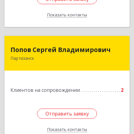
Показать контакты
Назад
Попов Сергей Владимирович
Попов Сергей Владимирович
Партизанск
692922, Приморский край, г. Находка, ул.
Пограничная, 30-18
Подробнее
Клиентов на сопровождении
2
Отправить заявку
Отправить заявку
Показать контакты
Назад