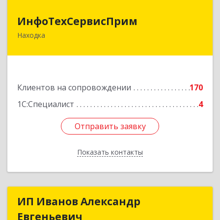
ИнфоТехСервисПрим
ИнфоТехСервисПрим
Находка
692916, Приморский край, Находка г,
Чернышевского ул, дом № 36, оф.305
Подробнее
Клиентов на сопровождении
170
1С:Специалист
4
Отправить заявку
Отправить заявку
Показать контакты
Назад
ИП Иванов Александр
ИП Иванов Александр
Евгеньевич
Евгеньевич