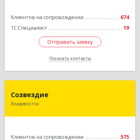
Подробнее
Клиентов на сопровождении
674
1С:Специалист
19
Отправить заявку
Отправить заявку
Показать контакты
Назад
Созвездие
Созвездие
Владивосток
690069, Приморский край, Владивосток г,
Тухачевского ул, дом № 62, кв.94
Подробнее
Клиентов на сопровождении
575