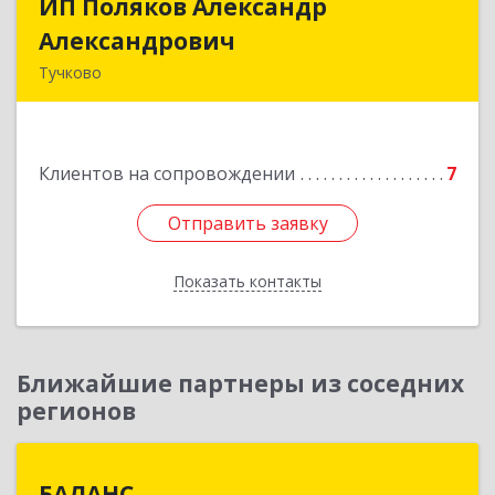
ИП Поляков Александр
ИП Поляков Александр
Александрович
Александрович
Тучково
143160, Московская обл., Рузский р-н,
Дорохово п., Московская ул., д.9
Клиентов на сопровождении
7
Подробнее
Отправить заявку
Отправить заявку
Показать контакты
Назад
Ближайшие партнеры из соседних
регионов
БАЛАНС
БАЛАНС