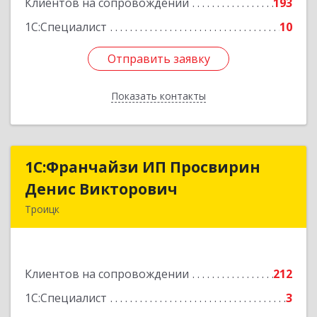
Клиентов на сопровождении
193
1С:Специалист
10
Отправить заявку
Отправить заявку
Показать контакты
Назад
1C:Франчайзи ИП Просвирин
1C:Франчайзи ИП Просвирин
Денис Викторович
Денис Викторович
Троицк
108842, Москва г, вн.тер.г. городской округ
Троицк, Троицк г, Городская ул, дом № 14,
кв.158
Клиентов на сопровождении
212
Подробнее
1С:Специалист
3