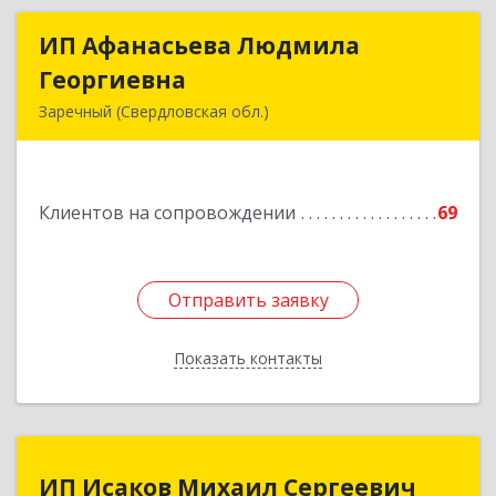
ИП Афанасьева Людмила
ИП Афанасьева Людмила
Георгиевна
Георгиевна
Заречный (Свердловская обл.)
624250, Свердловская обл, Заречный г,
Алещенкова ул, дом № 4, кв.46
Клиентов на сопровождении
69
Подробнее
Отправить заявку
Отправить заявку
Показать контакты
Назад
ИП Исаков Михаил Сергеевич
ИП Исаков Михаил Сергеевич