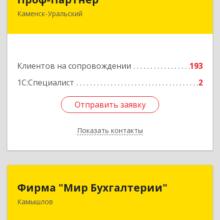
Каменск-Уральский
623406, Свердловская обл, Каменск-Уральский
г, Алюминиевая ул, дом № 38
Подробнее
Клиентов на сопровождении
193
1С:Специалист
2
Отправить заявку
Отправить заявку
Показать контакты
Назад
Фирма "Мир Бухгалтерии"
Фирма "Мир Бухгалтерии"
Камышлов
624860, Свердловская обл, Камышлов г,
Советская ул, дом № 7