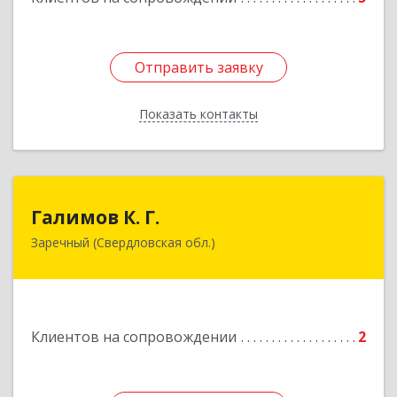
Отправить заявку
Отправить заявку
Показать контакты
Назад
Галимов К. Г.
Галимов К. Г.
Заречный (Свердловская обл.)
Свердловская обл, г. Заречный, ул. Кузнецова,
д.24, оф.72
Подробнее
Клиентов на сопровождении
2