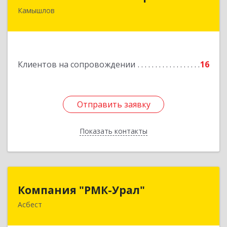
Камышлов
624860, Свердловская обл, Камышлов г, Ленина
ул, дом № 20
Подробнее
Клиентов на сопровождении
16
Отправить заявку
Отправить заявку
Показать контакты
Назад
Компания "РМК-Урал"
Компания "РМК-Урал"
Асбест
624260, Свердловская обл, Асбест г,
Ленинградская ул, дом № 1а, оф. 106