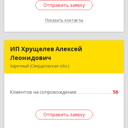
Отправить заявку
Отправить заявку
Показать контакты
Назад
ИП Хрущелев Алексей
ИП Хрущелев Алексей
Леонидович
Леонидович
Заречный (Свердловская обл.)
624250, Свердловская обл, Заречный г,
Курчатова ул, дом № 27/2, кв.57
Клиентов на сопровождении
56
Подробнее
Отправить заявку
Отправить заявку