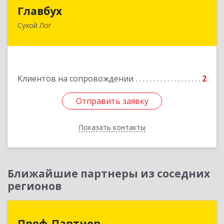
Главбух
Главбух
Сухой Лог
624800, Свердловская обл, Сухой Лог г,
Артиллеристов ул, дом № 41, кв.28
Подробнее
Клиентов на сопровождении
2
Отправить заявку
Отправить заявку
Показать контакты
Назад
Ближайшие партнеры из соседних
регионов
Проф-Партнер
Проф-Партнер