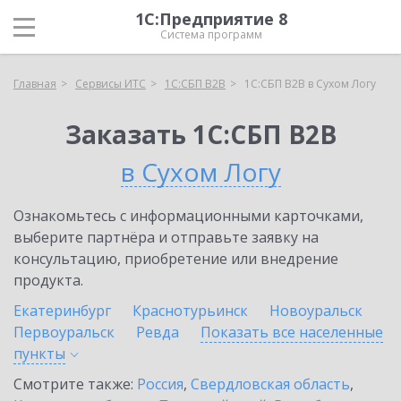
1С:Предприятие 8
Система программ
Главная
Сервисы ИТС
1С:СБП B2B
1С:СБП B2B в Сухом Логу
Заказать 1С:СБП B2B
в Сухом Логу
Ознакомьтесь с информационными карточками,
выберите партнёра и отправьте заявку на
консультацию, приобретение или внедрение
продукта.
Екатеринбург
Краснотурьинск
Новоуральск
Первоуральск
Ревда
Показать все населенные
пункты
Смотрите также:
Россия
,
Свердловская область
,