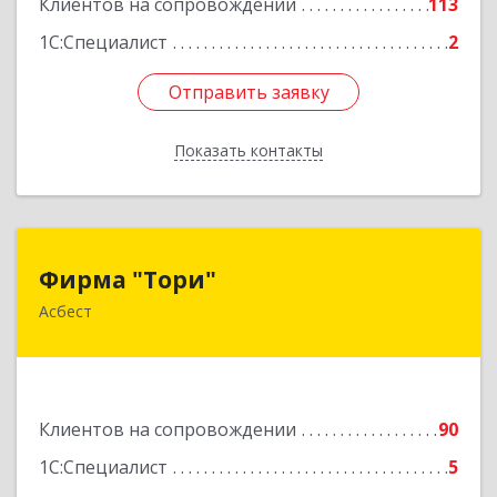
Клиентов на сопровождении
113
1С:Специалист
2
Отправить заявку
Отправить заявку
Показать контакты
Назад
Фирма "Тори"
Фирма "Тори"
Асбест
624286, Свердловская обл, Асбест г, Малышева
рп, Автомобилистов ул, дом № 7, кв.24
Подробнее
Клиентов на сопровождении
90
1С:Специалист
5