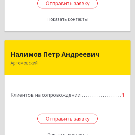
Отправить заявку
Отправить заявку
Показать контакты
Назад
Налимов Петр Андреевич
Налимов Петр Андреевич
Артемовский
623780, Свердловская обл, Артемовский г,
Добролюбова ул, дом № 25
Подробнее
Клиентов на сопровождении
1
Отправить заявку
Отправить заявку
Показать контакты
Назад