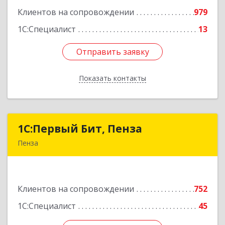
Клиентов на сопровождении
979
Подробнее
1С:Специалист
13
Отправить заявку
Отправить заявку
Показать контакты
Назад
1С:Первый Бит, Пенза
1С:Первый Бит, Пенза
Пенза
440000, Пензенская обл, Пенза г, Московская
ул, дом № 15, пом.1
Клиентов на сопровождении
752
Подробнее
1С:Специалист
45