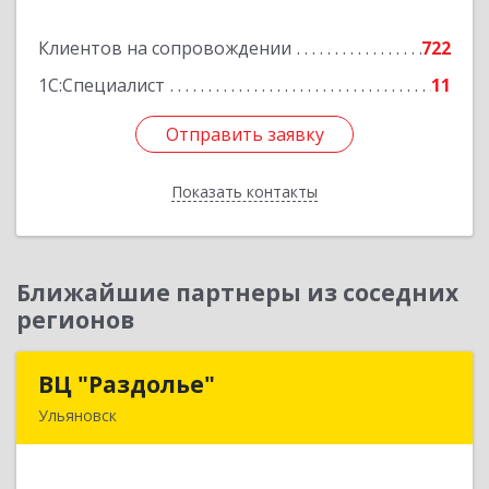
Клиентов на сопровождении
722
Подробнее
1С:Специалист
11
Отправить заявку
Отправить заявку
Показать контакты
Назад
Ближайшие партнеры из соседних
регионов
ВЦ "Раздолье"
ВЦ "Раздолье"
Ульяновск
432001, Ульяновская обл, Ульяновск г, Марата
ул, дом № 13, оф.1