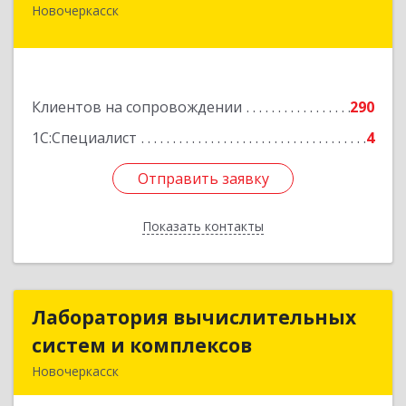
Новочеркасск
346400, Ростовская обл, Новочеркасск г,
Фрунзе ул, дом № 69А/1А, этаж 1
Подробнее
Клиентов на сопровождении
290
1С:Специалист
4
Отправить заявку
Отправить заявку
Показать контакты
Назад
Лаборатория вычислительных
Лаборатория вычислительных
систем и комплексов
систем и комплексов
Новочеркасск
346428, Ростовская обл, Новочеркасск г,