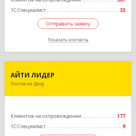
1С:Специалист
33
Отправить заявку
Отправить заявку
Показать контакты
Назад
АЙТИ ЛИДЕР
АЙТИ ЛИДЕР
Ростов-на-Дону
344065, Ростовская обл, Ростов-на-Дону г,
Беломорский пер, дом № 98, оф.206
Подробнее
Клиентов на сопровождении
177
1С:Специалист
9