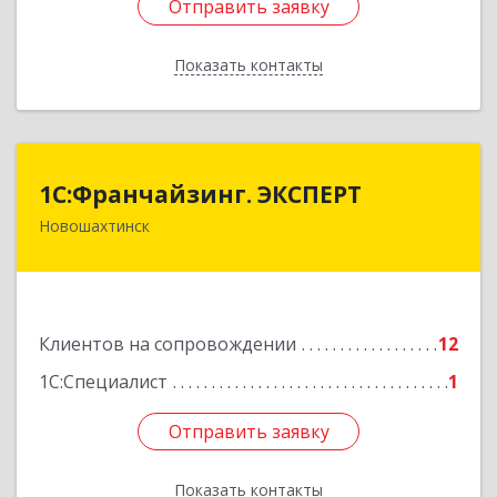
Отправить заявку
Отправить заявку
Показать контакты
Назад
1С:Франчайзинг. ЭКСПЕРТ
1С:Франчайзинг. ЭКСПЕРТ
Новошахтинск
346901, Ростовская обл, Новошахтинск г,
Куйбышева ул, дом № 6, кв.2
Подробнее
Клиентов на сопровождении
12
1С:Специалист
1
Отправить заявку
Отправить заявку
Показать контакты
Назад