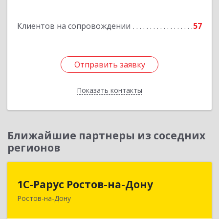
Михайловская ул, дом № 164А, корпус 1, ком.19
Клиентов на сопровождении
57
Подробнее
Отправить заявку
Отправить заявку
Показать контакты
Назад
Ближайшие партнеры из соседних
регионов
1С-Рарус Ростов-на-Дону
1С-Рарус Ростов-на-Дону
Ростов-на-Дону
344002, Ростовская обл, г.о. город Ростов-на-
Дону, Ростов-на-Дону г, Газетный пер, дом №