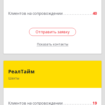
Подробнее
Клиентов на сопровождении
40
Отправить заявку
Отправить заявку
Показать контакты
Назад
РеалТайм
РеалТайм
Шахты
346504, Ростовская обл, Шахты г,
Чернышевского ул, дом № 42
Подробнее
Клиентов на сопровождении
19