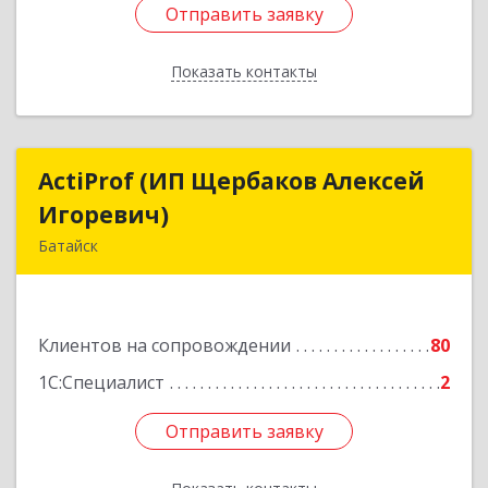
Отправить заявку
Отправить заявку
Показать контакты
Назад
ActiProf (ИП Щербаков Алексей
ActiProf (ИП Щербаков Алексей
Игоревич)
Игоревич)
Батайск
346885, Ростовская обл, Батайск г, Огородная
ул, дом № 97
Клиентов на сопровождении
80
Подробнее
1С:Специалист
2
Отправить заявку
Отправить заявку