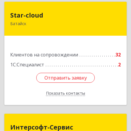
Star-cloud
Star-cloud
Батайск
346880, Ростовская обл, Батайск г, Фермерская
ул, дом № 16, оф.8
Подробнее
Клиентов на сопровождении
32
1С:Специалист
2
Отправить заявку
Отправить заявку
Показать контакты
Назад
Интерсофт-Сервис
Интерсофт-Сервис