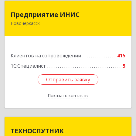
Предприятие ИНИС
Предприятие ИНИС
Новочеркасск
346430, Ростовская обл, Новочеркасск г,
Московская ул, дом № 6, оф.8
Подробнее
Клиентов на сопровождении
415
1С:Специалист
5
Отправить заявку
Отправить заявку
Показать контакты
Назад
ТЕХНОСПУТНИК
ТЕХНОСПУТНИК