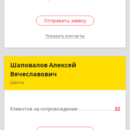
Отправить заявку
Отправить заявку
Показать контакты
Назад
Шаповалов Алексей
Шаповалов Алексей
Вячеславович
Вячеславович
Шахты
346510, Шахты г, Ленина ул, дом № 142
Подробнее
Клиентов на сопровождении
22