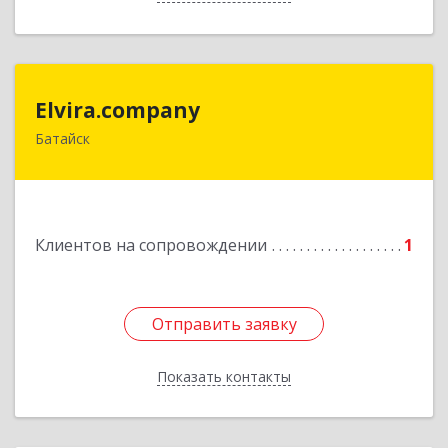
Elvira.company
Elvira.company
Батайск
Подробнее
Клиентов на сопровождении
1
Отправить заявку
Отправить заявку
Показать контакты
Назад