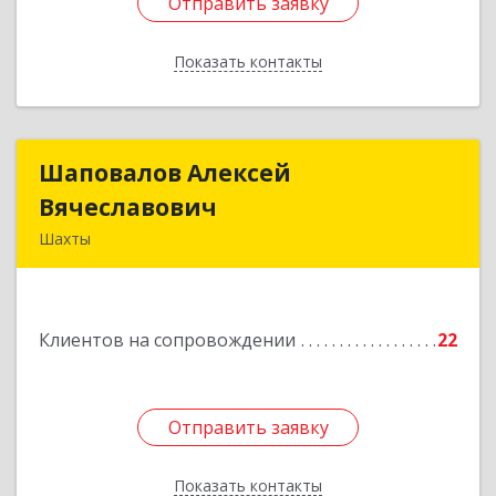
Отправить заявку
Отправить заявку
Показать контакты
Назад
Шаповалов Алексей
Шаповалов Алексей
Вячеславович
Вячеславович
Шахты
346510, Шахты г, Ленина ул, дом № 142
Подробнее
Клиентов на сопровождении
22
Отправить заявку
Отправить заявку
Показать контакты
Назад