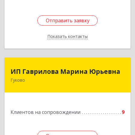
Отправить заявку
Отправить заявку
Показать контакты
Назад
ИП Гаврилова Марина Юрьевна
ИП Гаврилова Марина Юрьевна
Гуково
Подробнее
Клиентов на сопровождении
9