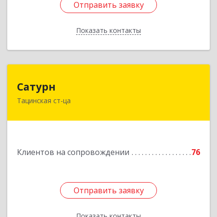
Отправить заявку
Отправить заявку
Показать контакты
Назад
Сатурн
Сатурн
Тацинская ст-ца
347060, Ростовская область, Тацинский район,
ст-ца Тацинская, ул.М.Горького, дом № 54
Подробнее
Клиентов на сопровождении
76
Отправить заявку
Отправить заявку
Показать контакты
Назад