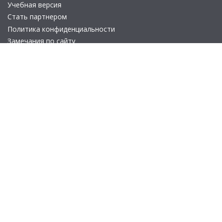
Учебная версия
Стать партнером
Политика конфиденциальности
Замечания по сайту
Другие сайты
Телефон:
+7 (495) 737-92-57
Email:
site_v8@1c.ru
Отдел продаж:
г. Москва
,
улица Селезнёвская, дом 21
© 2026 АО «Группа 1С» (правопреемник «1С»). Все права на сайт
защищены
© 2011- 2026 ООО «1С-Софт» (
о компании
).
Исключительное право на технологическую платформу
«1С:Предприятие 8» и типовые конфигурации программных
продуктов системы «1С:Предприятие 8», представленные на