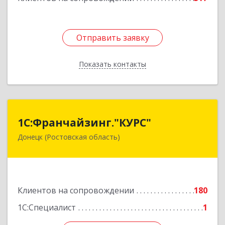
Отправить заявку
Отправить заявку
Показать контакты
Назад
1С:Франчайзинг."КУРС"
1С:Франчайзинг."КУРС"
Донецк (Ростовская область)
346330, Ростовская обл, Донецк г, Благодатный
пер, дом № 16
Подробнее
Клиентов на сопровождении
180
1С:Специалист
1