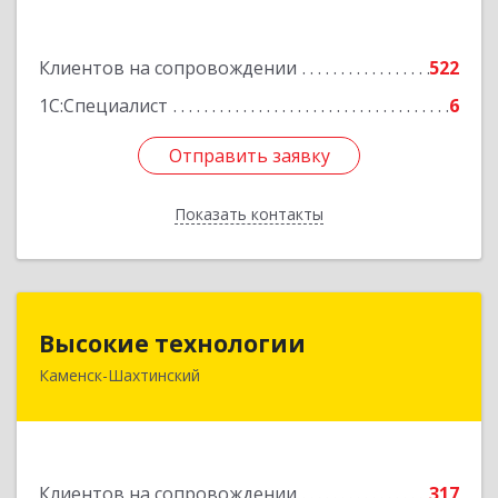
Подробнее
Клиентов на сопровождении
522
1С:Специалист
6
Отправить заявку
Отправить заявку
Показать контакты
Назад
Высокие технологии
Высокие технологии
Каменск-Шахтинский
347810, Ростовская обл, Каменск-Шахтинский г,
Карла Маркса пр-кт, дом № 31/33, этаж 2,
оф.217
Подробнее
Клиентов на сопровождении
317