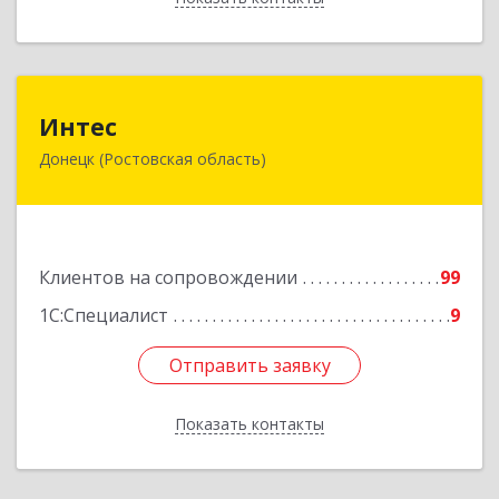
Интес
Интес
Донецк (Ростовская область)
346330, Ростовская обл, Донецк г, 60-й кв-л,
дом № 6 ( пристройка)
Подробнее
Клиентов на сопровождении
99
1С:Специалист
9
Отправить заявку
Отправить заявку
Показать контакты
Назад