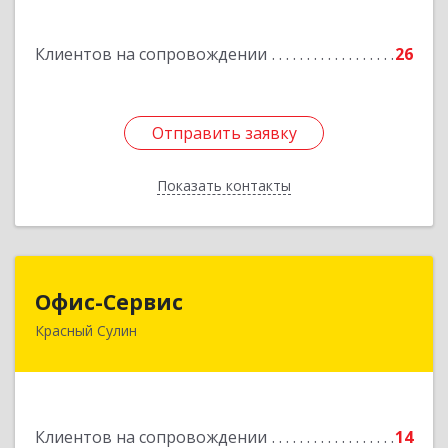
Подробнее
Клиентов на сопровождении
26
Отправить заявку
Отправить заявку
Показать контакты
Назад
Офис-Сервис
Офис-Сервис
Красный Сулин
346350, Ростовская обл, р-н Красносулинский,
Красный Сулин г, Заводская ул, дом № 1
Подробнее
Клиентов на сопровождении
14