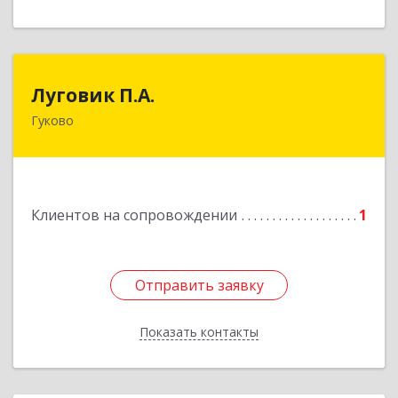
Луговик П.А.
Луговик П.А.
Гуково
Подробнее
Клиентов на сопровождении
1
Отправить заявку
Отправить заявку
Показать контакты
Назад