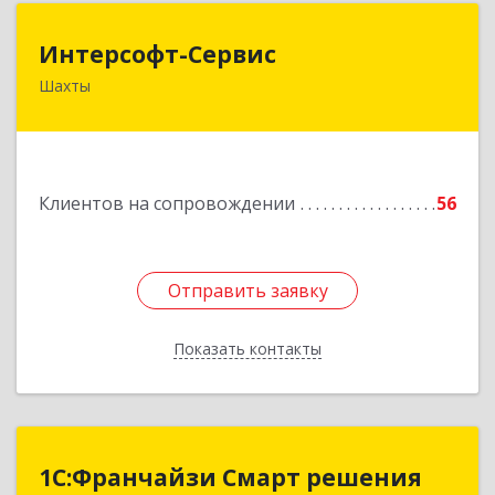
Интерсофт-Сервис
Интерсофт-Сервис
Шахты
346480, Ростовская обл, Шахты г, Советская ул,
дом № 279/10
Подробнее
Клиентов на сопровождении
56
Отправить заявку
Отправить заявку
Показать контакты
Назад
1С:Франчайзи Смарт решения
1С:Франчайзи Смарт решения