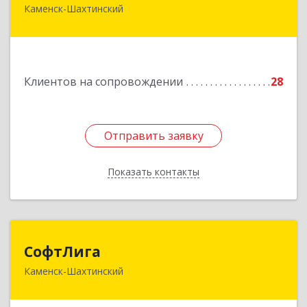
Каменск-Шахтинский
347800, Ростовская обл, Каменск-Шахтинский г,
Ворошилова ул, дом № 152
Подробнее
Клиентов на сопровождении
28
Отправить заявку
Отправить заявку
Показать контакты
Назад
СофтЛига
СофтЛига
Каменск-Шахтинский
347800, Ростовская обл, Каменск-Шахтинский г,
Желябова ул, дом № 33А