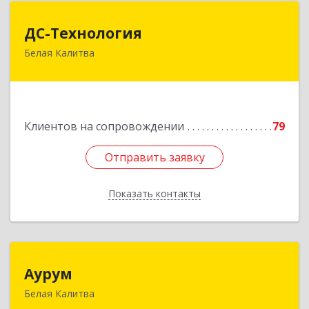
ДС-Технология
ДС-Технология
Белая Калитва
347045, Ростовская обл, Белокалитвинский р-н,
Белая Калитва г, Вокзальная ул, дом № 381
Подробнее
Клиентов на сопровождении
79
Отправить заявку
Отправить заявку
Показать контакты
Назад
Аурум
Аурум
Белая Калитва
347044, Ростовская обл, Белокалитвинский р-н,