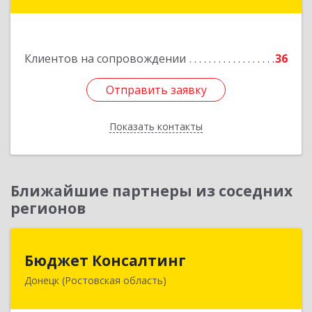
Белая Калитва г, Леонова ул, дом № 37
Подробнее
Клиентов на сопровождении
36
Отправить заявку
Отправить заявку
Показать контакты
Назад
Ближайшие партнеры из соседних
регионов
Бюджет Консалтинг
Бюджет Консалтинг
Донецк (Ростовская область)
346338, Ростовская обл, г.о. Город Донецк,
Донецк г, 12-й кв-л, дом № 10, оф.28