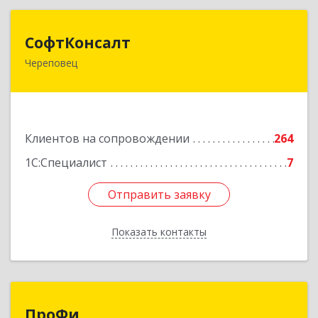
СофтКонсалт
СофтКонсалт
Череповец
162614, Вологодская обл, Череповец г,
М.Горького ул, дом № 32, оф.611/2
Подробнее
Клиентов на сопровождении
264
1С:Специалист
7
Отправить заявку
Отправить заявку
Показать контакты
Назад
ПроФи
ПроФи