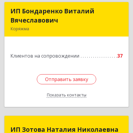
ИП Бондаренко Виталий
ИП Бондаренко Виталий
Вячеславович
Вячеславович
Коряжма
165650, Архангельская обл, Коряжма г,
Набережная им Н.Островского ул, дом № 38
Клиентов на сопровождении
37
Подробнее
Отправить заявку
Отправить заявку
Показать контакты
Назад
ИП Зотова Наталия Николаевна
ИП Зотова Наталия Николаевна