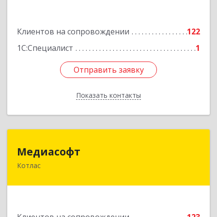
Подробнее
Клиентов на сопровождении
122
1С:Специалист
1
Отправить заявку
Отправить заявку
Показать контакты
Назад
Медиасофт
Медиасофт
Котлас
165300, Архангельская обл, Котлас г,
Маяковского ул, дом № 5
Подробнее