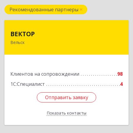
Рекомендованные партнеры
ВЕКТОР
ВЕКТОР
Вельск
165150, Архангельская обл, Вельский р-н,
Вельск г, Конева ул, дом № 16А, строение 2
Подробнее
Клиентов на сопровождении
98
1С:Специалист
4
Отправить заявку
Отправить заявку
Показать контакты
Назад