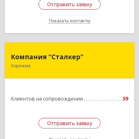
Отправить заявку
Отправить заявку
Показать контакты
Назад
Компания "Сталкер"
Компания "Сталкер"
Коряжма
165651, Архангельская обл, Коряжма г,
Архангельская ул, дом № 14
Подробнее
Клиентов на сопровождении
59
Отправить заявку
Отправить заявку