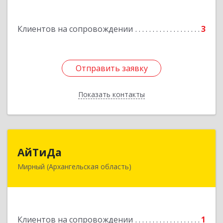
Подробнее
Клиентов на сопровождении
3
Отправить заявку
Отправить заявку
Показать контакты
Назад
АйТиДа
АйТиДа
Мирный (Архангельская область)
164170, Архангельская обл, Мирный г,
Космонавтов ул, дом № 12, оф.55
Подробнее
Клиентов на сопровождении
1