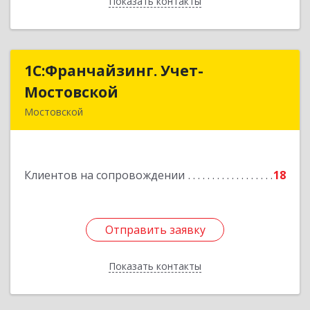
Показать контакты
Назад
1С:Франчайзинг. Учет-
1С:Франчайзинг. Учет-
Мостовской
Мостовской
Мостовской
352570, Краснодарский край, Мостовский р-н,
Мостовской пгт, Производственная ул, дом №
58, корпус 1
Клиентов на сопровождении
18
Подробнее
Отправить заявку
Отправить заявку
Показать контакты
Назад