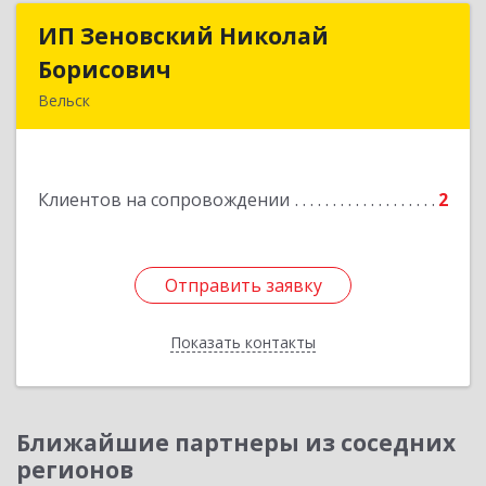
ИП Зеновский Николай
ИП Зеновский Николай
Борисович
Борисович
Вельск
165150, Архангельская обл, Вельский р-н,
Лукинская д, Надежды ул, дом № 6
Клиентов на сопровождении
2
Подробнее
Отправить заявку
Отправить заявку
Показать контакты
Назад
Ближайшие партнеры из соседних
регионов