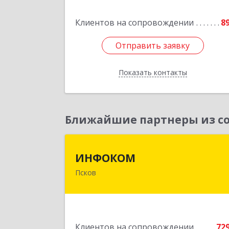
Клиентов на сопровождении
8
Подробне
Отправить заявку
Отправить заявку
Показать контакты
Назад
Ближайшие партнеры из со
ИНФОКО
ИНФОКОМ
Псков
180000, Псковская обл, Псков г
Советская ул, дом № 42
Подробне
Клиентов на сопровождении
72