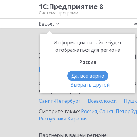
1С:Предприятие 8
Система программ
Россия
Пр
Главная
Сервисы ИТС
1С:Распознавание речи
Информация на сайте будет
отображаться для региона
Заказать 1С:Распозн
Россия
в Сланцах
Да, все верно
Ознакомьтесь с информационными карт
Выбрать другой
внедрение продукта.
Санкт-Петербург
Всеволожск
Пушк
Смотрите также:
Россия
,
Санкт-Петербур
Республика Карелия
Партнеры в вашем регионе: