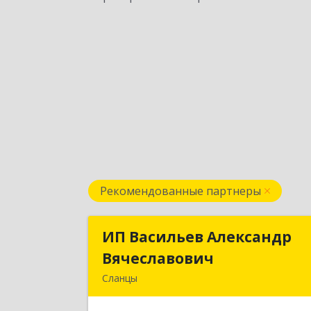
Рекомендованные партнеры
ИП Васильев Александр
ИП Васильев Александ
Вячеславович
Вячеславови
Сланцы
Ленинградская обл, Сланцы г
Спортивная ул, дом № 