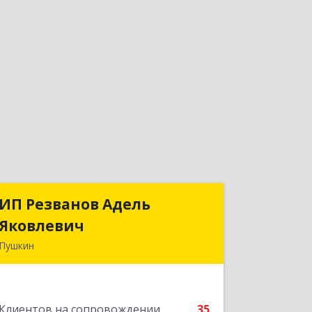
ИП Резванов Адель
ИП Резванов Адель
Яковлевич
Яковлевич
Пушкин
196602, Санкт-Петербург г, Пушкин г,
Красной Звезды ул, дом № 17/9,
литера А, кв.2
Клиентов на сопровождении
35