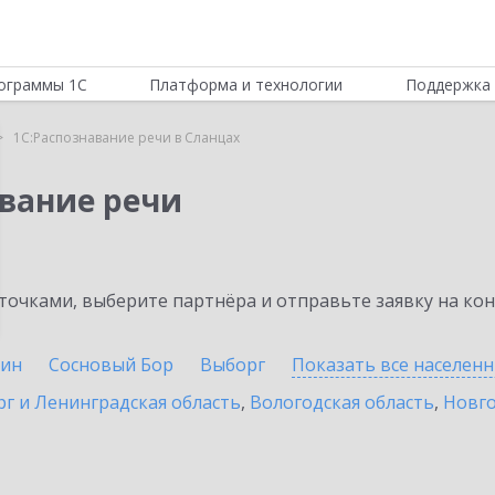
ограммы 1С
Платформа и технологии
Поддержка 
1С:Распознавание речи в Сланцах
авание речи
очками, выберите партнёра и отправьте заявку на ко
ин
Сосновый Бор
Выборг
Показать все населен
г и Ленинградская область
,
Вологодская область
,
Новго