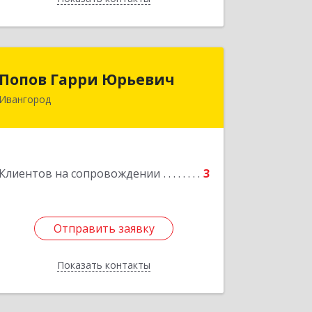
Попов Гарри Юрьевич
Попов Гарри Юрьевич
Ивангород
Подробнее
Клиентов на сопровождении
3
Отправить заявку
Отправить заявку
Показать контакты
Назад