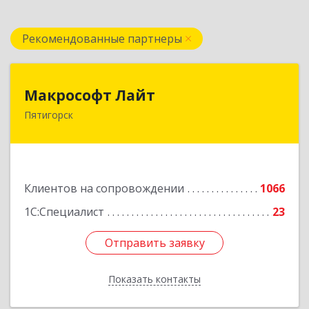
Рекомендованные партнеры
Макрософт Лайт
Макрософт Лайт
Пятигорск
357501, Ставропольский край, Пятигорск г,
Коста Хетагурова ул, дом № 4
Подробнее
Клиентов на сопровождении
1066
1С:Специалист
23
Отправить заявку
Отправить заявку
Показать контакты
Назад