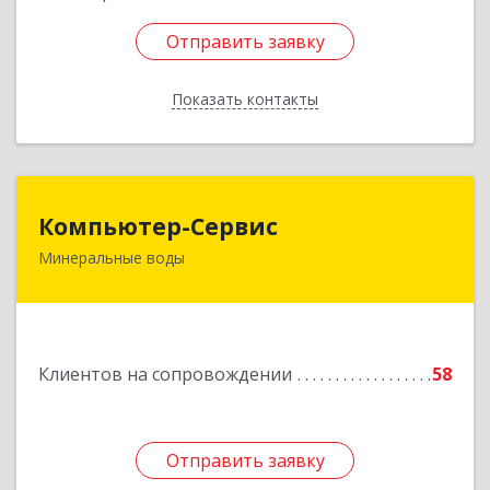
Отправить заявку
Отправить заявку
Показать контакты
Назад
Компьютер-Сервис
Компьютер-Сервис
Минеральные воды
357202, Ставропольский край, Минеральные
Воды г, Гагарина ул, дом № 48
Подробнее
Клиентов на сопровождении
58
Отправить заявку
Отправить заявку