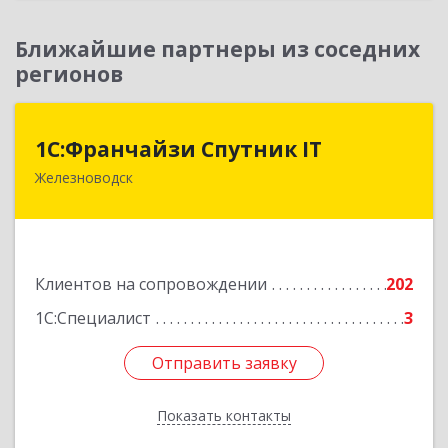
Ближайшие партнеры из соседних
регионов
1С:Франчайзи Спутник IT
1С:Франчайзи Спутник IT
Железноводск
357430, Ставропольский край, город-курорт
Железноводск, Иноземцево п, Свободы ул, дом
№ 136
Подробнее
Клиентов на сопровождении
202
1С:Специалист
3
Отправить заявку
Отправить заявку
Показать контакты
Назад