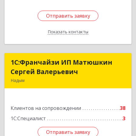
Отправить заявку
Отправить заявку
Показать контакты
Назад
1С:Франчайзи ИП Матюшкин
1С:Франчайзи ИП Матюшкин
Сергей Валерьевич
Сергей Валерьевич
Надым
629730, Ямало-Ненецкий АО, Надым г, ул.
Зверева, дом № 47, кв.28
Клиентов на сопровождении
38
Подробнее
1С:Специалист
3
Отправить заявку
Отправить заявку