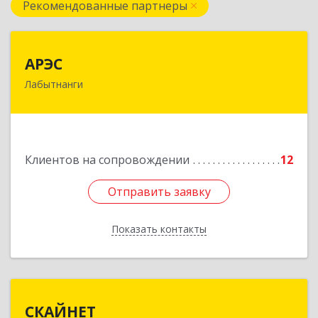
Рекомендованные партнеры
АРЭС
АРЭС
Лабытнанги
629400, Ямало-Ненецкий АО, Лабытнанги г,
Дзержинского ул, дом № 8, кв.62
Подробнее
Клиентов на сопровождении
12
Отправить заявку
Отправить заявку
Показать контакты
Назад
СКАЙНЕТ
СКАЙНЕТ