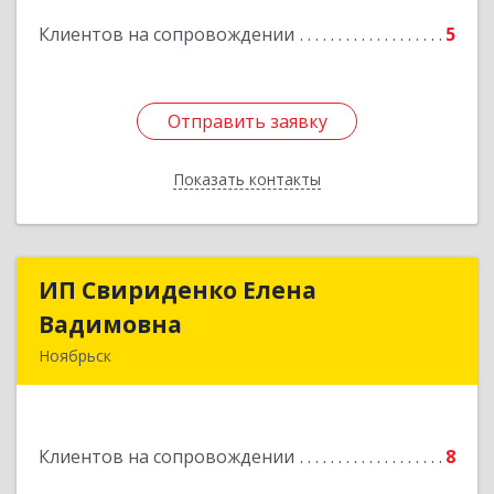
Подробнее
Клиентов на сопровождении
5
Отправить заявку
Отправить заявку
Показать контакты
Назад
ИП Свириденко Елена
ИП Свириденко Елена
Вадимовна
Вадимовна
Ноябрьск
629805, ЯНАО, Тюменская обл., г Ноябрьск,
ул.Магистральная д.65 ,кв.23
Клиентов на сопровождении
8
Подробнее