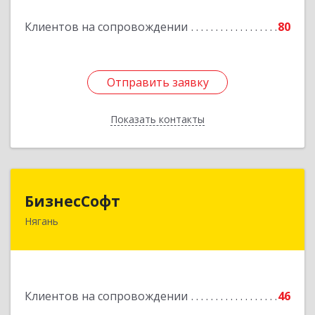
Подробнее
Клиентов на сопровождении
80
Отправить заявку
Отправить заявку
Показать контакты
Назад
БизнесСофт
БизнесСофт
Нягань
628181, Ханты-Мансийский Автономный округ
- Югра АО, Нягань г, 2-й мкр, дом № 24, кв.15
Подробнее
Клиентов на сопровождении
46