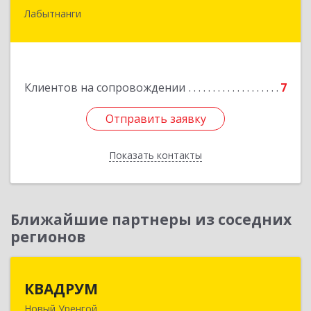
Лабытнанги
629400, Ямало-Ненецкий АО, Лабытнанги г,
Школьная ул, дом № 20, кв.37
Подробнее
Клиентов на сопровождении
7
Отправить заявку
Отправить заявку
Показать контакты
Назад
Ближайшие партнеры из соседних
регионов
КВАДРУМ
КВАДРУМ
Новый Уренгой