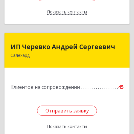
Показать контакты
Назад
ИП Черевко Андрей Сергеевич
ИП Черевко Андрей Сергеевич
Салехард
629003, Ямало-Ненецкий АО, Салехард г,
Маяковского ул, дом № 44, этаж 2
Подробнее
Клиентов на сопровождении
45
Отправить заявку
Отправить заявку
Показать контакты
Назад