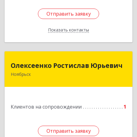
Отправить заявку
Отправить заявку
Показать контакты
Назад
Олексеенко Ростислав Юрьевич
Олексеенко Ростислав Юрьевич
Ноябрьск
629804, Ямало-Ненецкий АО, Ноябрьск г,
УТАДС п, дом № 84, кв.2
Подробнее
Клиентов на сопровождении
1
Отправить заявку
Отправить заявку