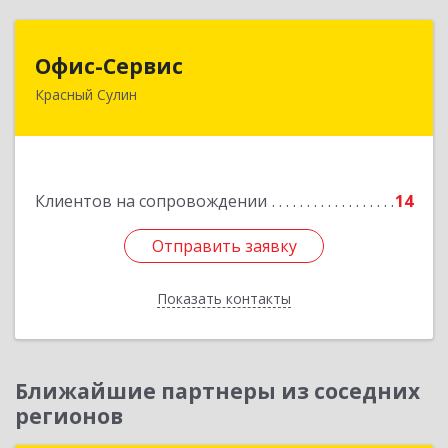
Офис-Сервис
Офис-Сервис
Красный Сулин
346350, Ростовская обл, р-н Красносулинский,
Красный Сулин г, Заводская ул, дом № 1
Подробнее
Клиентов на сопровождении
14
Отправить заявку
Отправить заявку
Показать контакты
Назад
Ближайшие партнеры из соседних
регионов