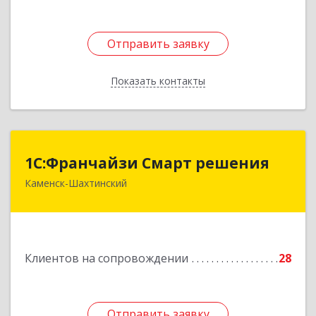
Отправить заявку
Отправить заявку
Показать контакты
Назад
1С:Франчайзи Смарт решения
1С:Франчайзи Смарт решения
Каменск-Шахтинский
347800, Ростовская обл, Каменск-Шахтинский г,
Ворошилова ул, дом № 152
Подробнее
Клиентов на сопровождении
28
Отправить заявку
Отправить заявку