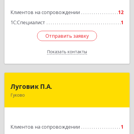
Подробнее
Клиентов на сопровождении
12
1С:Специалист
1
Отправить заявку
Отправить заявку
Показать контакты
Назад
Луговик П.А.
Луговик П.А.
Гуково
Подробнее
Клиентов на сопровождении
1