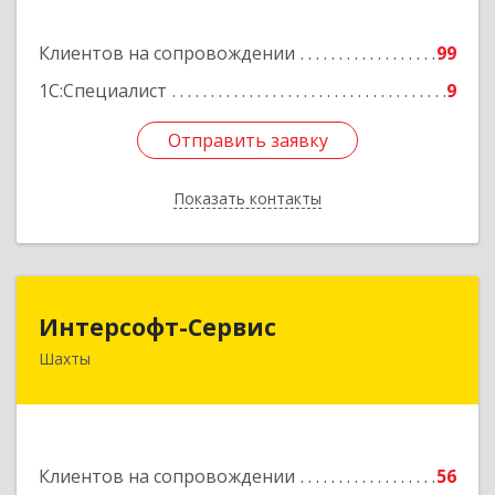
Подробнее
Клиентов на сопровождении
99
1С:Специалист
9
Отправить заявку
Отправить заявку
Показать контакты
Назад
Интерсофт-Сервис
Интерсофт-Сервис
Шахты
346480, Ростовская обл, Шахты г, Советская ул,
дом № 279/10
Подробнее
Клиентов на сопровождении
56