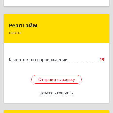
РеалТайм
РеалТайм
Шахты
346504, Ростовская обл, Шахты г,
Чернышевского ул, дом № 42
Подробнее
Клиентов на сопровождении
19
Отправить заявку
Отправить заявку
Показать контакты
Назад