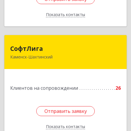
Показать контакты
Назад
СофтЛига
СофтЛига
Каменск-Шахтинский
347800, Ростовская обл, Каменск-Шахтинский г,
Желябова ул, дом № 33А
Подробнее
Клиентов на сопровождении
26
Отправить заявку
Отправить заявку
Показать контакты
Назад