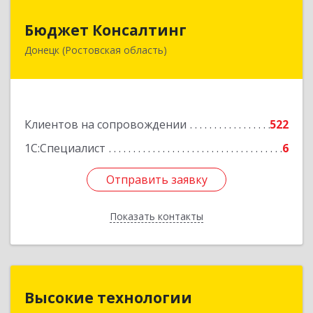
Бюджет Консалтинг
Бюджет Консалтинг
Донецк (Ростовская область)
346338, Ростовская обл, г.о. Город Донецк,
Донецк г, 12-й кв-л, дом № 10, оф.28
Подробнее
Клиентов на сопровождении
522
1С:Специалист
6
Отправить заявку
Отправить заявку
Показать контакты
Назад
Высокие технологии
Высокие технологии