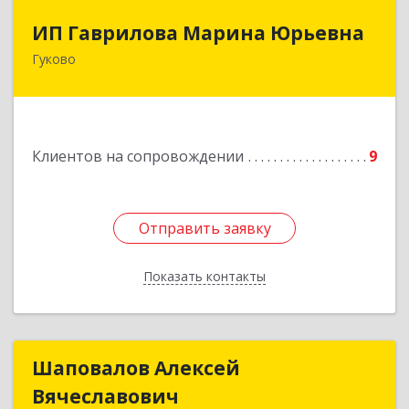
ИП Гаврилова Марина Юрьевна
ИП Гаврилова Марина Юрьевна
Гуково
Подробнее
Клиентов на сопровождении
9
Отправить заявку
Отправить заявку
Показать контакты
Назад
Шаповалов Алексей
Шаповалов Алексей
Вячеславович
Вячеславович