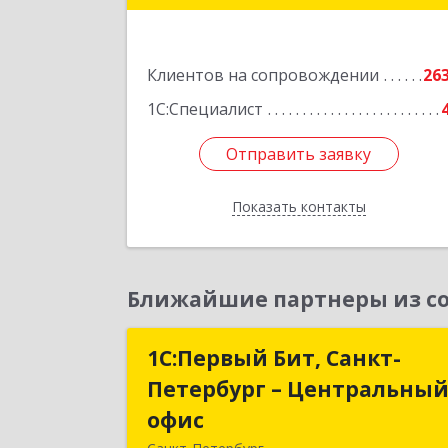
Подробне
Клиентов на сопровождении
26
1С:Специалист
Отправить заявку
Отправить заявку
Показать контакты
Назад
Ближайшие партнеры из со
1С:Первый Бит, Санкт-
1С:Первый Бит, Санкт
Петербург – Центральны
Петербург – Центральны
офис
офи