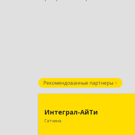
Рекомендованные партнеры
Интеграл-АйТ
Интеграл-АйТи
188300, Ленинградская обл
Гатчина
Гатчинский р-н, Гатчина г, 25 Октябр
пр-кт, дом № 42, литера А, оф.41