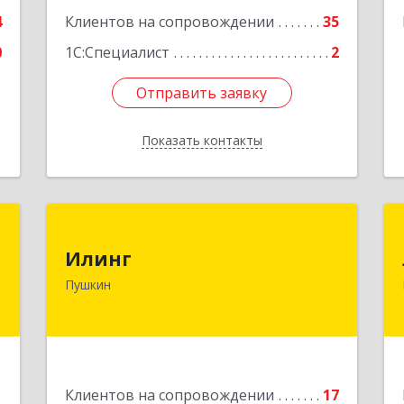
Подробнее
4
Клиентов на сопровождении
35
0
1С:Специалист
2
Отправить заявку
Отправить заявку
Показать контакты
Назад
"
Илинг
Илинг
,
196601, Санкт-Петербург г, Пушкин г,
Пушкин
я
Удаловская ул, дом № 19, корпус 2,
1
лит. А, пом.43,47
е
Подробнее
1
Клиентов на сопровождении
17