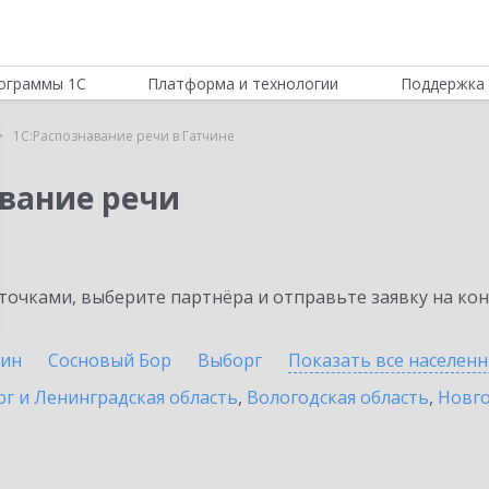
ограммы 1С
Платформа и технологии
Поддержка 
1С:Распознавание речи в Гатчине
авание речи
очками, выберите партнёра и отправьте заявку на ко
ин
Сосновый Бор
Выборг
Показать все населен
г и Ленинградская область
,
Вологодская область
,
Новго