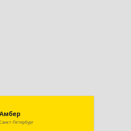
Амбер
Амбер
191119, Санкт-Петербург г, Правды
Санкт-Петербург
ул, дом № 16