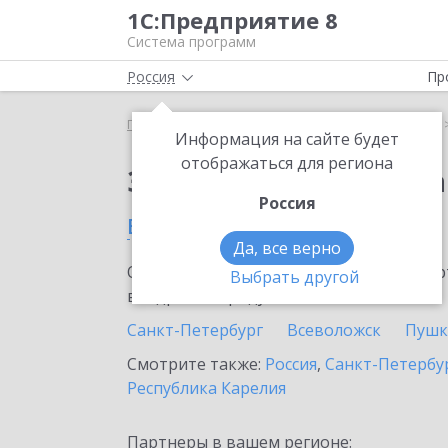
1С:Предприятие 8
Система программ
Россия
Пр
Главная
Сервисы ИТС
1С:Распознавание речи
Информация на сайте будет
отображаться для региона
Заказать 1С:Распозн
Россия
в Гатчине
Да, все верно
Ознакомьтесь с информационными карт
Выбрать другой
внедрение продукта.
Санкт-Петербург
Всеволожск
Пушк
Смотрите также:
Россия
,
Санкт-Петербур
Республика Карелия
Партнеры в вашем регионе: