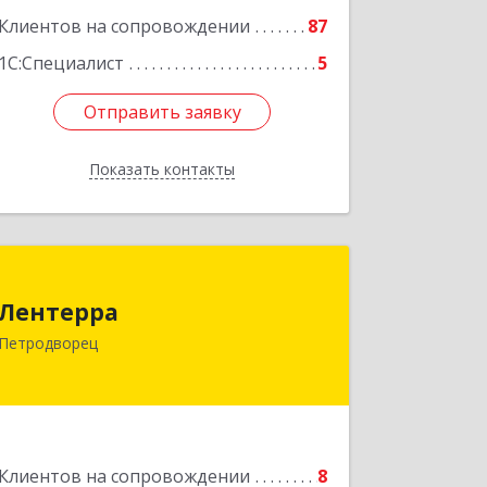
Клиентов на сопровождении
87
1С:Специалист
5
Отправить заявку
Отправить заявку
Показать контакты
Назад
Лентерра
Лентерра
198517, Санкт-Петербург, Петергоф г,
Петродворец
Ропшинское шоссе, дом № 3, корпус 2,
кв.99
Подробнее
Клиентов на сопровождении
8