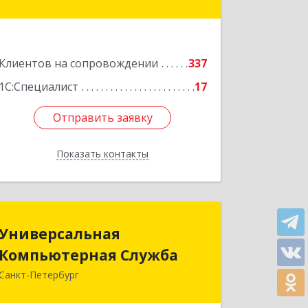
Подробнее
Клиентов на сопровождении
337
1С:Специалист
17
Отправить заявку
Отправить заявку
Показать контакты
Назад
Универсальная
Универсальная
Компьютерная Служба
Компьютерная Служба
Санкт-Петербург
192007, Санкт-Петербург г,
Тамбовская ул, дом № 12, корпус В,