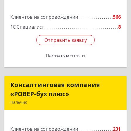
Подробнее
Клиентов на сопровождении
566
1С:Специалист
8
Отправить заявку
Отправить заявку
Показать контакты
Назад
Консалтинговая компания
Консалтинговая компания
«РОВЕР-бух плюс»
«РОВЕР-бух плюс»
Нальчик
360004, Кабардино-Балкарская Респ, Нальчик г,
Кирова ул, дом № 233
Клиентов на сопровождении
231
Подробнее