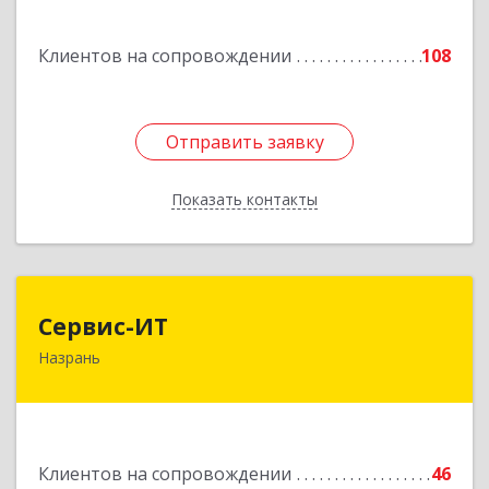
Подробнее
Клиентов на сопровождении
108
Отправить заявку
Отправить заявку
Показать контакты
Назад
Сервис-ИТ
Сервис-ИТ
Назрань
386102, Ингушетия Респ, Назрань г,
Центральный округ тер, Московская ул, дом №
7, этаж 2, офис 1
Подробнее
Клиентов на сопровождении
46