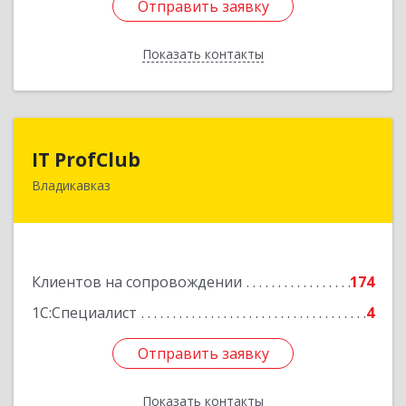
Отправить заявку
Отправить заявку
Показать контакты
Назад
IT ProfClub
IT ProfClub
Владикавказ
362045, Северная Осетия - Алания Респ,
Владикавказ г, Международная ул, дом № 2 "А",
этаж 5, каб.507
Подробнее
Клиентов на сопровождении
174
1С:Специалист
4
Отправить заявку
Отправить заявку
Показать контакты
Назад