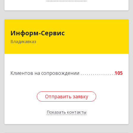
Информ-Сервис
Информ-Сервис
Владикавказ
362020, Северная Осетия - Алания Респ,
Владикавказ г, Островского ул, дом № 12, пом.3
Подробнее
Клиентов на сопровождении
105
Отправить заявку
Отправить заявку
Показать контакты
Назад