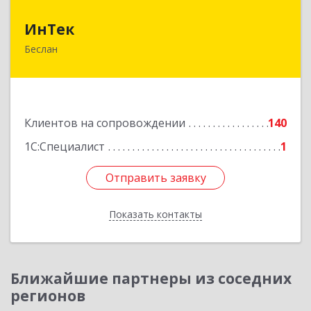
ИнТек
ИнТек
Беслан
363000, Северная Осетия - Алания Респ,
Правобережный, Беслан г, Комсомольская ул,
дом № 69
Подробнее
Клиентов на сопровождении
140
1С:Специалист
1
Отправить заявку
Отправить заявку
Показать контакты
Назад
Ближайшие партнеры из соседних
регионов