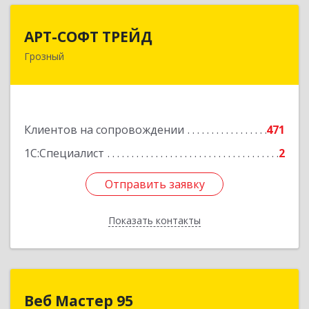
АРТ-СОФТ ТРЕЙД
АРТ-СОФТ ТРЕЙД
Грозный
364013, Чеченская Респ, Грозный г, Полярников
ул, дом № 36А
Подробнее
Клиентов на сопровождении
471
1С:Специалист
2
Отправить заявку
Отправить заявку
Показать контакты
Назад
Веб Мастер 95
Веб Мастер 95