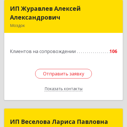
ИП Журавлев Алексей
ИП Журавлев Алексей
Александрович
Александрович
Моздок
363750, Северная Осетия - Алания Респ, Моздок
г, Кирова ул, дом № 41
Клиентов на сопровождении
106
Подробнее
Отправить заявку
Отправить заявку
Показать контакты
Назад
ИП Веселова Лариса Павловна
ИП Веселова Лариса Павловна