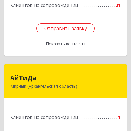
Клиентов на сопровождении
21
Отправить заявку
Отправить заявку
Показать контакты
Назад
АйТиДа
АйТиДа
Мирный (Архангельская область)
164170, Архангельская обл, Мирный г,
Космонавтов ул, дом № 12, оф.55
Подробнее
Клиентов на сопровождении
1