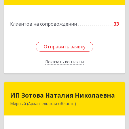
Димитрова ул, дом № 4а
Подробнее
Клиентов на сопровождении
33
Отправить заявку
Отправить заявку
Показать контакты
Назад
ИП Зотова Наталия Николаевна
ИП Зотова Наталия Николаевна
Мирный (Архангельская область)
164170, г.Мирный, Архангельской обл.,
ул.Советская, д.8, кв.80
Подробнее