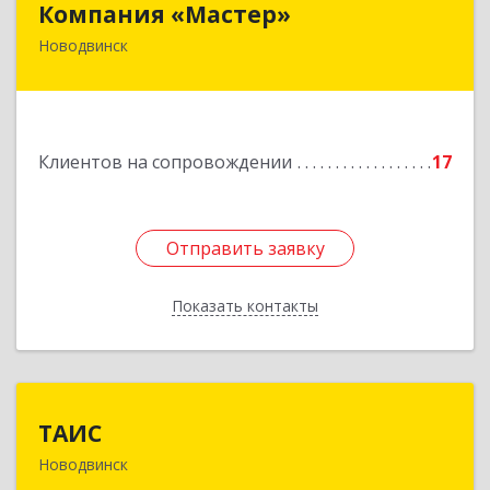
Компания «Мастер»
Новодвинск
164902, Архангельская обл, Новодвинск г,
Космонавтов ул, дом № 6, пом.1
Подробнее
Клиентов на сопровождении
17
Отправить заявку
Отправить заявку
Показать контакты
Назад
ТАИС
ТАИС
Новодвинск
164902, Архангельская обл, Новодвинск г,