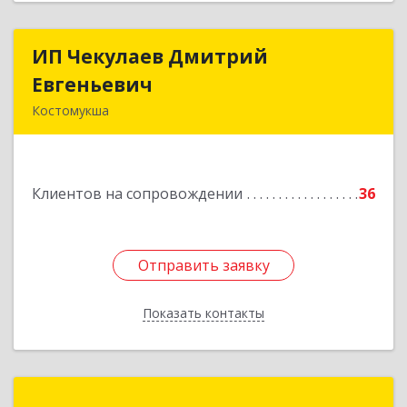
ИП Чекулаев Дмитрий
ИП Чекулаев Дмитрий
Евгеньевич
Евгеньевич
Костомукша
Подробнее
Клиентов на сопровождении
36
Отправить заявку
Отправить заявку
Показать контакты
Назад
Компания «Мастер»