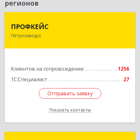
регионов
ПРОФКЕЙС
ПРОФКЕЙС
Петрозаводск
185035, Карелия Респ, Петрозаводск г, Красная
ул, дом № 10
Подробнее
Клиентов на сопровождении
1256
1С:Специалист
27
Отправить заявку
Отправить заявку
Показать контакты
Назад