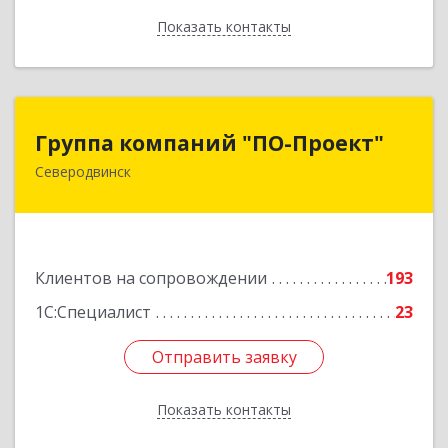
Показать контакты
Назад
Группа компаний "ПО-Проект"
Группа компаний "ПО-Проект"
Северодвинск
164500, Архангельская обл, Северодвинск г,
Бойчука ул, дом № 3, оф.401
Подробнее
Клиентов на сопровождении
193
1С:Специалист
23
Отправить заявку
Отправить заявку
Показать контакты
Назад