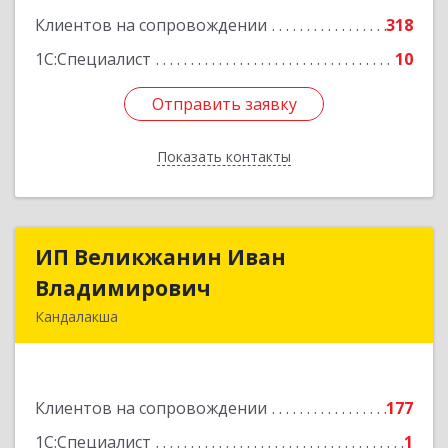
Клиентов на сопровождении
318
1С:Специалист
10
Отправить заявку
Отправить заявку
Показать контакты
Назад
ИП Великжанин Иван
ИП Великжанин Иван
Владимирович
Владимирович
Кандалакша
184046, Мурманская обл, Кандалакша г,
Наймушина ул, дом № 16, кв.37
Клиентов на сопровождении
177
Подробнее
1С:Специалист
1