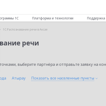
ограммы 1С
Платформа и технологии
Поддержка 
1С:Распознавание речи в Аксае
авание речи
очками, выберите партнёра и отправьте заявку на ко
рда
Атырау
Показать все населенные
пункты