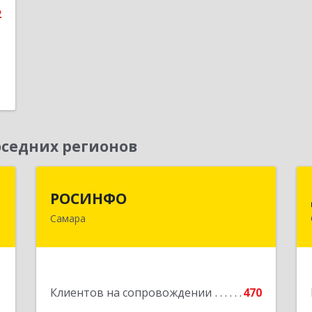
2
седних регионов
г
РОСИНФО
РОСИНФО
Самара
,
443069, Самарская обл, Самара г,
4
Авроры ул, дом № 110, оф.24
е
Подробнее
1
Клиентов на сопровождении
470