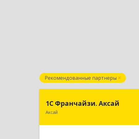
Рекомендованные партнеры
1С Франчайзи. Акса
1С Франчайзи. Аксай
Аксай
090302, Казахстан, ЗКО, г.Аксай
ул.Железнодорожная 174/
Подробне