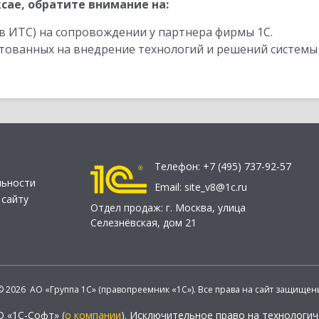
сае, обратите внимание на:
в ИТС) на сопровождении у партнера фирмы 1С.
стованных на внедрение технологий и решений системы
Телефон:
+7 (495) 737-92-57
льности
Email:
site_v8@1c.ru
 сайту
Отдел продаж:
г. Москва
,
улица
Селезнёвская, дом 21
© 2026 АО «Группа 1С» (правопреемник «1С»). Все права на сайт защищен
О «1С-Софт» (
о компании
). Исключительное право на технологи