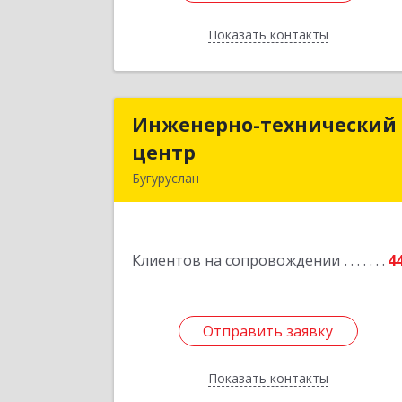
Показать контакты
Назад
Инженерно-технический
Инженерно-технически
центр
цент
Бугуруслан
461633, Оренбургская обл, Бугурусла
г, Больничный пер, дом № 
Клиентов на сопровождении
4
Подробне
Отправить заявку
Отправить заявку
Показать контакты
Назад