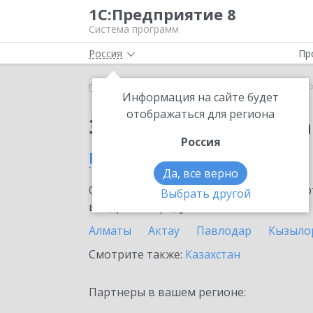
1С:Предприятие 8
Система программ
Россия
Пр
Главная
Сервисы ИТС
1С:Распознавание речи
Информация на сайте будет
отображаться для региона
Заказать 1С:Распозн
Россия
в Аксае
Да, все верно
Ознакомьтесь с информационными карт
Выбрать другой
внедрение продукта.
Алматы
Актау
Павлодар
Кызыло
Смотрите также:
Казахстан
Партнеры в вашем регионе: