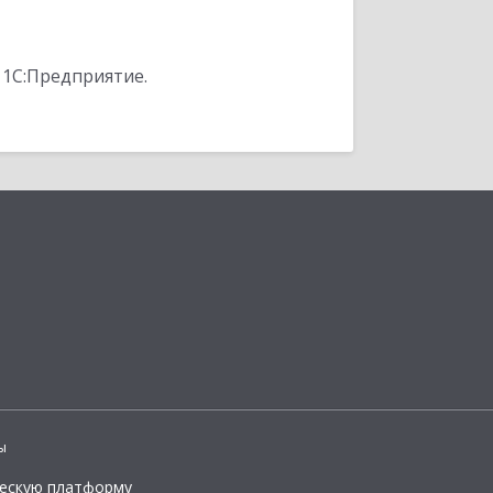
 1С:Предприятие.
ы
ческую платформу