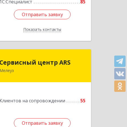
1С:Специалист
85
Отправить заявку
Отправить заявку
Показать контакты
Назад
Сервисный центр ARS
Сервисный центр ARS
Мелеуз
Подробнее
Клиентов на сопровождении
55
Отправить заявку
Отправить заявку