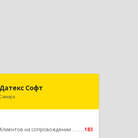
Датекс Софт
Датекс Софт
Самара
443070, Самарская обл, Самара г,
Партизанская ул, дом № 86, оф.723
Подробнее
Клиентов на сопровождении
183