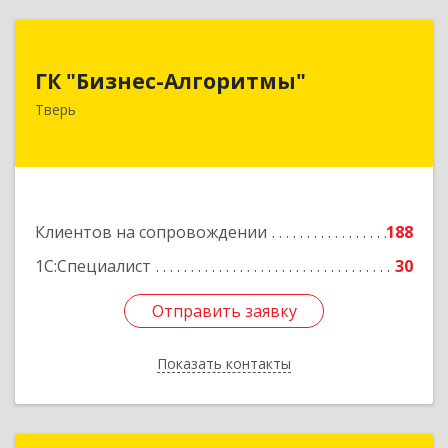
ГК "Бизнес-Алгоритмы"
ГК "Бизнес-Алгоритмы"
170006, Тверская обл, Тверь г, Брагина ул, дом
Тверь
№ 6а, оф.300
Подробнее
Клиентов на сопровождении
188
1С:Специалист
30
Отправить заявку
Отправить заявку
Показать контакты
Назад