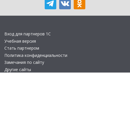
Вход для партнеров 1С
Учебная версия
Стать партнером
Политика конфиденциальности
Замечания по сайту
Другие сайты
Телефон:
+7 (495) 737-92-57
Email:
site_v8@1c.ru
Отдел продаж:
г. Москва
,
улица Селезнёвская, дом 21