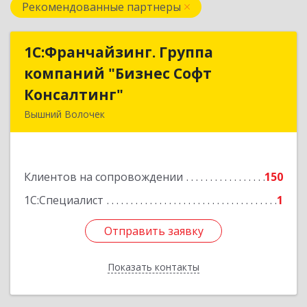
Рекомендованные партнеры
1С:Франчайзинг. Группа
1С:Франчайзинг. Группа
компаний "Бизнес Софт
компаний "Бизнес Софт
Консалтинг"
Консалтинг"
Вышний Волочек
171157, Тверская обл, Вышний Волочек г,
Карла Либкнехта ул, дом № 24, кв.3
Клиентов на сопровождении
150
Подробнее
1С:Специалист
1
Отправить заявку
Отправить заявку
Показать контакты
Назад