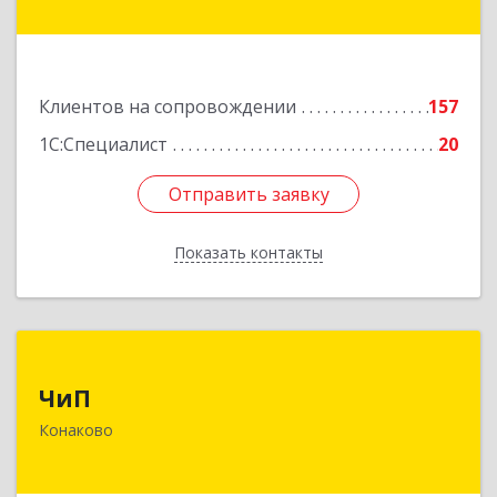
Подробнее
Клиентов на сопровождении
157
1С:Специалист
20
Отправить заявку
Отправить заявку
Показать контакты
Назад
ЧиП
ЧиП
171255, Тверская обл, Конаковский р-н,
Конаково
Конаково г, Энергетиков ул, дом № 29, кв.2