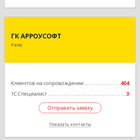
ГК АРРОУСОФТ
ГК АРРОУСОФТ
172381, Тверская обл, м.о. Ржевский, Ржев г,
Ржев
Большая Спасская ул, дом № 15, кв.2А
Подробнее
Клиентов на сопровождении
404
1С:Специалист
3
Отправить заявку
Отправить заявку
Показать контакты
Назад