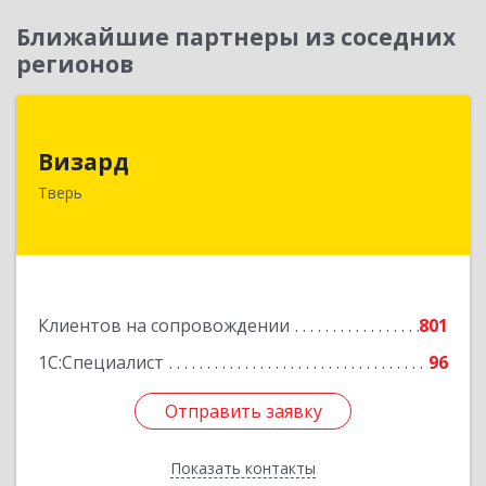
Ближайшие партнеры из соседних
регионов
Визард
Визард
170006, Тверская обл, Тверь г, Учительская ул,
Тверь
дом № 59, оф.110
Подробнее
Клиентов на сопровождении
801
1С:Специалист
96
Отправить заявку
Отправить заявку
Показать контакты
Назад