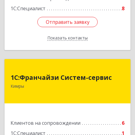
1С:Специалист
8
Отправить заявку
Отправить заявку
Показать контакты
Назад
1С:Франчайзи Систем-сервис
1С:Франчайзи Систем-сервис
171506, Тверская обл, Кимры г, Карла
Кимры
Либкнехта ул, дом № 25
Подробнее
Клиентов на сопровождении
6
1С:Специалист
1