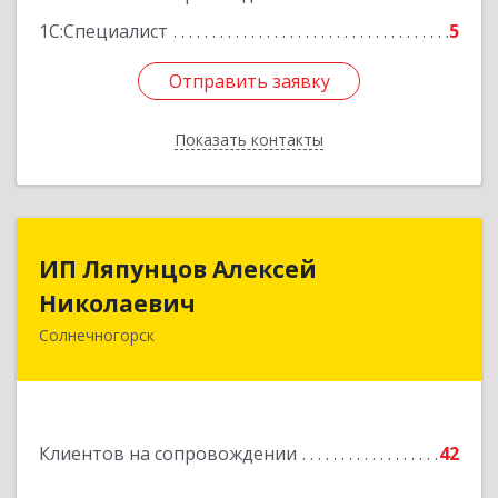
1С:Специалист
5
Отправить заявку
Отправить заявку
Показать контакты
Назад
ИП Ляпунцов Алексей
ИП Ляпунцов Алексей
Николаевич
Николаевич
Солнечногорск
Подробнее
Клиентов на сопровождении
42