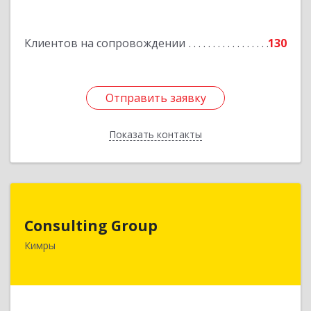
Подробнее
Клиентов на сопровождении
130
Отправить заявку
Отправить заявку
Показать контакты
Назад
Consulting Group
Consulting Group
171507, Тверская обл, Кимры г, Малая Садовая
Кимры
ул, дом № 46
Подробнее