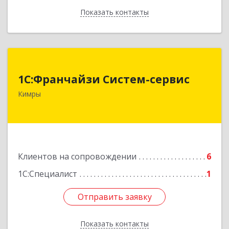
Показать контакты
Назад
1С:Франчайзи Систем-сервис
1С:Франчайзи Систем-сервис
171506, Тверская обл, Кимры г, Карла
Кимры
Либкнехта ул, дом № 25
Подробнее
Клиентов на сопровождении
6
1С:Специалист
1
Отправить заявку
Отправить заявку
Показать контакты
Назад