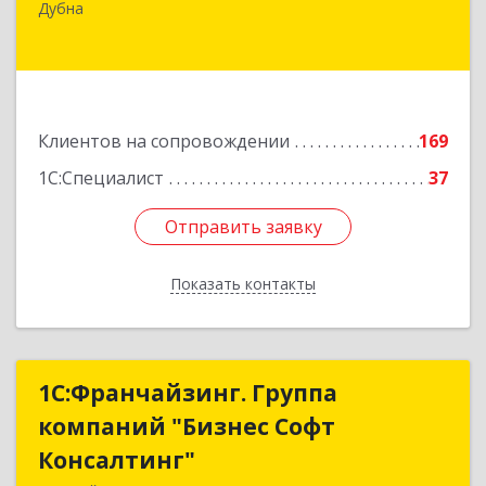
Дубна
Программистов ул, дом № 4, строение 4, оф.306
Подробнее
Клиентов на сопровождении
169
1С:Специалист
37
Отправить заявку
Отправить заявку
Показать контакты
Назад
1С:Франчайзинг. Группа
1С:Франчайзинг. Группа
компаний "Бизнес Софт
компаний "Бизнес Софт
Консалтинг"
Консалтинг"