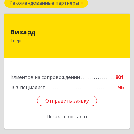
Рекомендованные партнеры
Визард
Визард
170006, Тверская обл, Тверь г, Учительская ул,
Тверь
дом № 59, оф.110
Подробнее
Клиентов на сопровождении
801
1С:Специалист
96
Отправить заявку
Отправить заявку
Показать контакты
Назад