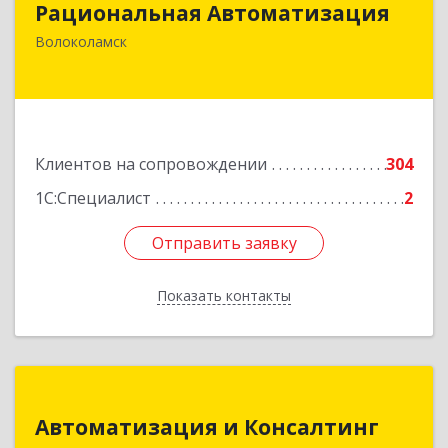
Рациональная Автоматизация
143600, Московская обл, Волоколамский р-н,
Волоколамск
Волоколамск г, Октябрьская пл, дом № 10,
оф.12
Подробнее
Клиентов на сопровождении
304
1С:Специалист
2
Отправить заявку
Отправить заявку
Показать контакты
Назад
Автоматизация и Консалтинг
Автоматизация и Консалтинг
141983, Московская обл, г.о.Дубна, Дубна г,