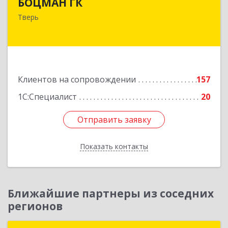
БОЦМАН ГК
170100, Тверская обл, Тверь г, Лидии
Тверь
Базановой ул, дом № 20, кв.X
Подробнее
Клиентов на сопровождении
157
1С:Специалист
20
Отправить заявку
Отправить заявку
Показать контакты
Назад
Ближайшие партнеры из соседних
регионов