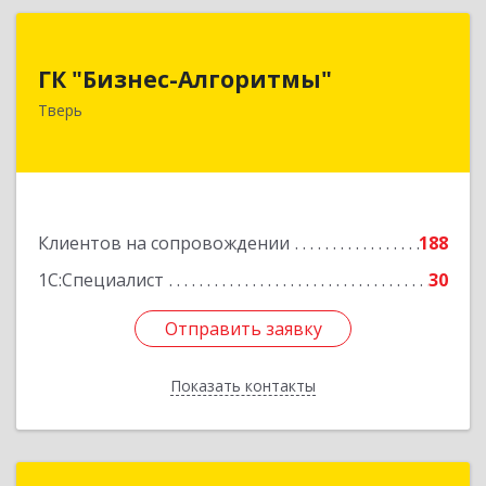
ГК "Бизнес-Алгоритмы"
ГК "Бизнес-Алгоритмы"
170006, Тверская обл, Тверь г, Брагина ул, дом
Тверь
№ 6а, оф.300
Подробнее
Клиентов на сопровождении
188
1С:Специалист
30
Отправить заявку
Отправить заявку
Показать контакты
Назад