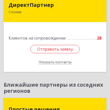
ДиректПартнер
ДиректПартнер
Слоним
231800, РБ, Гродненская область, г. Слоним, ул.
Брестская, д.40, ком.59
Подробнее
Клиентов на сопровождении
28
Отправить заявку
Отправить заявку
Показать контакты
Назад
Ближайшие партнеры из соседних
регионов
Простые решения
Простые решения