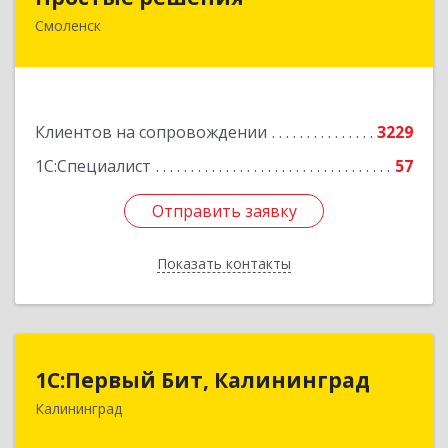
Смоленск
214015, Смоленская обл, Смоленск г, Большая
Краснофлотская ул, дом № 17
Подробнее
Клиентов на сопровождении
3229
1С:Специалист
57
Отправить заявку
Отправить заявку
Показать контакты
Назад
1С:Первый Бит, Калининград
1С:Первый Бит, Калининград
Калининград
236006, Калининградская обл, Калининград г,
Ленинский пр-кт, дом № 30