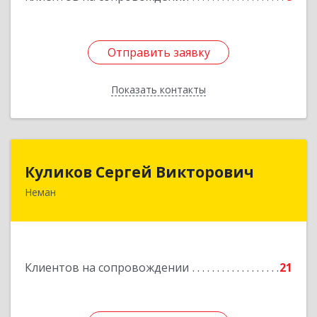
Отправить заявку
Отправить заявку
Показать контакты
Назад
Куликов Сергей Викторович
Куликов Сергей Викторович
Неман
238710, Калининградская обл, Неман г,
Красноармейская ул, дом № 8, кв.60
Подробнее
Клиентов на сопровождении
21