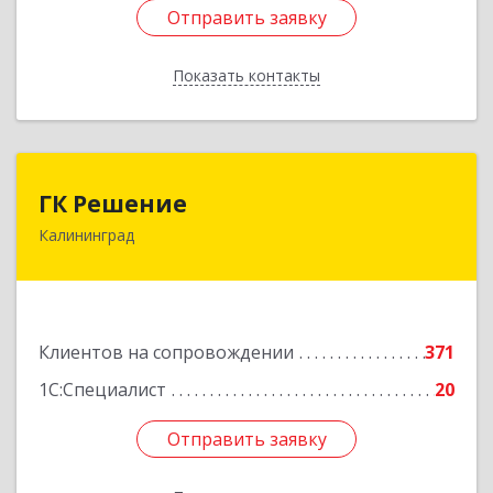
Отправить заявку
Отправить заявку
Показать контакты
Назад
ГК Решение
ГК Решение
Калининград
236038, Калининградская обл, Калининград г,
Липовая аллея ул, дом № 2
Подробнее
Клиентов на сопровождении
371
1С:Специалист
20
Отправить заявку
Отправить заявку