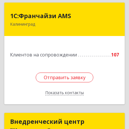
1С:Франчайзи AMS
1С:Франчайзи AMS
Калининград
238325, Калининградская обл, Гурьевский р-н,
Луговое п, Центральная ул, дом № 17
Подробнее
Клиентов на сопровождении
107
Отправить заявку
Отправить заявку
Показать контакты
Назад
Внедренческий центр
Внедренческий центр