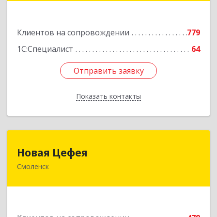
Подробнее
Клиентов на сопровождении
779
1С:Специалист
64
Отправить заявку
Отправить заявку
Показать контакты
Назад
Новая Цефея
Новая Цефея
Смоленск
214018, Смоленская обл, Смоленск г, Раевского
ул, дом № 10
Подробнее