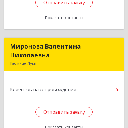
Отправить заявку
Отправить заявку
Показать контакты
Назад
Миронова Валентина
Миронова Валентина
Николаевна
Николаевна
Великие Луки
Подробнее
Клиентов на сопровождении
5
Отправить заявку
Отправить заявку
Показать контакты
Назад