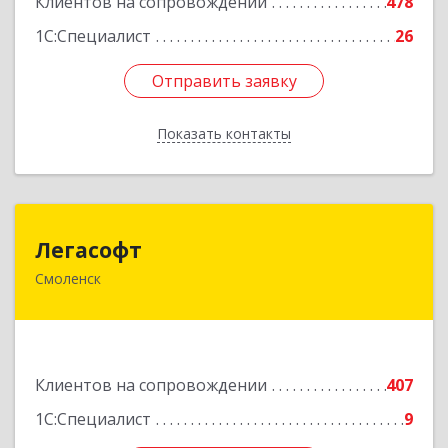
Клиентов на сопровождении
478
1С:Специалист
26
Отправить заявку
Отправить заявку
Показать контакты
Назад
Легасофт
Легасофт
Смоленск
214018, Смоленская обл, Смоленск г, Ново-
Рославльская ул, дом № 13
Подробнее
Клиентов на сопровождении
407
1С:Специалист
9