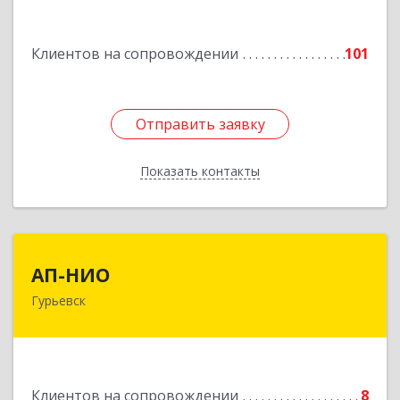
Подробнее
Клиентов на сопровождении
101
Отправить заявку
Отправить заявку
Показать контакты
Назад
АП-НИО
АП-НИО
Гурьевск
238300 Калининградская обл, Гурьевск г,
Советская ул, дом № 22, кв. № 26
Подробнее
Клиентов на сопровождении
8