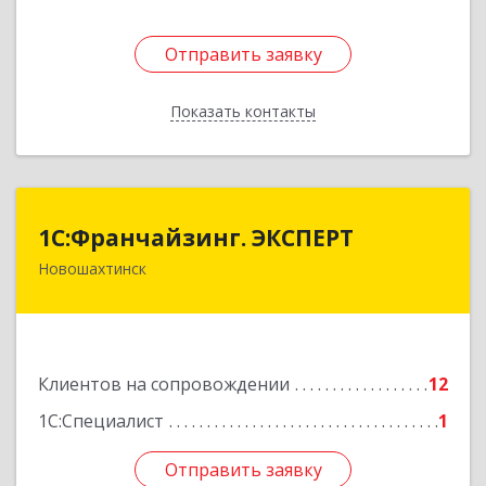
Отправить заявку
Отправить заявку
Показать контакты
Назад
1С:Франчайзинг. ЭКСПЕРТ
1С:Франчайзинг. ЭКСПЕРТ
Новошахтинск
346901, Ростовская обл, Новошахтинск г,
Куйбышева ул, дом № 6, кв.2
Подробнее
Клиентов на сопровождении
12
1С:Специалист
1
Отправить заявку
Отправить заявку