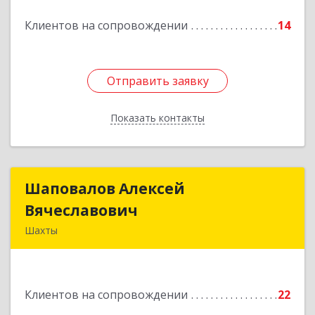
Подробнее
Клиентов на сопровождении
14
Отправить заявку
Отправить заявку
Показать контакты
Назад
Шаповалов Алексей
Шаповалов Алексей
Вячеславович
Вячеславович
Шахты
346510, Шахты г, Ленина ул, дом № 142
Подробнее
Клиентов на сопровождении
22