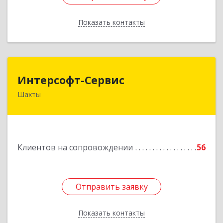
Показать контакты
Назад
Интерсофт-Сервис
Интерсофт-Сервис
Шахты
346480, Ростовская обл, Шахты г, Советская ул,
дом № 279/10
Подробнее
Клиентов на сопровождении
56
Отправить заявку
Отправить заявку
Показать контакты
Назад