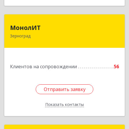
МонолИТ
МонолИТ
Зерноград
347740, Ростовская обл, Зерноградский р-н,
Зерноград г, Березовая ул, дом № 4А, оф.50
Подробнее
Клиентов на сопровождении
56
Отправить заявку
Отправить заявку
Показать контакты
Назад