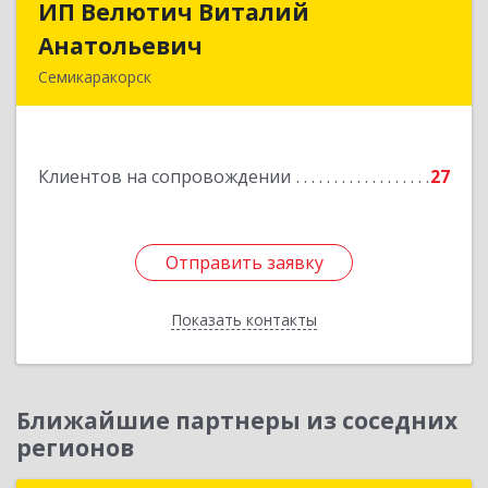
ИП Велютич Виталий
ИП Велютич Виталий
Анатольевич
Анатольевич
Семикаракорск
346630, Ростовская обл, Семикаракорск г,
В.А.Закруткина пр-кт, дом № 35
Клиентов на сопровождении
27
Подробнее
Отправить заявку
Отправить заявку
Показать контакты
Назад
Ближайшие партнеры из соседних
регионов