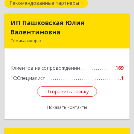
Рекомендованные партнеры
ИП Пашковская Юлия
ИП Пашковская Юлия
Валентиновна
Валентиновна
Семикаракорск
346645, Ростовская обл, Семикаракорский р-н,
Золотаревка х, Октябрьская ул, дом № 35
Клиентов на сопровождении
169
Подробнее
1С:Специалист
1
Отправить заявку
Отправить заявку
Показать контакты
Назад