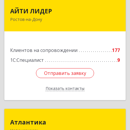
АЙТИ ЛИДЕР
АЙТИ ЛИДЕР
Ростов-на-Дону
344065, Ростовская обл, Ростов-на-Дону г,
Беломорский пер, дом № 98, оф.206
Подробнее
Клиентов на сопровождении
177
1С:Специалист
9
Отправить заявку
Отправить заявку
Показать контакты
Назад
Атлантика
Атлантика