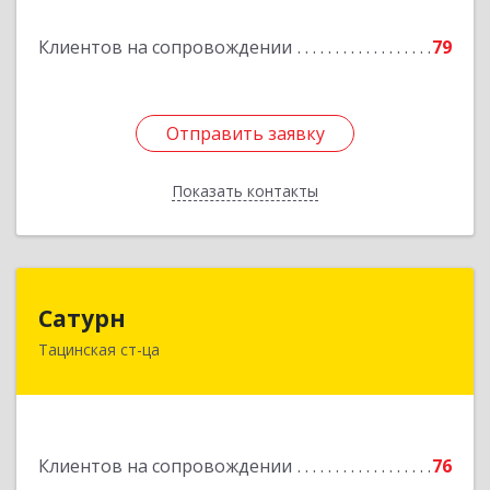
Подробнее
Клиентов на сопровождении
79
Отправить заявку
Отправить заявку
Показать контакты
Назад
Сатурн
Сатурн
Тацинская ст-ца
347060, Ростовская область, Тацинский район,
ст-ца Тацинская, ул.М.Горького, дом № 54
Подробнее
Клиентов на сопровождении
76