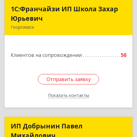
1С:Франчайзи ИП Школа Захар
1С:Франчайзи ИП Школа Захар
Юрьевич
Юрьевич
Георгиевск
357840, Ставропольский край, Георгиевский р-
н, Александрийская ст-ца, Курдюмовский пер,
дом № 10
Клиентов на сопровождении
50
Подробнее
Отправить заявку
Отправить заявку
Показать контакты
Назад
ИП Добрынин Павел
ИП Добрынин Павел
Михайлович
Михайлович