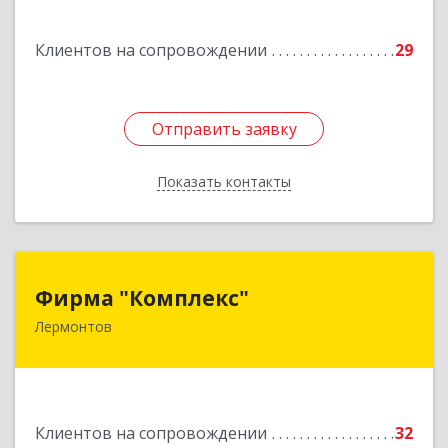
Подробнее
Клиентов на сопровождении
29
Отправить заявку
Отправить заявку
Показать контакты
Назад
Фирма "Комплекс"
Фирма "Комплекс"
Лермонтов
357348, Ставропольский край, Лермонтов г,
Острогорка с, Степная ул, дом № 46, а
Подробнее
Клиентов на сопровождении
32