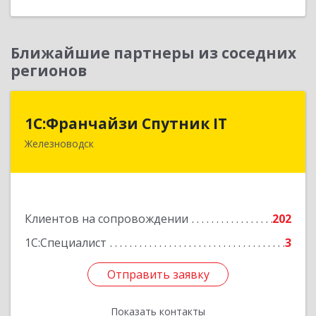
Ближайшие партнеры из соседних
регионов
1С:Франчайзи Спутник IT
1С:Франчайзи Спутник IT
Железноводск
357430, Ставропольский край, город-курорт
Железноводск, Иноземцево п, Свободы ул, дом
№ 136
Подробнее
Клиентов на сопровождении
202
1С:Специалист
3
Отправить заявку
Отправить заявку
Показать контакты
Назад