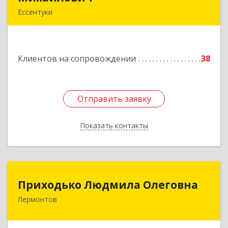
Ессентуки
Подробнее
Клиентов на сопровождении
38
Отправить заявку
Отправить заявку
Показать контакты
Назад
Приходько Людмила Олеговна
Приходько Людмила Олеговна
Лермонтов
357341, Лермонтов г, П.Лумумбы ул, дом №
43/2, кв.44