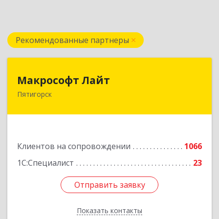
Рекомендованные партнеры
Макрософт Лайт
Макрософт Лайт
Пятигорск
357501, Ставропольский край, Пятигорск г,
Коста Хетагурова ул, дом № 4
Подробнее
Клиентов на сопровождении
1066
1С:Специалист
23
Отправить заявку
Отправить заявку
Показать контакты
Назад