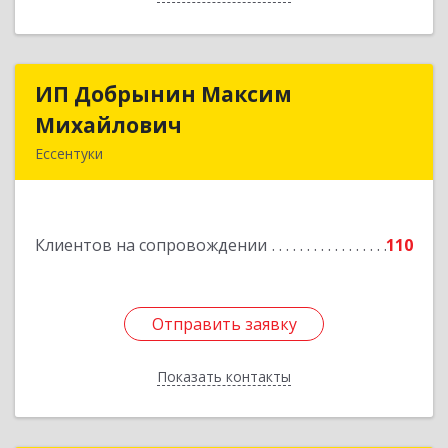
ИП Добрынин Максим
ИП Добрынин Максим
Михайлович
Михайлович
Ессентуки
357601, Ставропольский край, Ессентуки,
Спасателей, дом № 5, кв.43
Клиентов на сопровождении
110
Подробнее
Отправить заявку
Отправить заявку
Показать контакты
Назад