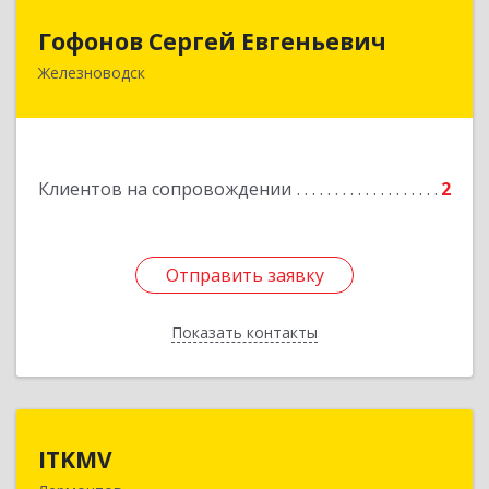
Гофонов Сергей Евгеньевич
Гофонов Сергей Евгеньевич
Железноводск
Подробнее
Клиентов на сопровождении
2
Отправить заявку
Отправить заявку
Показать контакты
Назад
ITKMV
ITKMV