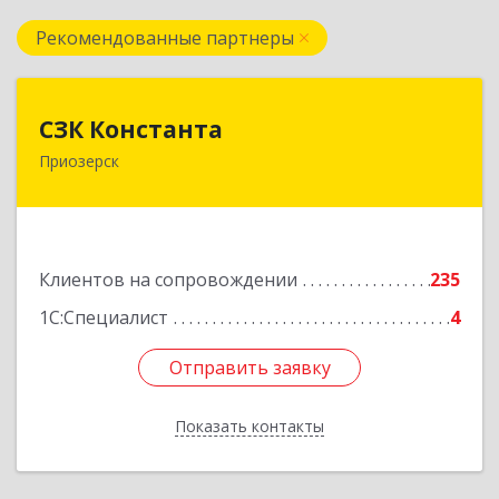
Рекомендованные партнеры
СЗК Константа
СЗК Константа
Приозерск
188760, Ленинградская обл, Приозерск г,
Калинина ул, дом № 29, кв.35
Подробнее
Клиентов на сопровождении
235
1С:Специалист
4
Отправить заявку
Отправить заявку
Показать контакты
Назад