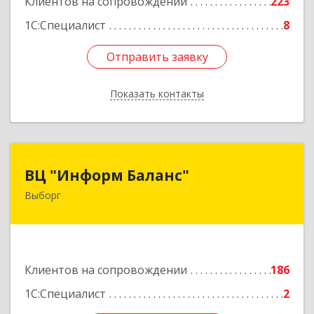
Клиентов на сопровождении
223
1С:Специалист
8
Отправить заявку
Отправить заявку
Показать контакты
Назад
ВЦ "Информ Баланс"
ВЦ "Информ Баланс"
Выборг
188800, Ленинградская обл, Выборгский р-н,
Выборг г, Каменный пер, дом № 2а
Подробнее
Клиентов на сопровождении
186
1С:Специалист
2