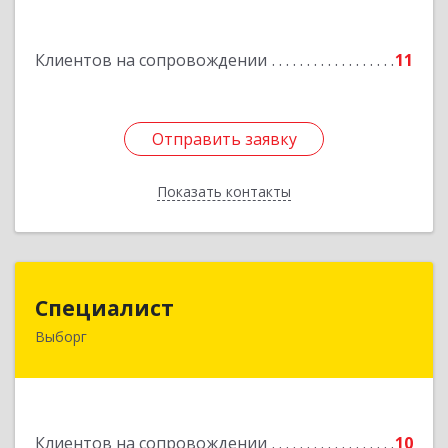
Подробнее
Клиентов на сопровождении
11
Отправить заявку
Отправить заявку
Показать контакты
Назад
Специалист
Специалист
Выборг
188800, Ленинградская обл, Выборгский р-н,
Выборг г, Советская ул, дом № 5, оф.8
Подробнее
Клиентов на сопровождении
10