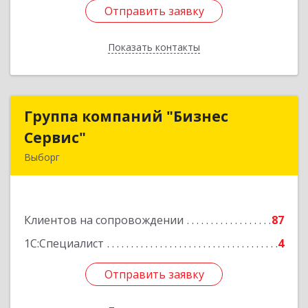
Отправить заявку
Отправить заявку
Показать контакты
Назад
Группа компаний "Бизнес
Группа компаний "Бизнес
Сервис"
Сервис"
Выборг
188800, Ленинградская обл, Выборг г,
Ленинградское шоссе, дом № 13, КЦ "ВЫБОРГ",
пом. 19
Клиентов на сопровождении
87
Подробнее
1С:Специалист
4
Отправить заявку
Отправить заявку