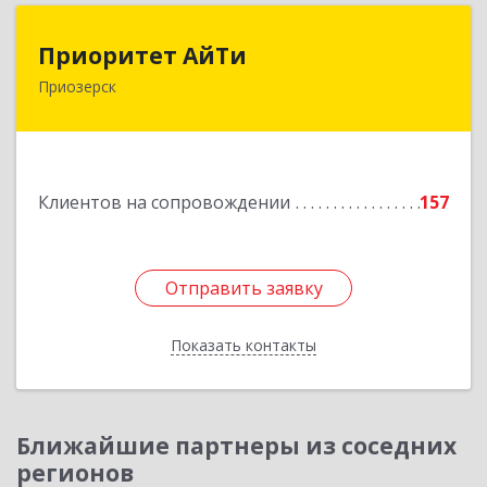
Приоритет АйТи
Приоритет АйТи
Приозерск
188760, Ленинградская обл, Приозерский р-н,
Приозерск г, Калинина ул, дом № 39, этаж 2,
ком. 31
Подробнее
Клиентов на сопровождении
157
Отправить заявку
Отправить заявку
Показать контакты
Назад
Ближайшие партнеры из соседних
регионов