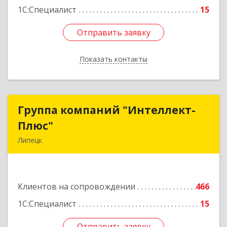
1С:Специалист
15
Отправить заявку
Отправить заявку
Показать контакты
Назад
Группа компаний "Интеллект-
Группа компаний "Интеллект-
Плюс"
Плюс"
Липецк
398024, Липецкая обл, Липецк г, Победы пл,
дом № 8, 306
Клиентов на сопровождении
466
Подробнее
1С:Специалист
15
Отправить заявку
Отправить заявку