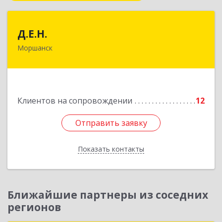
Д.Е.Н.
Д.Е.Н.
Моршанск
393950, Тамбовская обл, Моршанск г,
Дзержинского ул, дом № 4б, кв.157
Подробнее
Клиентов на сопровождении
12
Отправить заявку
Отправить заявку
Показать контакты
Назад
Ближайшие партнеры из соседних
регионов