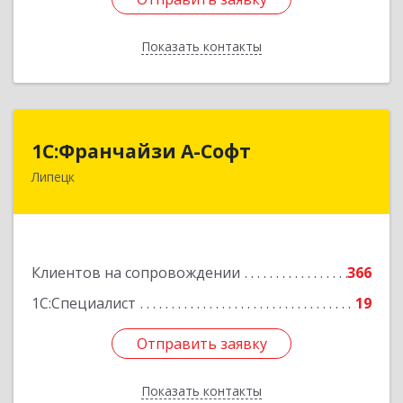
Показать контакты
Назад
1С:Франчайзи А-Софт
1С:Франчайзи А-Софт
Липецк
398059, Липецкая обл, Липецк г, Фрунзе ул,
дом № 27
Подробнее
Клиентов на сопровождении
366
1С:Специалист
19
Отправить заявку
Отправить заявку
Показать контакты
Назад