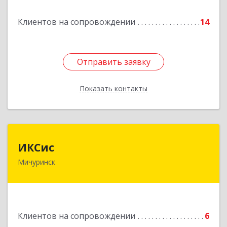
Подробнее
Клиентов на сопровождении
14
Отправить заявку
Отправить заявку
Показать контакты
Назад
ИКСис
ИКСис
Мичуринск
393761, Тамбовская обл, Мичуринск г,
Набережная ул, дом № 275
Подробнее
Клиентов на сопровождении
6