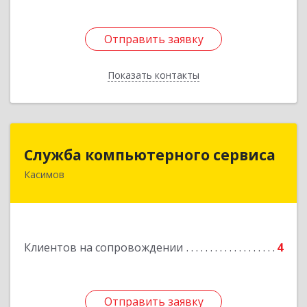
Отправить заявку
Отправить заявку
Показать контакты
Назад
Служба компьютерного сервиса
Служба компьютерного сервиса
Касимов
391300, Рязанская обл., г.Касимов, ул.Советская
136
Подробнее
Клиентов на сопровождении
4
Отправить заявку
Отправить заявку