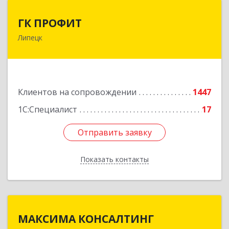
ГК ПРОФИТ
ГК ПРОФИТ
Липецк
398001, Липецкая обл, Липецк г, Советская ул,
дом № 66Б, пом.8
Подробнее
Клиентов на сопровождении
1447
1С:Специалист
17
Отправить заявку
Отправить заявку
Показать контакты
Назад
МАКСИМА КОНСАЛТИНГ
МАКСИМА КОНСАЛТИНГ