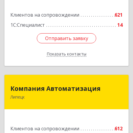
Подробнее
Клиентов на сопровождении
621
1С:Специалист
14
Отправить заявку
Отправить заявку
Показать контакты
Назад
Компания Автоматизация
Компания Автоматизация
Липецк
398001, Липецкая обл, Липецк г, Победы пл,
дом № 8
Подробнее
Клиентов на сопровождении
612