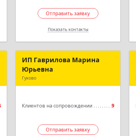
Отправить заявку
Отправить заявку
Показать контакты
Назад
с
ИП Гаврилова Марина
ИП Гаврилова Марина
Юрьевна
Юрьевна
н
Гуково
,
1
Подробнее
е
4
Клиентов на сопровождении
9
Отправить заявку
Отправить заявку