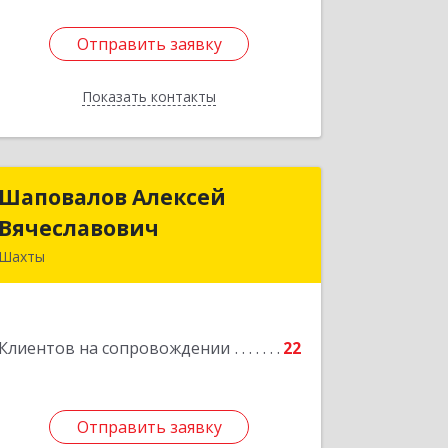
Отправить заявку
Отправить заявку
Показать контакты
Назад
Шаповалов Алексей
Шаповалов Алексей
Вячеславович
Вячеславович
Шахты
346510, Шахты г, Ленина ул, дом №
142
Клиентов на сопровождении
22
Подробнее
Отправить заявку
Отправить заявку