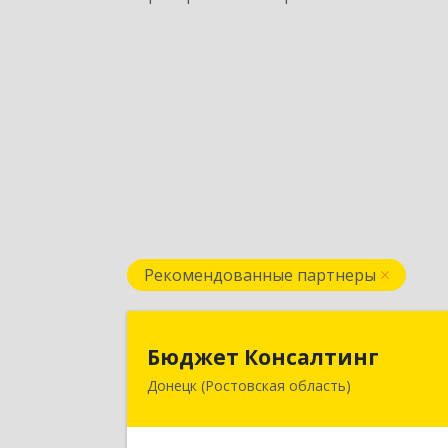
Рекомендованные партнеры
Бюджет Консалтин
Бюджет Консалтинг
Донецк (Ростовская область)
346338, Ростовская обл, г.о. Горо
Донецк, Донецк г, 12-й кв-л, дом 
10, оф.2