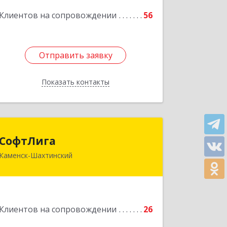
Подробнее
Клиентов на сопровождении
56
Отправить заявку
Отправить заявку
Показать контакты
Назад
СофтЛига
СофтЛига
Каменск-Шахтинский
347800, Ростовская обл, Каменск-
Шахтинский г, Желябова ул, дом №
33А
Подробнее
Клиентов на сопровождении
26