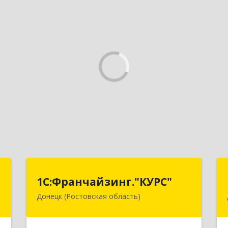
г
1С:Франчайзинг."КУРС"
1С:Франчайзинг."КУРС"
Донецк (Ростовская область)
д
346330, Ростовская обл, Донецк г,
№
Благодатный пер, дом № 16
8