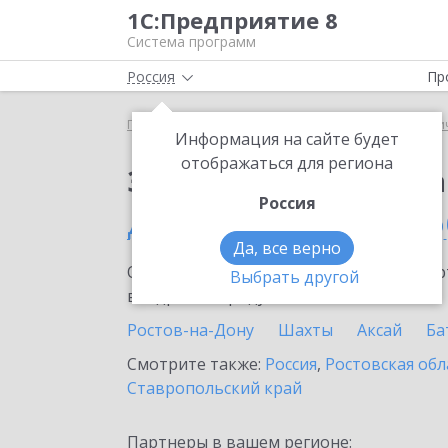
1С:Предприятие 8
Система программ
Россия
Пр
Главная
Сервисы ИТС
1С:Распознавание перви
Информация на сайте будет
отображаться для региона
Заказать 1С:Распозн
Россия
Донецке (Ростовской о
Да, все верно
Ознакомьтесь с информационными карт
Выбрать другой
внедрение продукта.
Ростов-на-Дону
Шахты
Аксай
Ба
Смотрите также:
Россия
,
Ростовская обл
Ставропольский край
Партнеры в вашем регионе: