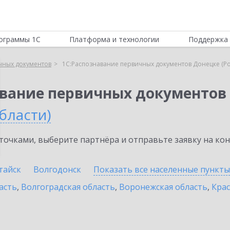
ограммы 1С
Платформа и технологии
Поддержка 
чных документов
1С:Распознавание первичных документов Донецке (Ро
авание первичных документов
бласти)
очками, выберите партнёра и отправьте заявку на ко
тайск
Волгодонск
Показать все населенные
пункты
асть
,
Волгоградская область
,
Воронежская область
,
Крас