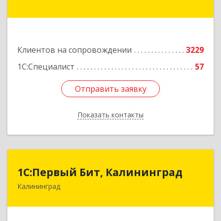
Краснофлотская ул, дом № 17
Подробнее
Клиентов на сопровождении
3229
1С:Специалист
57
Отправить заявку
Отправить заявку
Показать контакты
Назад
1С:Первый Бит, Калининград
1С:Первый Бит, Калининград
Калининград
236006, Калининградская обл, Калининград г,
Ленинский пр-кт, дом № 30