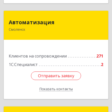
Автоматизация
Автоматизация
Смоленск
214019, Смоленская обл, Смоленск г, Марии
Октябрьской ул, дом № 16, оф.107
Подробнее
Клиентов на сопровождении
271
1С:Специалист
2
Отправить заявку
Отправить заявку
Показать контакты
Назад