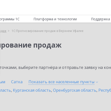
ограммы 1С
Платформа и технологии
Поддержка 
одаж
1С:Прогнозирование продаж в Верхнем Уфалее
ирование продаж
очками, выберите партнёра и отправьте заявку на ко
ым
Сатка
Показать все населенные
пункты
бласть
,
Курганская область
,
Оренбургская область
,
Респу