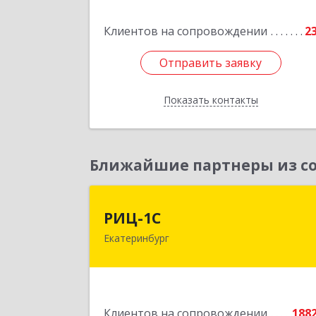
Подробне
Клиентов на сопровождении
2
Отправить заявку
Отправить заявку
Показать контакты
Назад
Ближайшие партнеры из со
РИЦ-1
РИЦ-1С
Екатеринбург
620102, Свердловская обл
Екатеринбург г, Фурманова ул, дом 
12
Подробне
Клиентов на сопровождении
188