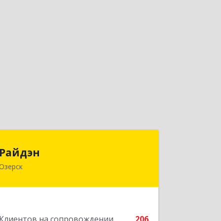
Райдэн
Райдэн
Озерск
456783, Челябинская обл, Озерск г,
Ленина пр-кт, дом № 90
Подробнее
Клиентов на сопровождении
206