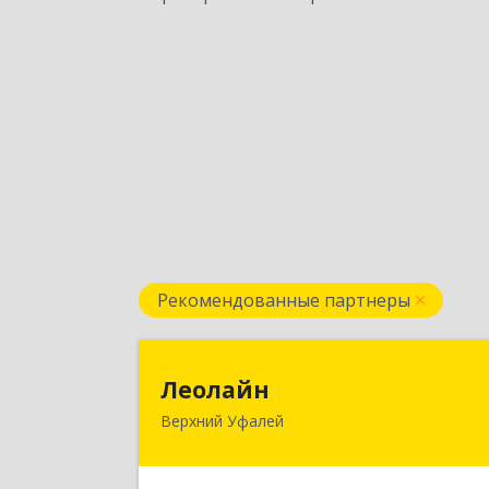
Рекомендованные партнеры
Леолай
Леолайн
Верхний Уфалей
456800, Челябинская обл, Верхни
Уфалей г, Ленина ул, дом № 14