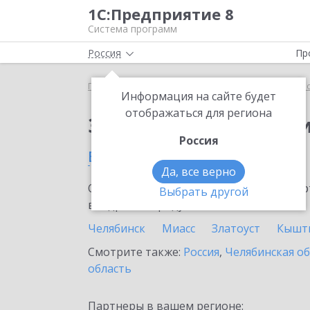
1С:Предприятие 8
Система программ
Россия
Пр
Главная
Сервисы ИТС
1С:Прогнозирование пр
Информация на сайте будет
отображаться для региона
Заказать 1С:Прогноз
Россия
в Верхнем Уфалее
Да, все верно
Ознакомьтесь с информационными карт
Выбрать другой
внедрение продукта.
Челябинск
Миасс
Златоуст
Кышт
Смотрите также:
Россия
,
Челябинская о
область
Партнеры в вашем регионе: