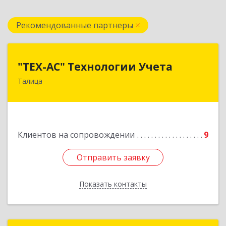
Рекомендованные партнеры
"ТЕХ-АС" Технологии Учета
"ТЕХ-АС" Технологии Учета
Талица
623640, Свердловская обл, Талицкий р-н,
Талица г, Ленина ул, дом № 73, пом.9
Подробнее
Клиентов на сопровождении
9
Отправить заявку
Отправить заявку
Показать контакты
Назад