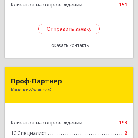
Клиентов на сопровождении
151
Отправить заявку
Отправить заявку
Показать контакты
Назад
Проф-Партнер
Проф-Партнер
Каменск-Уральский
623406, Свердловская обл, Каменск-Уральский
г, Алюминиевая ул, дом № 38
Подробнее
Клиентов на сопровождении
193
1С:Специалист
2