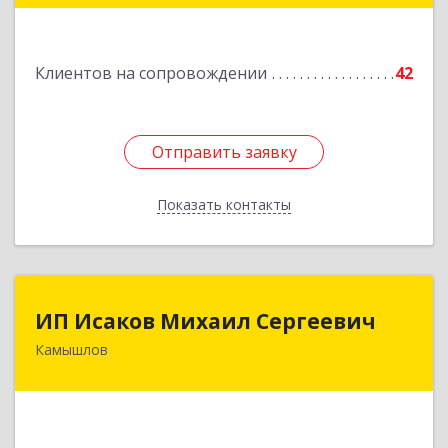
Подробнее
Клиентов на сопровождении
42
Отправить заявку
Отправить заявку
Показать контакты
Назад
ИП Исаков Михаил Сергеевич
ИП Исаков Михаил Сергеевич
Камышлов
624860, Свердловская обл, Камышлов г, Ленина
ул, дом № 20
Подробнее