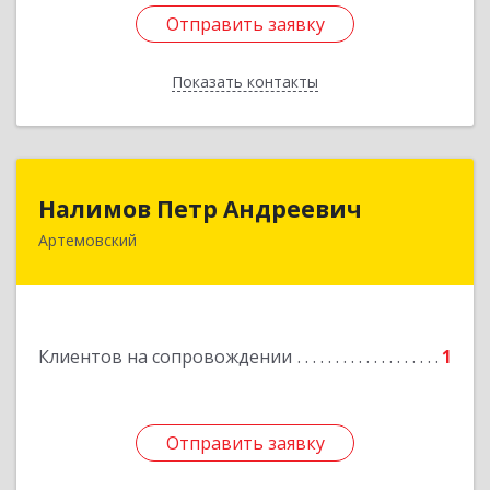
Отправить заявку
Отправить заявку
Показать контакты
Назад
Налимов Петр Андреевич
Налимов Петр Андреевич
Артемовский
623780, Свердловская обл, Артемовский г,
Добролюбова ул, дом № 25
Подробнее
Клиентов на сопровождении
1
Отправить заявку
Отправить заявку