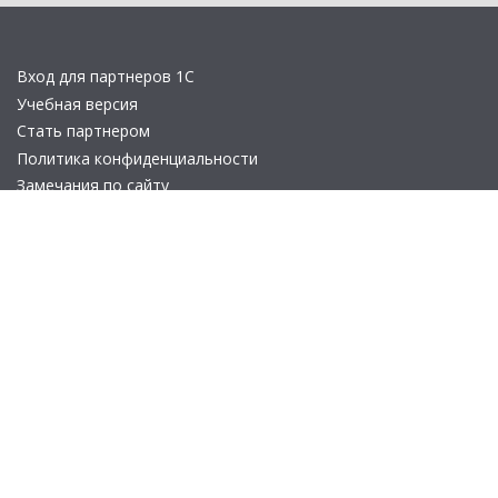
Вход для партнеров 1С
Учебная версия
Стать партнером
Политика конфиденциальности
Замечания по сайту
Другие сайты
Телефон:
+7 (495) 737-92-57
Email:
site_v8@1c.ru
Отдел продаж:
г. Москва
,
улица Селезнёвская, дом 21
© 2026 АО «Группа 1С» (правопреемник «1С»). Все права на сайт
защищены