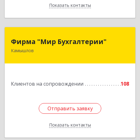
Показать контакты
Назад
Фирма "Мир Бухгалтерии"
Фирма "Мир Бухгалтерии"
Камышлов
624860, Свердловская обл, Камышлов г,
Советская ул, дом № 7
Подробнее
Клиентов на сопровождении
108
Отправить заявку
Отправить заявку
Показать контакты
Назад