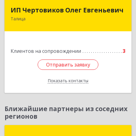
ИП Чертовиков Олег Евгеньевич
ИП Чертовиков Олег Евгеньевич
Талица
623640, Свердловская обл, Талица г, Ленина ул,
дом № 73, кв.31
Подробнее
Клиентов на сопровождении
3
Отправить заявку
Отправить заявку
Показать контакты
Назад
Ближайшие партнеры из соседних
регионов
1С:Первый Бит, Тюмень