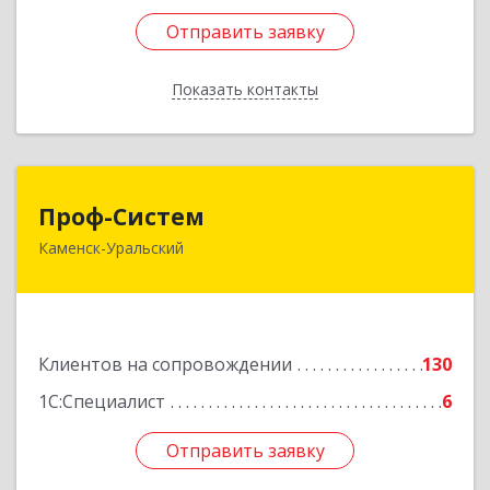
Отправить заявку
Отправить заявку
Показать контакты
Назад
Проф-Систем
Проф-Систем
Каменск-Уральский
623406, Свердловская обл, Каменск-Уральский
г, Уральская ул, дом № 43, пом.110
Подробнее
Клиентов на сопровождении
130
1С:Специалист
6
Отправить заявку
Отправить заявку