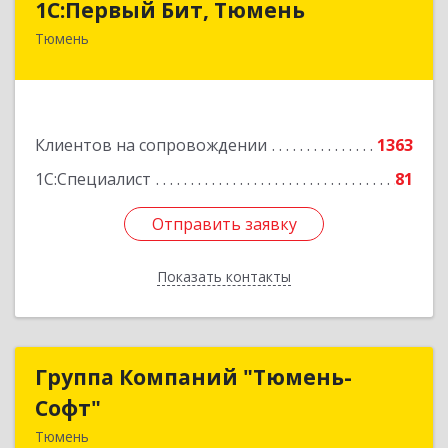
1С:Первый Бит, Тюмень
Тюмень
625000, Тюменская обл, Тюмень г, Республики
ул, дом № 61, оф.712
Подробнее
Клиентов на сопровождении
1363
1С:Специалист
81
Отправить заявку
Отправить заявку
Показать контакты
Назад
Группа Компаний "Тюмень-
Группа Компаний "Тюмень-
Софт"
Софт"
Тюмень