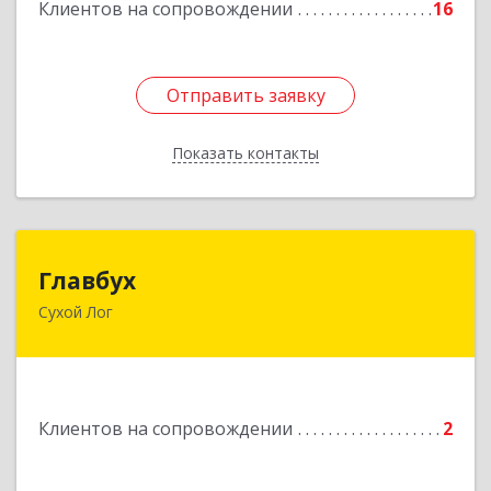
Клиентов на сопровождении
16
Отправить заявку
Отправить заявку
Показать контакты
Назад
Главбух
Главбух
Сухой Лог
624800, Свердловская обл, Сухой Лог г,
Артиллеристов ул, дом № 41, кв.28
Подробнее
Клиентов на сопровождении
2