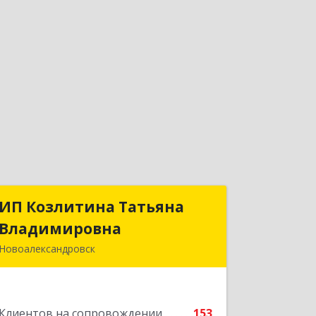
ИП Козлитина Татьяна
ИП Козлитина Татьяна
Владимировна
Владимировна
Новоалександровск
356000, Ставропольский край,
Новоалександровск г, Гайдара пер,
дом № 25
Клиентов на сопровождении
153