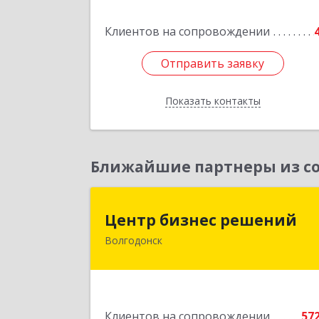
Клиентов на сопровождении
Отправить заявку
Отправить заявку
Показать контакты
Назад
Ближайшие партнеры из со
Центр бизнес решени
Центр бизнес решений
Волгодонск
347375, Ростовская обл, Волгодонск г
Курчатова пр-кт, дом № 45, кв.
Подробне
Клиентов на сопровождении
57