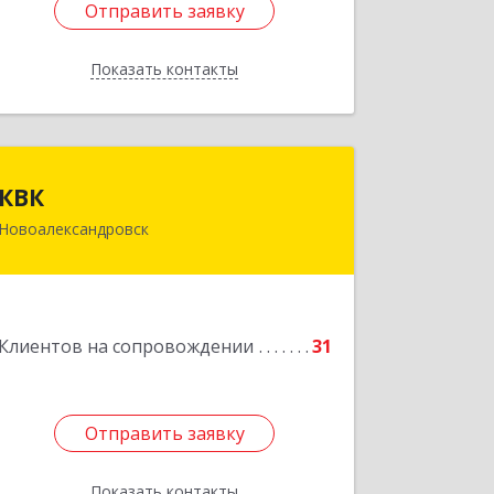
Отправить заявку
Отправить заявку
Показать контакты
Назад
КВК
КВК
Новоалександровск
356000, Ставропольский край,
Новоалександровск г, Маршала
Жукова ул, дом № 50
Подробнее
Клиентов на сопровождении
31
Отправить заявку
Отправить заявку
Показать контакты
Назад