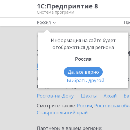
1С:Предприятие 8
Система программ
Россия
Пр
Главная
Сервисы ИТС
1С:Прогнозирование пр
Информация на сайте будет
отображаться для региона
Заказать 1С:Прогноз
Россия
в Пролетарске
Да, все верно
Ознакомьтесь с информационными карт
Выбрать другой
внедрение продукта.
Ростов-на-Дону
Шахты
Аксай
Ба
Смотрите также:
Россия
,
Ростовская обл
Ставропольский край
Партнеры в вашем регионе: