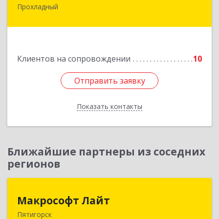
Прохладный
361045, Кабардино-Балкарская Респ,
Прохладный г, Ленина ул, дом № 89, кв.36
Подробнее
Клиентов на сопровождении
10
Отправить заявку
Отправить заявку
Показать контакты
Назад
Ближайшие партнеры из соседних
регионов
Макрософт Лайт
Макрософт Лайт
Пятигорск
357501, Ставропольский край, Пятигорск г,