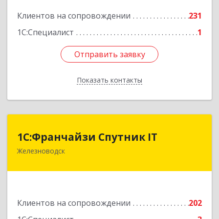
Клиентов на сопровождении
231
Подробнее
1С:Специалист
1
Отправить заявку
Отправить заявку
Показать контакты
Назад
1С:Франчайзи Спутник IT
1С:Франчайзи Спутник IT
Железноводск
357430, Ставропольский край, город-курорт
Железноводск, Иноземцево п, Свободы ул, дом
№ 136
Подробнее
Клиентов на сопровождении
202