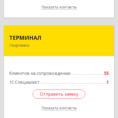
Показать контакты
Назад
ТЕРМИНАЛ
ТЕРМИНАЛ
Георгиевск
357820, Ставропольский край, Георгиевск г,
Калинина ул, дом № 109
Подробнее
Клиентов на сопровождении
55
1С:Специалист
1
Отправить заявку
Отправить заявку
Показать контакты
Назад