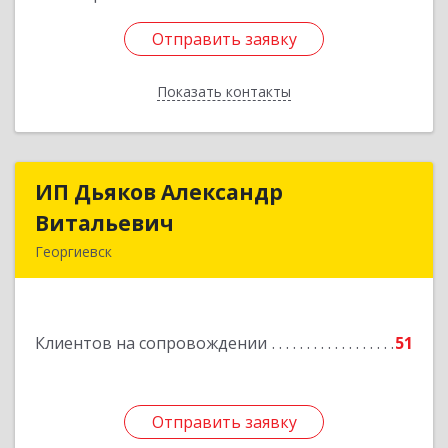
Отправить заявку
Отправить заявку
Показать контакты
Назад
ИП Дьяков Александр
ИП Дьяков Александр
Витальевич
Витальевич
Георгиевск
Подробнее
Клиентов на сопровождении
51
Отправить заявку
Отправить заявку