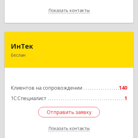
Показать контакты
Назад
ИнТек
ИнТек
Беслан
363000, Северная Осетия - Алания Респ,
Правобережный, Беслан г, Комсомольская ул,
дом № 69
Подробнее
Клиентов на сопровождении
140
1С:Специалист
1
Отправить заявку
Отправить заявку
Показать контакты
Назад