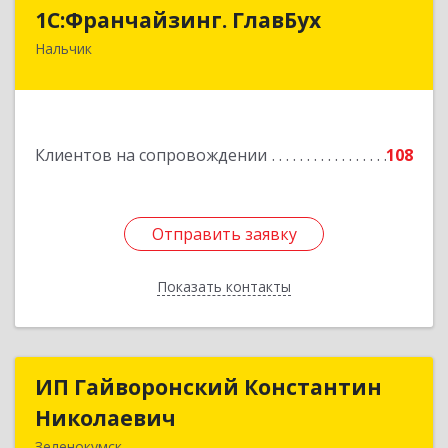
1С:Франчайзинг. ГлавБух
1С:Франчайзинг. ГлавБух
Нальчик
360000, Кабардино-Балкарская Респ, Нальчик г,
Пачева ул, дом № 13, ТОД Европа, этаж 3, оф.2
Подробнее
Клиентов на сопровождении
108
Отправить заявку
Отправить заявку
Показать контакты
Назад
ИП Гайворонский Константин
ИП Гайворонский Константин
Николаевич
Николаевич
Зеленокумск