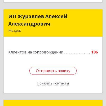
ИП Журавлев Алексей
ИП Журавлев Алексей
Александрович
Александрович
Моздок
363750, Северная Осетия - Алания Респ, Моздок
г, Кирова ул, дом № 41
Клиентов на сопровождении
106
Подробнее
Отправить заявку
Отправить заявку
Показать контакты
Назад