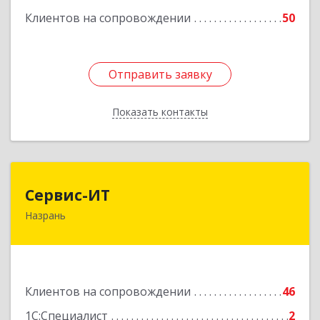
дом № 10
Клиентов на сопровождении
50
Подробнее
Отправить заявку
Отправить заявку
Показать контакты
Назад
Сервис-ИТ
Сервис-ИТ
Назрань
386102, Ингушетия Респ, Назрань г,
Центральный округ тер, Московская ул, дом №
7, этаж 2, офис 1
Подробнее
Клиентов на сопровождении
46
1С:Специалист
2