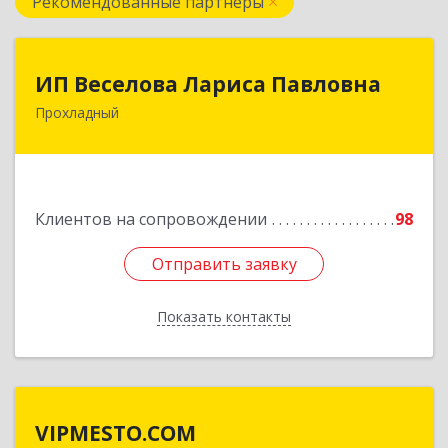
Рекомендованные партнеры
ИП Веселова Лариса Павловна
ИП Веселова Лариса Павловна
Прохладный
361045, Кабардино-Балкарская Респ,
Прохладный г, Добровольская ул, дом № 31
Подробнее
Клиентов на сопровождении
98
Отправить заявку
Отправить заявку
Показать контакты
Назад
VIPMESTO.COM
VIPMESTO.COM