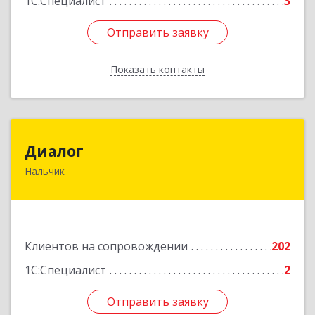
1С:Специалист
3
Отправить заявку
Отправить заявку
Показать контакты
Назад
Диалог
Диалог
Нальчик
360016, Кабардино-Балкарская Респ, Нальчик г,
Калюжного ул, дом № 3, этаж 2
Подробнее
Клиентов на сопровождении
202
1С:Специалист
2
Отправить заявку
Отправить заявку