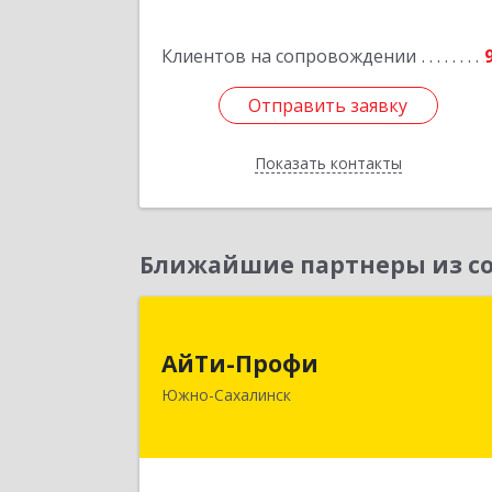
Подробне
Клиентов на сопровождении
Отправить заявку
Отправить заявку
Показать контакты
Назад
Ближайшие партнеры из со
АйТи-Проф
АйТи-Профи
693023, Сахалинская обл, горо
Южно-Сахалинск
Южно-Сахалинск г.о., Южно
Сахалинск г, Емельянова А.О. ул, до
№ 