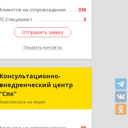
Подробнее
Клиентов на сопровождении
336
1С:Специалист
3
Отправить заявку
Отправить заявку
Показать контакты
Назад
Консультационно-
Консультационно-
внедренческий центр
внедренческий центр
"Спк"
"Спк"
Комсомольск-на-Амуре
681013, Хабаровский край,
Комсомольск-на-Амуре г, Димитрова,
дом № 5, кв.302