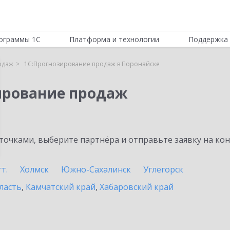
ограммы 1С
Платформа и технологии
Поддержка 
одаж
1С:Прогнозирование продаж в Поронайске
ирование продаж
очками, выберите партнёра и отправьте заявку на ко
т.
Холмск
Южно-Сахалинск
Углегорск
ласть
,
Камчатский край
,
Хабаровский край