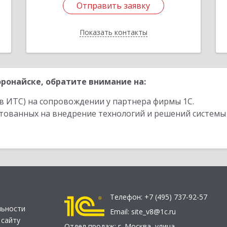
Отправить заявку
Отправить заявку
Показать контакты
Назад
ронайске, обратите внимание на:
в ИТС) на сопровождении у партнера фирмы 1С.
стованных на внедрение технологий и решений системы
Телефон:
+7 (495) 737-92-57
льности
Email:
site_v8@1c.ru
 сайту
Отдел продаж:
г. Москва
,
улица