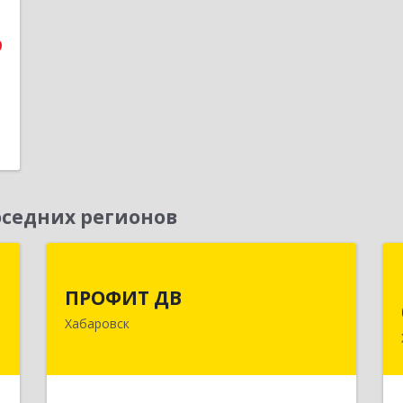
е
9
седних регионов
и
ПРОФИТ ДВ
ПРОФИТ ДВ
д
680000, Хабаровский край, Хабаровск
Хабаровск
-
г, Муравьева-Амурского ул, дом № 25,
м
пом.I
4
Подробнее