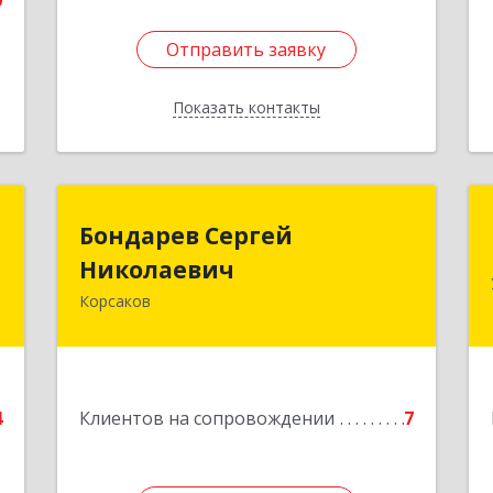
0
Отправить заявку
Отправить заявку
Показать контакты
Назад
н
Бондарев Сергей
Бондарев Сергей
ч
Николаевич
Николаевич
Корсаков
-
Подробнее
,
2
е
4
Клиентов на сопровождении
7