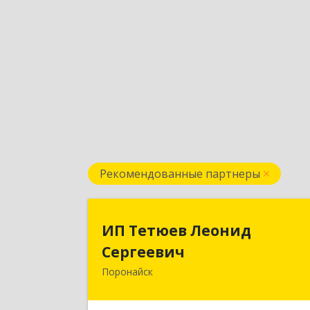
Рекомендованные партнеры
ИП Тетюев Леони
ИП Тетюев Леонид
Сергееви
Сергеевич
Поронайск
694242, Сахалинская обл, Поронайск г
Фрунзе ул, дом № 14, кв.5