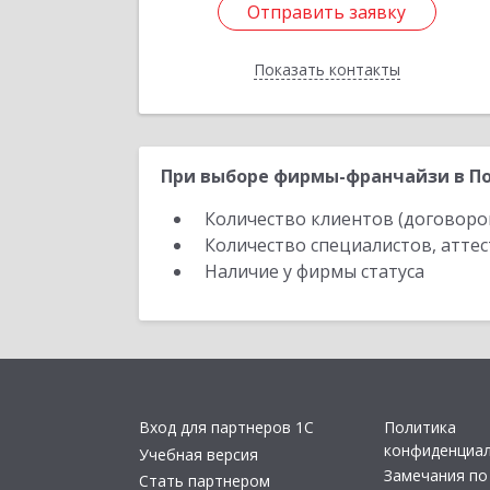
Отправить заявку
Отправить заявку
Показать контакты
Назад
При выборе фирмы-франчайзи в По
Количество клиентов (договоро
Количество специалистов, атте
Наличие у фирмы статуса
Вход для партнеров 1С
Политика
конфиденциа
Учебная версия
Замечания по
Стать партнером