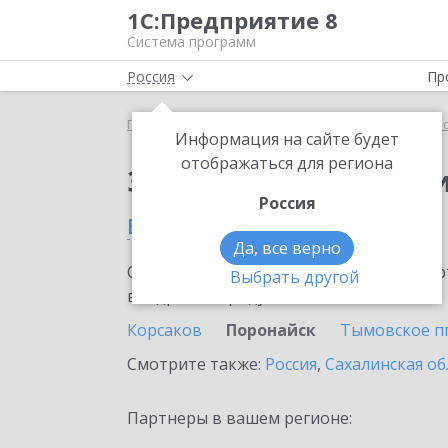
1С:Предприятие 8
Система программ
Россия
Пр
Главная
Сервисы ИТС
1С:Прогнозирование пр
Информация на сайте будет
отображаться для региона
Заказать 1С:Прогноз
Россия
в Поронайске
Да, все верно
Ознакомьтесь с информационными карт
Выбрать другой
внедрение продукта.
Корсаков
Поронайск
Тымовское пг
Смотрите также:
Россия
,
Сахалинская об
Партнеры в вашем регионе: