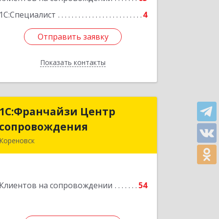
Подробнее
1С:Специалист
4
Отправить заявку
Отправить заявку
Показать контакты
Назад
1С:Франчайзи Центр
1С:Франчайзи Центр
сопровождения
сопровождения
Кореновск
Подробнее
Клиентов на сопровождении
54