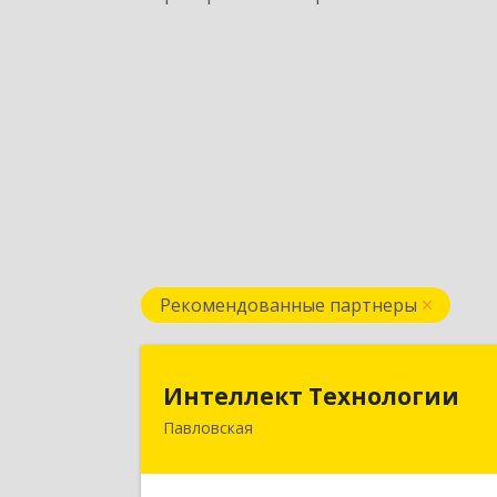
Рекомендованные партнеры
Интеллект Технологи
Интеллект Технологии
Павловская
352040, Краснодарский край
Павловский р-н, Павловская ст-ца
Октябрьская ул, дом № 21