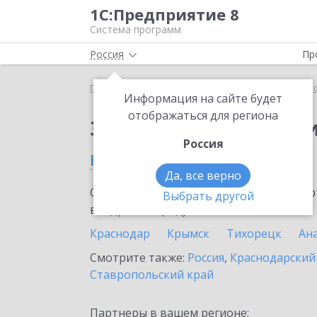
1С:Предприятие 8
Система программ
Россия
Пр
Главная
Сервисы ИТС
1С:Прогнозирование пр
Информация на сайте будет
отображаться для региона
Заказать 1С:Прогноз
Россия
в Павловской
Да, все верно
Ознакомьтесь с информационными карт
Выбрать другой
внедрение продукта.
Краснодар
Крымск
Тихорецк
Ан
Смотрите также:
Россия
,
Краснодарский
Ставропольский край
Партнеры в вашем регионе: