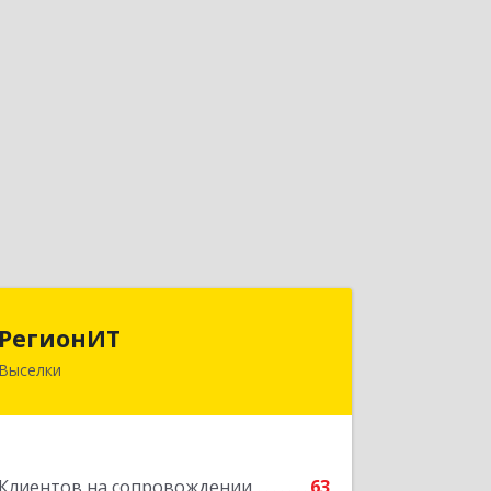
РегионИТ
РегионИТ
Выселки
353103, Краснодарский край, м.р-н
Выселковский, с.п. Выселковское,
Выселки ст-ца, Рябиновая (Дорожник
тер. ДПК) ул, дом № 173/1
Клиентов на сопровождении
63