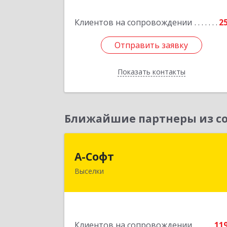
Подробне
Клиентов на сопровождении
2
Отправить заявку
Отправить заявку
Показать контакты
Назад
Ближайшие партнеры из со
А-Соф
А-Софт
Выселки
353100, Краснодарский край
Выселковский район, Выселки ст-ца
Степная ул, дом № 
Подробне
Клиентов на сопровождении
11