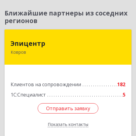
Ближайшие партнеры из соседних
регионов
Эпицентр
Эпицентр
Ковров
601900, Владимирская обл, Ковров г, Барсукова
ул, дом № 17
Подробнее
Клиентов на сопровождении
182
1С:Специалист
5
Отправить заявку
Отправить заявку
Показать контакты
Назад