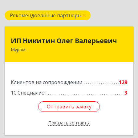
Рекомендованные партнеры
ИП Никитин Олег Валерьевич
ИП Никитин Олег Валерьевич
Муром
602267, Владимирская обл, Муром г,
Коммунистическая ул., дом № 36
Подробнее
Клиентов на сопровождении
129
1С:Специалист
3
Отправить заявку
Отправить заявку
Показать контакты
Назад