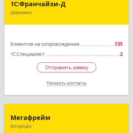
1С:Франчайзи-Д
Дзержинск
606025, Нижегородская обл, Дзержинск г,
Циолковского пр-кт, дом № 15
Подробнее
Клиентов на сопровождении
135
1С:Специалист
2
Отправить заявку
Отправить заявку
Показать контакты
Назад
Мегафрейм
Мегафрейм
Богородск
607600, Нижегородская обл, Богородск г,