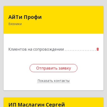
АйТи Профи
АйТи Профи
Вязники
Подробнее
Клиентов на сопровождении
8
Отправить заявку
Отправить заявку
Показать контакты
Назад
ИП Маслагин Сергей
ИП Маслагин Сергей