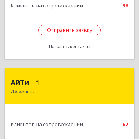
Клиентов на сопровождении
98
Отправить заявку
Отправить заявку
Показать контакты
Назад
АйТи – 1
АйТи – 1
Дзержинск
606015, Нижегородская обл, Дзержинск г,
Ленина пр-кт, дом № 8, кв.20
Подробнее
Клиентов на сопровождении
62