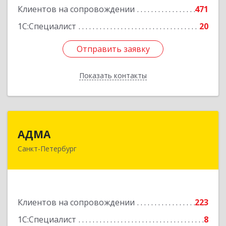
Клиентов на сопровождении
471
Подробнее
1С:Специалист
20
Отправить заявку
Отправить заявку
Показать контакты
Назад
АДМА
АДМА
Санкт-Петербург
197349, Санкт-Петербург г, Уточкина ул, дом №
3, к.3, литера А, пом.2.8/А
Подробнее
Клиентов на сопровождении
223
1С:Специалист
8