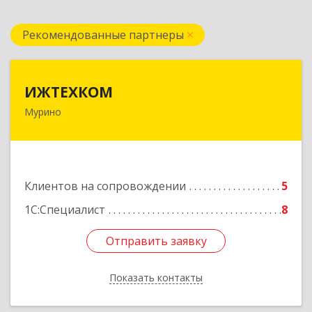
Рекомендованные партнеры
ИЖТЕХКОМ
ИЖТЕХКОМ
Мурино
188677, Ленинградская обл, Всеволожский р-н,
Мурино г, Воронцовский б-р, дом № 17, кв.339
Подробнее
Клиентов на сопровождении
5
1С:Специалист
8
Отправить заявку
Отправить заявку
Показать контакты
Назад