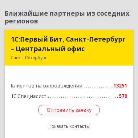
Ближайшие партнеры из соседних
регионов
1С:Первый Бит, Санкт-Петербург
1С:Первый Бит, Санкт-Петербург
– Центральный офис
– Центральный офис
Санкт-Петербург
г.Санкт-Петербург, Невский проспект, 10
Подробнее
Клиентов на сопровождении
13251
1С:Специалист
570
Отправить заявку
Отправить заявку
Показать контакты
Назад