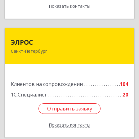
Показать контакты
Назад
ЭЛРОС
ЭЛРОС
Санкт-Петербург
191024, Санкт-Петербург г, Тележная ул, дом №
22, кв.6
Подробнее
Клиентов на сопровождении
104
1С:Специалист
20
Отправить заявку
Отправить заявку
Показать контакты
Назад