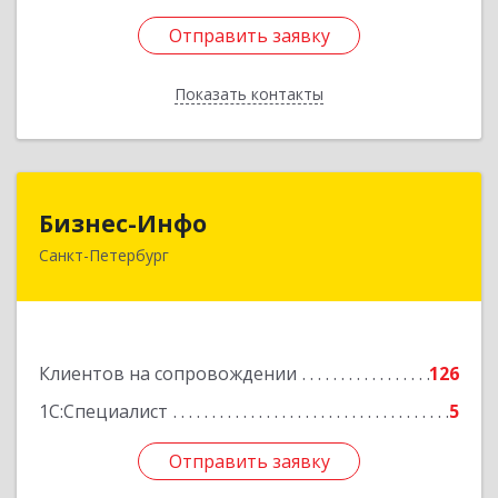
Отправить заявку
Отправить заявку
Показать контакты
Назад
Бизнес-Инфо
Бизнес-Инфо
Санкт-Петербург
191119, Санкт-Петербург г, Константина
Заслонова ул, дом № 7, литера А, пом.17-Н,
часть 3,4,5
Подробнее
Клиентов на сопровождении
126
1С:Специалист
5
Отправить заявку
Отправить заявку