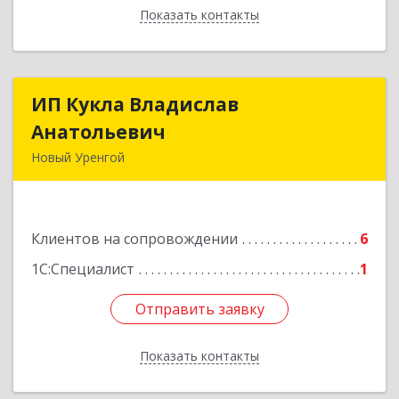
Показать контакты
Назад
ИП Кукла Владислав
ИП Кукла Владислав
Анатольевич
Анатольевич
Новый Уренгой
629306, Ямало-Ненецкий АО, Новый Уренгой г,
Интернациональная ул, дом № 2, кв.57
Клиентов на сопровождении
6
Подробнее
1С:Специалист
1
Отправить заявку
Отправить заявку
Показать контакты
Назад