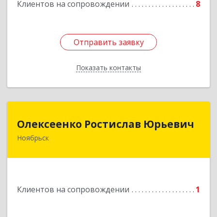
Клиентов на сопровождении
8
Подробнее
Отправить заявку
Отправить заявку
Показать контакты
Назад
Олексеенко Ростислав Юрьевич
Олексеенко Ростислав Юрьевич
Ноябрьск
629804, Ямало-Ненецкий АО, Ноябрьск г,
УТАДС п, дом № 84, кв.2
Подробнее
Клиентов на сопровождении
1