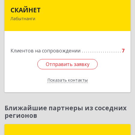
СКАЙНЕТ
СКАЙНЕТ
Лабытнанги
629400, Ямало-Ненецкий АО, Лабытнанги г,
Школьная ул, дом № 20, кв.37
Подробнее
Клиентов на сопровождении
7
Отправить заявку
Отправить заявку
Показать контакты
Назад
Ближайшие партнеры из соседних
регионов
КВАДРУМ