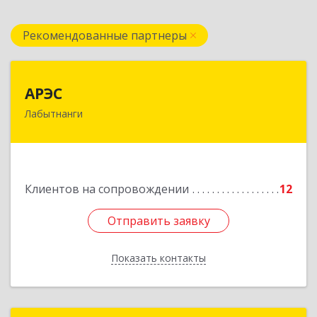
Рекомендованные партнеры
АРЭС
АРЭС
Лабытнанги
629400, Ямало-Ненецкий АО, Лабытнанги г,
Дзержинского ул, дом № 8, кв.62
Подробнее
Клиентов на сопровождении
12
Отправить заявку
Отправить заявку
Показать контакты
Назад