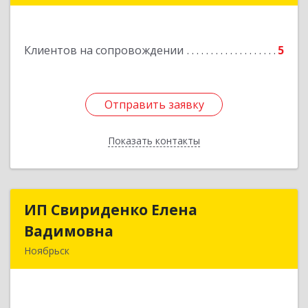
Подробнее
Клиентов на сопровождении
5
Отправить заявку
Отправить заявку
Показать контакты
Назад
ИП Свириденко Елена
ИП Свириденко Елена
Вадимовна
Вадимовна
Ноябрьск
629805, ЯНАО, Тюменская обл., г Ноябрьск,
ул.Магистральная д.65 ,кв.23