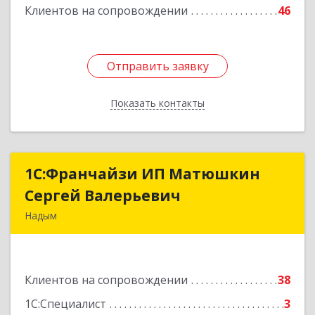
Клиентов на сопровождении
46
Отправить заявку
Отправить заявку
Показать контакты
Назад
1С:Франчайзи ИП Матюшкин
1С:Франчайзи ИП Матюшкин
Сергей Валерьевич
Сергей Валерьевич
Надым
629730, Ямало-Ненецкий АО, Надым г, ул.
Зверева, дом № 47, кв.28
Клиентов на сопровождении
38
Подробнее
1С:Специалист
3