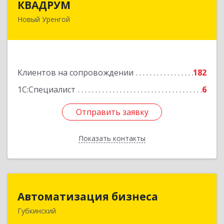
КВАДРУМ
Новый Уренгой
629309, Ямало-Ненецкий АО, Новый Уренгой г,
Северное Кольцо ул, дом № 14
Подробнее
Клиентов на сопровождении
182
1С:Специалист
6
Отправить заявку
Отправить заявку
Показать контакты
Назад
Автоматизация бизнеса
Автоматизация бизнеса
Губкинский
629830, Ямало-Ненецкий АО, Губкинский г,