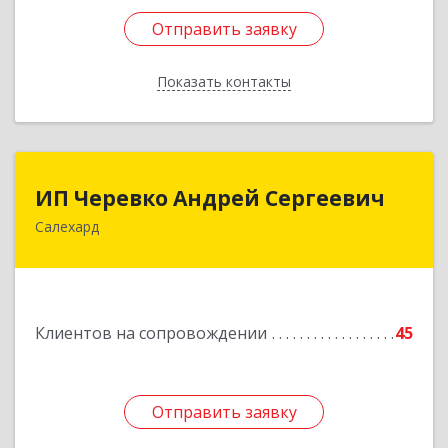
Отправить заявку
Отправить заявку
Показать контакты
Назад
ИП Черевко Андрей Сергеевич
ИП Черевко Андрей Сергеевич
Салехард
629003, Ямало-Ненецкий АО, Салехард г,
Маяковского ул, дом № 44, этаж 2
Подробнее
Клиентов на сопровождении
45
Отправить заявку
Отправить заявку