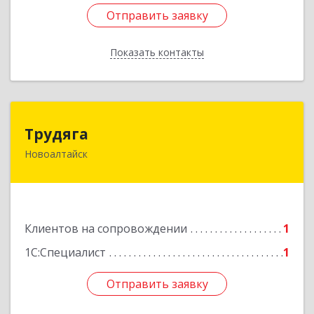
Отправить заявку
Отправить заявку
Показать контакты
Назад
Трудяга
Трудяга
Новоалтайск
658080, Алтайский край, Новоалтайск г,
Прудская ул, дом № 10-21
Подробнее
Клиентов на сопровождении
1
1С:Специалист
1
Отправить заявку
Отправить заявку