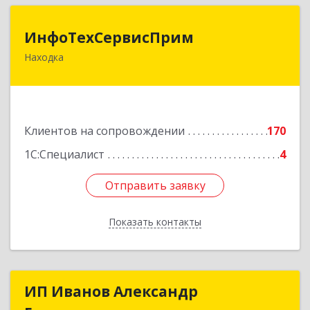
ИнфоТехСервисПрим
ИнфоТехСервисПрим
Находка
692916, Приморский край, Находка г,
Чернышевского ул, дом № 36, оф.305
Подробнее
Клиентов на сопровождении
170
1С:Специалист
4
Отправить заявку
Отправить заявку
Показать контакты
Назад
ИП Иванов Александр
ИП Иванов Александр