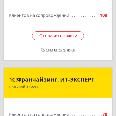
Подробнее
Клиентов на сопровождении
108
Отправить заявку
Отправить заявку
Показать контакты
Назад
1С:Франчайзинг. ИТ-ЭКСПЕРТ
1С:Франчайзинг. ИТ-ЭКСПЕРТ
Большой Камень
692806, Приморский край, Большой Камень г,
Карла Маркса ул, дом № 57, этаж 3
Подробнее
Клиентов на сопровождении
78