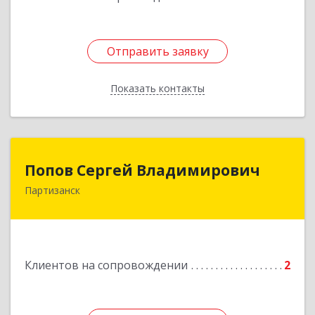
Отправить заявку
Отправить заявку
Показать контакты
Назад
Попов Сергей Владимирович
Попов Сергей Владимирович
Партизанск
692922, Приморский край, г. Находка, ул.
Пограничная, 30-18
Подробнее
Клиентов на сопровождении
2