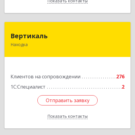
Показать контакты
Назад
Вертикаль
Вертикаль
Находка
692928, Приморский край, Находка г,
Постышева ул, дом № 27
Подробнее
Клиентов на сопровождении
276
1С:Специалист
2
Отправить заявку
Отправить заявку
Показать контакты
Назад