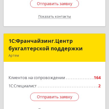
Отправить заявку
Отправить заявку
Показать контакты
Назад
1С:Франчайзинг.Центр
1С:Франчайзинг.Центр
бухгалтерской поддержки
бухгалтерской поддержки
Артем
692760, Приморский край, Артем г, Фрунзе ул,
дом № 54А, каб.21
Клиентов на сопровождении
164
Подробнее
1С:Специалист
2
Отправить заявку
Отправить заявку