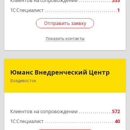
Клиентов на сопровождении
335
1С:Специалист
1
Отправить заявку
Отправить заявку
Показать контакты
Назад
Юманс Внедренческий Центр
Юманс Внедренческий Центр
Владивосток
690014, Приморский край, Владивосток г,
Некрасовская ул, дом № 48а
Подробнее
Клиентов на сопровождении
572
1С:Специалист
40