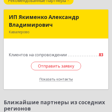
Рекомендованные партнеры
ИП Якименко Александр
ИП Якименко Александр
Владимирович
Владимирович
Кавалерово
692400, Приморский край, Кавалеровский р-н,
Горнореченский пгт, Октябрьская ул, дом № 5
Клиентов на сопровождении
83
Подробнее
Отправить заявку
Отправить заявку
Показать контакты
Назад
Ближайшие партнеры из соседних
регионов