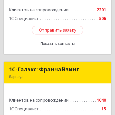
Клиентов на сопровождении
2201
Подробнее
1С:Специалист
506
Отправить заявку
Отправить заявку
Показать контакты
Назад
1С-Галэкс: Франчайзинг
1С-Галэкс: Франчайзинг
Барнаул
656015, Алтайский край, Барнаул г, Деповская
ул, дом № 7, каб.А-105
Клиентов на сопровождении
1040
Подробнее
1С:Специалист
15