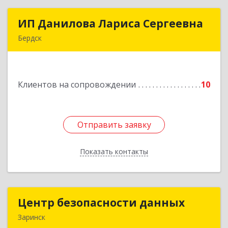
ИП Данилова Лариса Сергеевна
ИП Данилова Лариса Сергеевна
Бердск
633004, Новосибирская обл, Бердск г, Озерная
ул, дом № 42, кв.40
Клиентов на сопровождении
10
Подробнее
Отправить заявку
Отправить заявку
Показать контакты
Назад
Центр безопасности данных
Центр безопасности данных
Заринск
659100, Алтайский край, Заринск г, Таратынова