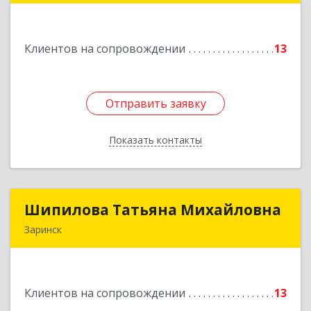
ул, дом № 11, кв.9
Клиентов на сопровождении
13
Подробнее
Отправить заявку
Отправить заявку
Показать контакты
Назад
Шипилова Татьяна Михайловна
Шипилова Татьяна Михайловна
Заринск
Подробнее
Клиентов на сопровождении
13