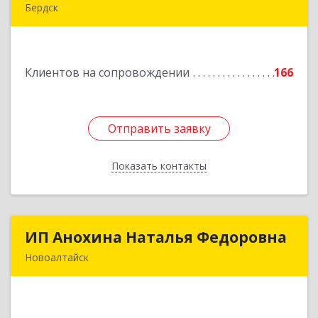
Бердск
633004, Новосибирская обл, Бердск г,
Химзаводская ул, дом № 9/4
Клиентов на сопровождении
166
Подробнее
Отправить заявку
Отправить заявку
Показать контакты
Назад
ИП Анохина Наталья Федоровна
ИП Анохина Наталья Федоровна
Новоалтайск
658041, Алтайский край, Новоалтайск г,
Белоярская ул, дом № 132