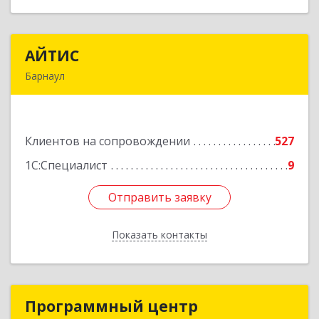
АЙТИС
АЙТИС
Барнаул
656067, Алтайский край, Барнаул г, Взлетная ул,
дом № 65
Клиентов на сопровождении
527
Подробнее
1С:Специалист
9
Отправить заявку
Отправить заявку
Показать контакты
Назад
Программный центр
Программный центр