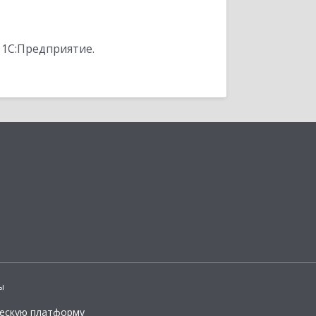
 1С:Предприятие.
ы
ческую платформу