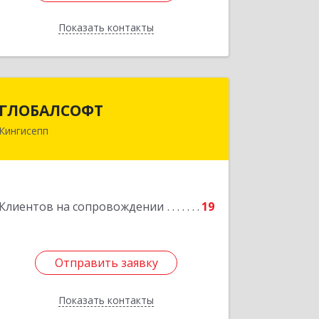
Показать контакты
Назад
ГЛОБАЛСОФТ
ГЛОБАЛСОФТ
Кингисепп
188485, Ленинградская обл,
Кингисеппский р-н, Кингисепп г,
Красногвардейская ул, дом № 6/13
Подробнее
Клиентов на сопровождении
19
Отправить заявку
Отправить заявку
Показать контакты
Назад