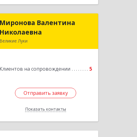
Миронова Валентина
Миронова Валентина
Николаевна
Николаевна
Великие Луки
Подробнее
Клиентов на сопровождении
5
Отправить заявку
Отправить заявку
Показать контакты
Назад