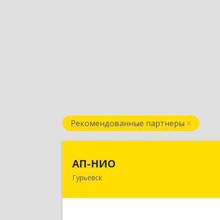
Рекомендованные партнеры
АП-НИ
АП-НИО
Гурьевск
238300 Калининградская обл
Гурьевск г, Советская ул, дом № 22
кв. № 2