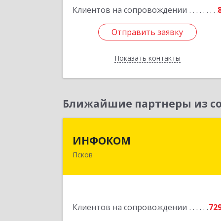
Подробне
Клиентов на сопровождении
Отправить заявку
Отправить заявку
Показать контакты
Назад
Ближайшие партнеры из со
ИНФОКО
ИНФОКОМ
Псков
180000, Псковская обл, Псков г
Советская ул, дом № 42
Подробне
Клиентов на сопровождении
72