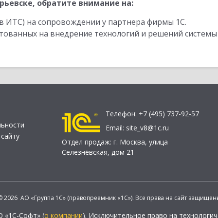
рьевске, обратите внимание на:
в ИТС) на сопровождении у партнера фирмы 1С.
стованных на внедрение технологий и решений системы
Телефон:
+7 (495) 737-92-57
льности
Email:
site_v8@1c.ru
 сайту
Отдел продаж:
г. Москва
,
улица
Селезнёвская, дом 21
© 2026 АО «Группа 1С» (правопреемник «1С»). Все права на сайт защищен
О «1С-Софт» (
о компании
). Исключительное право на технологи