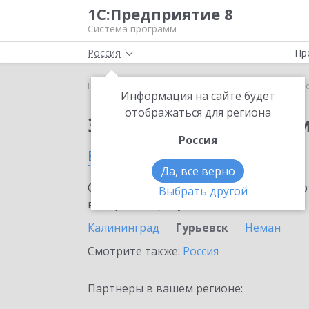
1С:Предприятие 8
Система программ
Россия
Пр
Главная
Сервисы ИТС
1С:Прогнозирование пр
Информация на сайте будет
отображаться для региона
Заказать 1С:Прогноз
Россия
в Гурьевске
Да, все верно
Ознакомьтесь с информационными карт
Выбрать другой
внедрение продукта.
Калининград
Гурьевск
Неман
Смотрите также:
Россия
Партнеры в вашем регионе: