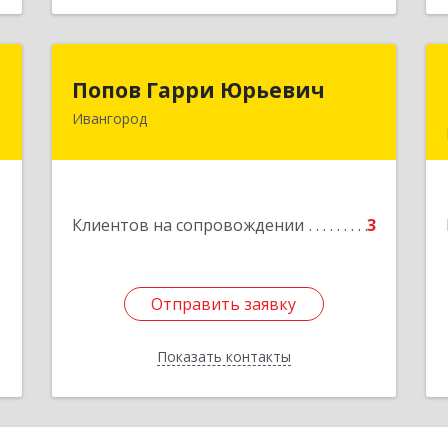
й
Попов Гарри Юрьевич
Попов Гарри Юрьевич
ч
Ивангород
Подробнее
н
0
1
Клиентов на сопровождении
3
е
Отправить заявку
Отправить заявку
Показать контакты
Назад