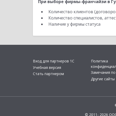
При выборе фирмы-франчайзи в Гу
Количество клиентов (договоро
Количество специалистов, атте
Наличие у фирмы статуса
Вход для партнеров 1С
Политика
конфиденциа
Учебная версия
Замечания по
Стать партнером
Другие сайты
© 2011- 2026 ОО