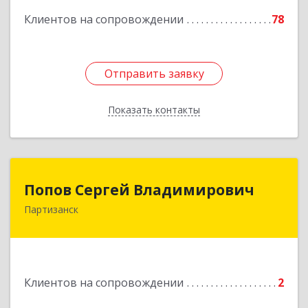
Клиентов на сопровождении
78
Отправить заявку
Отправить заявку
Показать контакты
Назад
Попов Сергей Владимирович
Попов Сергей Владимирович
Партизанск
692922, Приморский край, г. Находка, ул.
Пограничная, 30-18
Подробнее
Клиентов на сопровождении
2