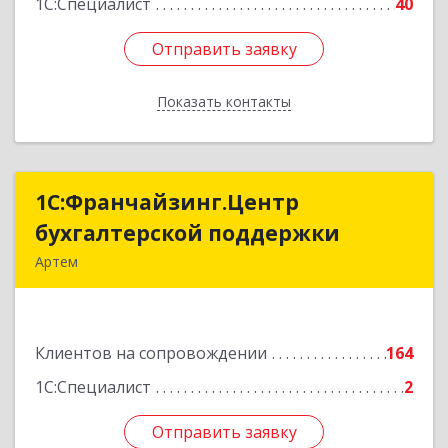
1С:Специалист
40
Отправить заявку
Отправить заявку
Показать контакты
Назад
1С:Франчайзинг.Центр
1С:Франчайзинг.Центр
бухгалтерской поддержки
бухгалтерской поддержки
Артем
692760, Приморский край, Артем г, Фрунзе ул,
дом № 54А, каб.21
Клиентов на сопровождении
164
Подробнее
1С:Специалист
2
Отправить заявку
Отправить заявку