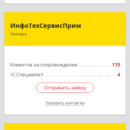
ИнфоТехСервисПрим
ИнфоТехСервисПрим
Находка
692916, Приморский край, Находка г,
Чернышевского ул, дом № 36, оф.305
Подробнее
Клиентов на сопровождении
170
1С:Специалист
4
Отправить заявку
Отправить заявку
Показать контакты
Назад