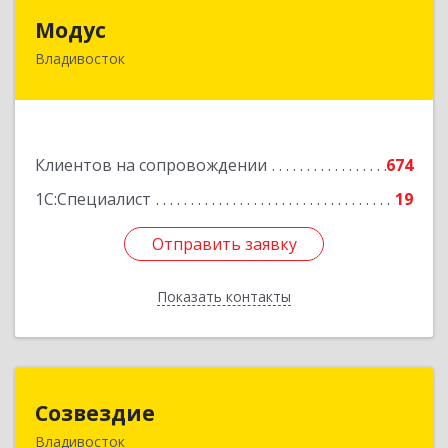
Модус
Модус
Владивосток
690091, Приморский край, Владивосток г, ул.
Фадеева, д. 10
Подробнее
Клиентов на сопровождении
674
1С:Специалист
19
Отправить заявку
Отправить заявку
Показать контакты
Назад
Созвездие
Созвездие
Владивосток
690069, Приморский край, Владивосток г,