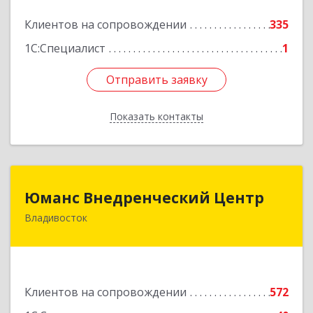
Подробнее
Клиентов на сопровождении
335
1С:Специалист
1
Отправить заявку
Отправить заявку
Показать контакты
Назад
Юманс Внедренческий Центр
Юманс Внедренческий Центр
Владивосток
690014, Приморский край, Владивосток г,
Некрасовская ул, дом № 48а
Подробнее
Клиентов на сопровождении
572