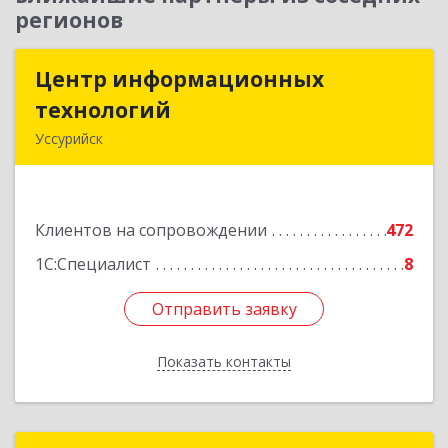
регионов
Центр информационных
Центр информационных
технологий
технологий
Уссурийск
692512, Приморский край, Уссурийск г,
Пушкина ул, дом № 1, пом.2
Клиентов на сопровождении
472
Подробнее
1С:Специалист
8
Отправить заявку
Отправить заявку
Показать контакты
Назад