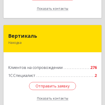
Показать контакты
Назад
Вертикаль
Вертикаль
Находка
692928, Приморский край, Находка г,
Постышева ул, дом № 27
Подробнее
Клиентов на сопровождении
276
1С:Специалист
2
Отправить заявку
Отправить заявку
Показать контакты
Назад