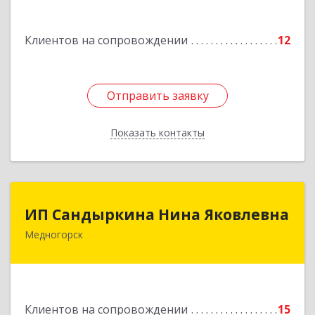
Подробнее
Клиентов на сопровождении
12
Отправить заявку
Отправить заявку
Показать контакты
Назад
ИП Сандыркина Нина Яковлевна
ИП Сандыркина Нина Яковлевна
Медногорск
462270, Оренбургская обл, Медногорск г,
Металлургов ул, дом № 19, кв.22
Подробнее
Клиентов на сопровождении
15