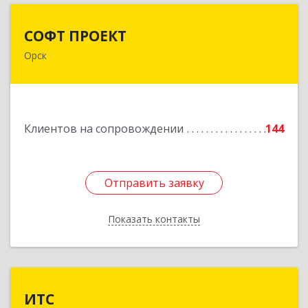
СОФТ ПРОЕКТ
СОФТ ПРОЕКТ
Орск
462430, Оренбургская обл, Орск г,
Добровольского ул, дом № 23, кв.11
Подробнее
Клиентов на сопровождении
144
Отправить заявку
Отправить заявку
Показать контакты
Назад
ИТС
ИТС