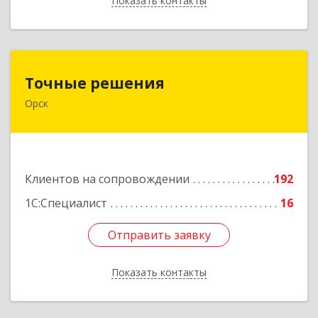
Показать контакты
Назад
Точные решения
Точные решения
Орск
462403, Оренбургская обл, Орск г,
Краматорская ул, дом № 2Б, пом.3, этаж 1, офис
2
Подробнее
Клиентов на сопровождении
192
1С:Специалист
16
Отправить заявку
Отправить заявку
Показать контакты
Назад