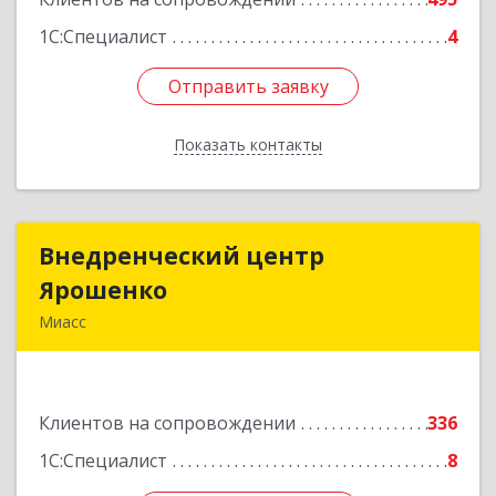
1С:Специалист
4
Отправить заявку
Отправить заявку
Показать контакты
Назад
Внедренческий центр
Внедренческий центр
Ярошенко
Ярошенко
Миасс
456300, Челябинская обл, Миасс г, Романенко
ул, дом № 97
Клиентов на сопровождении
336
Подробнее
1С:Специалист
8