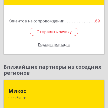
область, г. Житикара, 6 мкр., дом 10, кв. 2
Подробнее
Клиентов на сопровождении
69
Отправить заявку
Отправить заявку
Показать контакты
Назад
Ближайшие партнеры из соседних
регионов
Микос
Микос
Челябинск
454126, Челябинская обл, Челябинск г,
Энтузиастов ул, дом № 28, корпус А, этаж 1