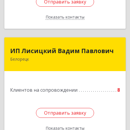
Отправить заявку
Отправить заявку
Показать контакты
Назад
ИП Лисицкий Вадим Павлович
ИП Лисицкий Вадим Павлович
Белорецк
453501, Башкортостан Респ, Белорецк г,
Кооперативная ул, дом № 4, корпус А, кв.32
Подробнее
Клиентов на сопровождении
8
Отправить заявку
Отправить заявку
Показать контакты
Назад