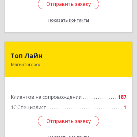
Отправить заявку
Отправить заявку
Показать контакты
Назад
Топ Лайн
Топ Лайн
Магнитогорск
454000, Челябинская обл, Магнитогорск г,
Галиуллина ул, дом № 11, А, кв.1
Подробнее
Клиентов на сопровождении
187
1С:Специалист
1
Отправить заявку
Отправить заявку