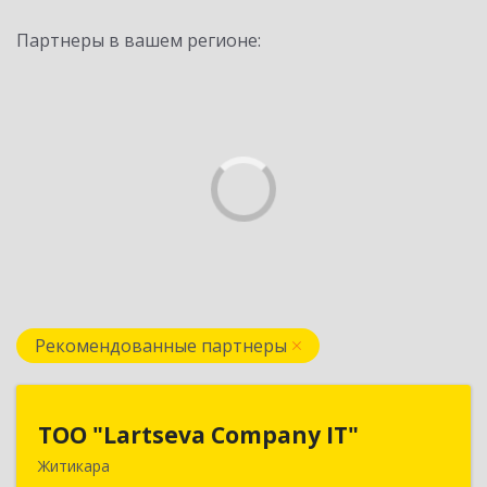
Партнеры в вашем регионе:
Рекомендованные партнеры
ТОО "Lartseva Company IT"
ТОО "Lartseva Company IT"
Житикара
110700, Республика Казахстан, Костанайская