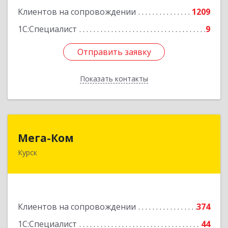
Клиентов на сопровождении
1209
1С:Специалист
9
Отправить заявку
Отправить заявку
Показать контакты
Назад
Мега-Ком
Мега-Ком
Курск
305001, Курская обл, Курск г, Красной Армии ул,
дом № 23 А
Подробнее
Клиентов на сопровождении
374
1С:Специалист
44