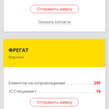
Отправить заявку
Отправить заявку
Показать контакты
Назад
ФРЕГАТ
ФРЕГАТ
Воронеж
394006, Воронежская обл, Воронеж г,
Бахметьева ул, дом № 2Б, пом.I, офис 220
Подробнее
Клиентов на сопровождении
295
1С:Специалист
16
Отправить заявку
Отправить заявку