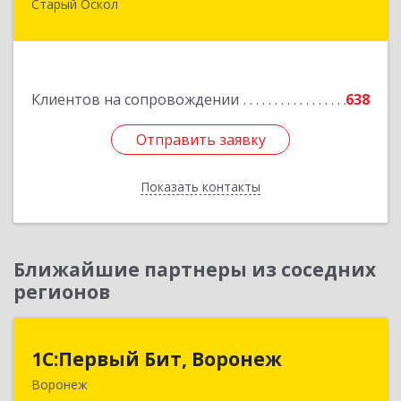
Старый Оскол
309516, Белгородская обл, Старый Оскол г,
Лесной мкр, дом № 3, оф.103
Подробнее
Клиентов на сопровождении
638
Отправить заявку
Отправить заявку
Показать контакты
Назад
Ближайшие партнеры из соседних
регионов
1С:Первый Бит, Воронеж
1С:Первый Бит, Воронеж
Воронеж
394006, Воронежская обл, Воронеж г, 20-летия