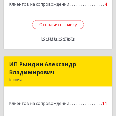
Клиентов на сопровождении
4
Отправить заявку
Отправить заявку
Показать контакты
Назад
ИП Рындин Александр
ИП Рындин Александр
Владимирович
Владимирович
Короча
309 201, Белгородская обл, Корочанский р-н,
Дальняя Игуменка с, Кураковка ул, дом № 76
Клиентов на сопровождении
11
Подробнее