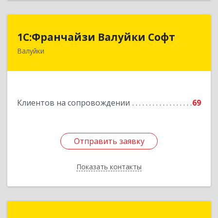
1С:Франчайзи Валуйки Софт
1С:Франчайзи Валуйки Софт
Валуйки
309996, Белгородская обл, Валуйки г, Горького,
дом № 21, кв.21
Подробнее
Клиентов на сопровождении
69
Отправить заявку
Отправить заявку
Показать контакты
Назад
РилСофт