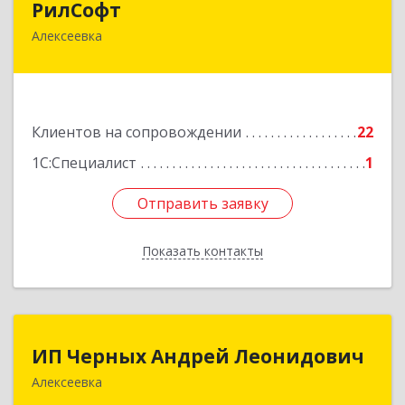
РилСофт
Алексеевка
309850, Белгородская обл, Алексеевский р-н,
Алексеевка г, 1-й Мостовой пер, дом № 5А
Подробнее
Клиентов на сопровождении
22
1С:Специалист
1
Отправить заявку
Отправить заявку
Показать контакты
Назад
ИП Черных Андрей Леонидович
ИП Черных Андрей Леонидович
Алексеевка
309850, Белгородская обл, Алексеевский р-н,