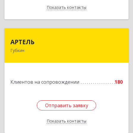
Показать контакты
Назад
АРТЕЛЬ
АРТЕЛЬ
Губкин
309181, Белгородская обл, Губкинский р-н,
Губкин г, Мира ул, дом № 20, оф.506
Подробнее
Клиентов на сопровождении
180
Отправить заявку
Отправить заявку
Показать контакты
Назад