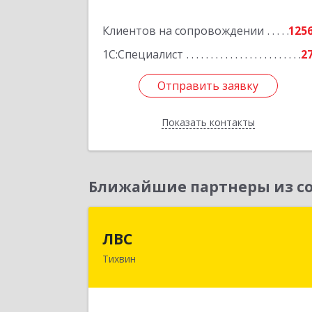
Подробне
Клиентов на сопровождении
125
1С:Специалист
2
Отправить заявку
Отправить заявку
Показать контакты
Назад
Ближайшие партнеры из со
ЛВ
ЛВС
Тихвин
187553, Ленинградская обл
Тихвинский р-н, Тихвин г, Ярослав
Иванова ул, дом № 1, пом.58