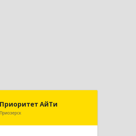
Приоритет АйТи
Приоритет АйТи
Приозерск
188760, Ленинградская обл,
Приозерский р-н, Приозерск г,
Калинина ул, дом № 39, этаж 2, ком. 31