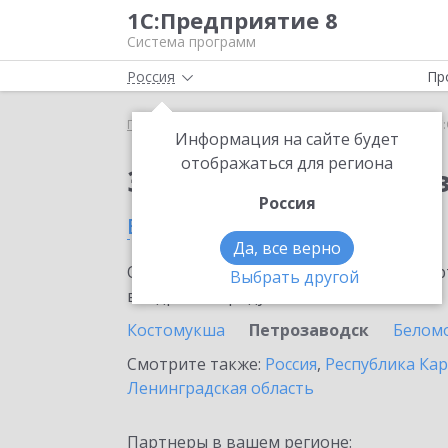
1С:Предприятие 8
Система программ
Россия
Пр
Главная
Сервисы ИТС
1С:Онлайн-заказы
1С:
Информация на сайте будет
отображаться для региона
Заказать 1С:Онлайн-
Россия
в Петрозаводске
Да, все верно
Ознакомьтесь с информационными карт
Выбрать другой
внедрение продукта.
Костомукша
Петрозаводск
Белом
Смотрите также:
Россия
,
Республика Ка
Ленинградская область
Партнеры в вашем регионе: