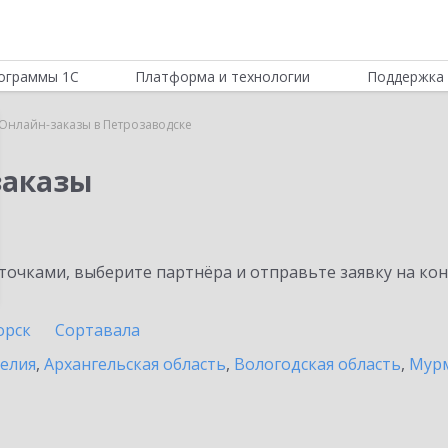
ограммы 1С
Платформа и технологии
Поддержка 
Онлайн-заказы в Петрозаводске
заказы
очками, выберите партнёра и отправьте заявку на ко
орск
Сортавала
релия
,
Архангельская область
,
Вологодская область
,
Мурм