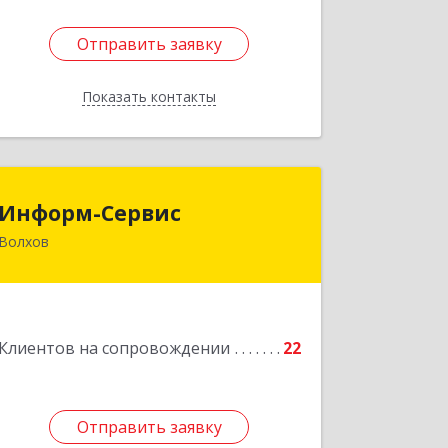
Отправить заявку
Отправить заявку
Показать контакты
Назад
Информ-Сервис
Информ-Сервис
Волхов
187400, Ленинградская обл, Волхов г,
Волховский пр-кт, дом № 7
Подробнее
Клиентов на сопровождении
22
Отправить заявку
Отправить заявку