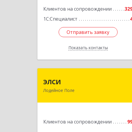
Подробне
Клиентов на сопровождении
32
1С:Специалист
Отправить заявку
Отправить заявку
Показать контакты
Назад
ЭЛС
ЭЛСИ
Лодейное Поле
187700, Ленинградская обл, Лодейно
Поле г, Коммунаров ул, дом № 
Подробне
Клиентов на сопровождении
9