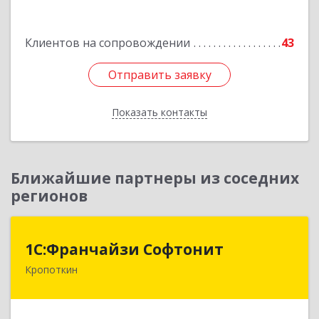
Подробнее
Клиентов на сопровождении
43
Отправить заявку
Отправить заявку
Показать контакты
Назад
Ближайшие партнеры из соседних
регионов
1С:Франчайзи Софтонит
1С:Франчайзи Софтонит
Кропоткин
352380, Краснодарский край, Кавказский р-н,
Кропоткин г, Коммунальный пер, дом № 8