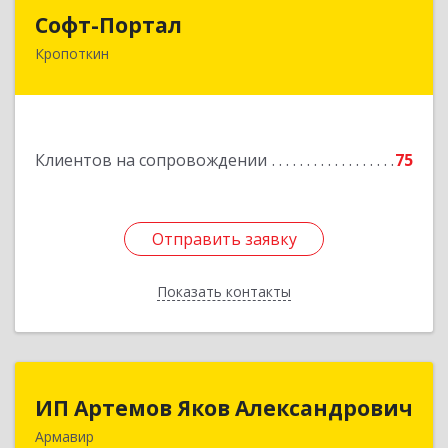
Софт-Портал
Софт-Портал
Кропоткин
352395, Краснодарский край, Кавказский р-н,
Кропоткин г, Лесной пер, дом № 15, кв.61
Подробнее
Клиентов на сопровождении
75
Отправить заявку
Отправить заявку
Показать контакты
Назад
ИП Артемов Яков Александрович
ИП Артемов Яков Александрович
Армавир