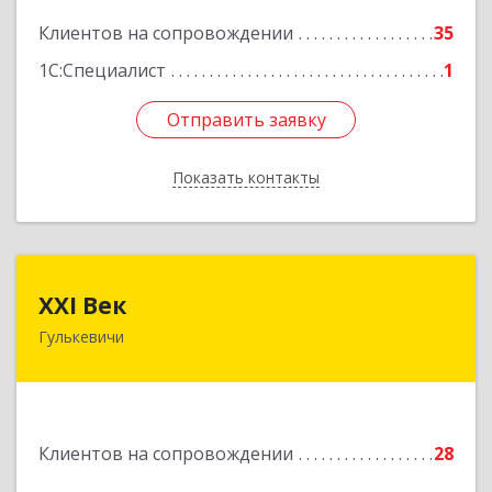
Подробнее
Клиентов на сопровождении
35
1С:Специалист
1
Отправить заявку
Отправить заявку
Показать контакты
Назад
XXI Век
XXI Век
Гулькевичи
352180, Краснодарский край, Отрадо-
Кубанское с, Северная ул, дом № 11
Подробнее
Клиентов на сопровождении
28