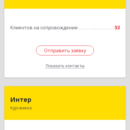
Подробнее
Клиентов на сопровождении
53
Отправить заявку
Отправить заявку
Показать контакты
Назад
Интер
Интер
Курганинск
352430, Краснодарский край, Курганинск г,
Матросова ул, дом № 151