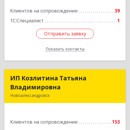
Подробнее
Клиентов на сопровождении
39
1С:Специалист
1
Отправить заявку
Отправить заявку
Показать контакты
Назад
ИП Козлитина Татьяна
ИП Козлитина Татьяна
Владимировна
Владимировна
Новоалександровск
356000, Ставропольский край,
Новоалександровск г, Гайдара пер, дом № 25
Клиентов на сопровождении
153
Подробнее