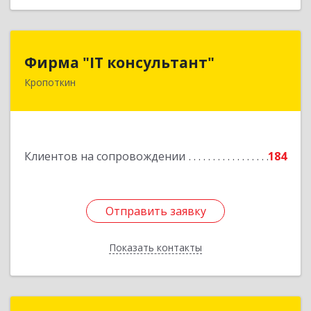
Фирма "IT консультант"
Фирма "IT консультант"
Кропоткин
352389, Краснодарский край, Кавказский р-н,
Кропоткин г, Пушкина ул, дом № 294, оф.2,3
Подробнее
Клиентов на сопровождении
184
Отправить заявку
Отправить заявку
Показать контакты
Назад