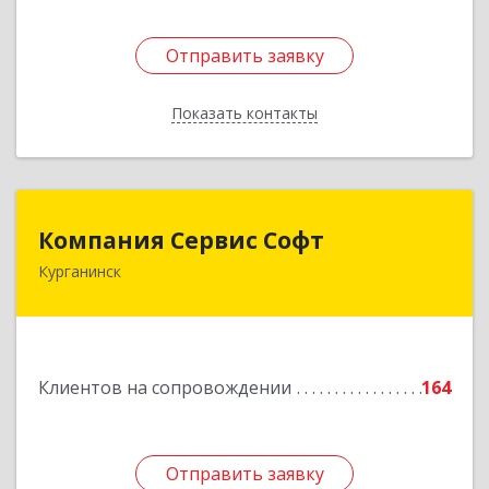
Отправить заявку
Отправить заявку
Показать контакты
Назад
Компания Сервис Софт
Компания Сервис Софт
Курганинск
352430, Краснодарский край, Курганинск г,
Розы Люксембург ул, дом № 333
Подробнее
Клиентов на сопровождении
164
Отправить заявку
Отправить заявку