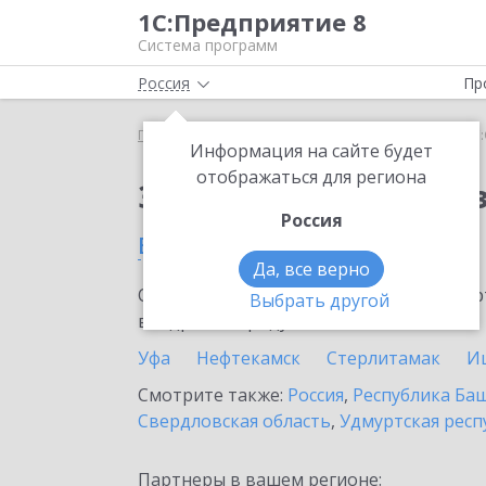
1С:Предприятие 8
Система программ
Россия
Пр
Главная
Сервисы ИТС
1С:Онлайн-заказы
1С:
Информация на сайте будет
отображаться для региона
Заказать 1С:Онлайн-
Россия
в Кумертау
Да, все верно
Ознакомьтесь с информационными карт
Выбрать другой
внедрение продукта.
Уфа
Нефтекамск
Стерлитамак
И
Смотрите также:
Россия
,
Республика Ба
Свердловская область
,
Удмуртская респ
Партнеры в вашем регионе: