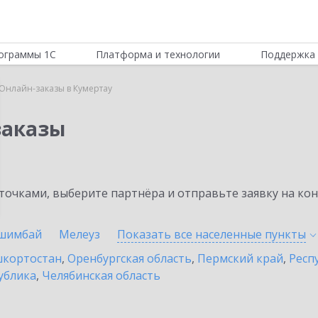
ограммы 1С
Платформа и технологии
Поддержка 
Онлайн-заказы в Кумертау
заказы
очками, выберите партнёра и отправьте заявку на ко
шимбай
Мелеуз
Показать все населенные
пункты
шкортостан
,
Оренбургская область
,
Пермский край
,
Респ
ублика
,
Челябинская область