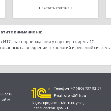
Показать контакты
Назад
атите внимание на:
в ИТС) на сопровождении у партнера фирмы 1С.
стованных на внедрение технологий и решений системы
Телефон:
+7 (495) 737-92-57
льности
Email:
site_v8@1c.ru
 сайту
Отдел продаж:
г. Москва
,
улица
Селезнёвская, дом 21