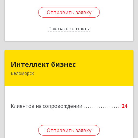
Отправить заявку
Отправить заявку
Показать контакты
Назад
Интеллект бизнес
Интеллект бизнес
Беломорск
г. Беломорск, Портовое шоссе, д.1
Подробнее
Клиентов на сопровождении
24
Отправить заявку
Отправить заявку