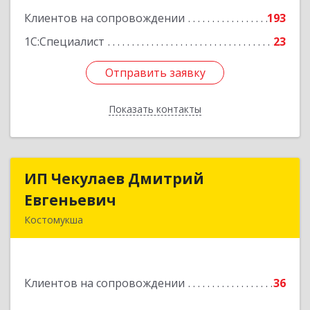
Клиентов на сопровождении
193
1С:Специалист
23
Отправить заявку
Отправить заявку
Показать контакты
Назад
ИП Чекулаев Дмитрий
ИП Чекулаев Дмитрий
Евгеньевич
Евгеньевич
Костомукша
Подробнее
Клиентов на сопровождении
36