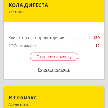
КОЛА ДИГЕСТА
КОЛА ДИГЕСТА
Апатиты
184209, Мурманская обл, Апатиты г,
Космонавтов ул, дом № 17
Подробнее
Клиентов на сопровождении
180
1С:Специалист
12
Отправить заявку
Отправить заявку
Показать контакты
Назад
ИТ Сомэкс
ИТ Сомэкс
Архангельск
163001, Архангельская обл, Архангельск г,