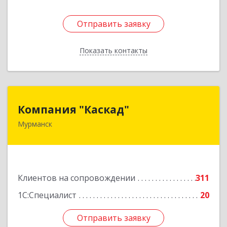
Отправить заявку
Отправить заявку
Показать контакты
Назад
Компания "Каскад"
Компания "Каскад"
Мурманск
183038, Мурманская обл, Мурманск г, Бабикова
проезд, дом № 12, кв.59
Подробнее
Клиентов на сопровождении
311
1С:Специалист
20
Отправить заявку
Отправить заявку