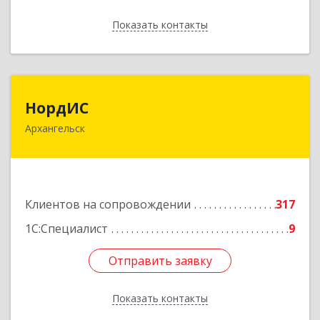
Показать контакты
Назад
НордИС
НордИС
Архангельск
163071, Архангельская обл, Архангельск г,
Гайдара ул, дом № 55, оф.18
Подробнее
Клиентов на сопровождении
317
1С:Специалист
9
Отправить заявку
Отправить заявку
Показать контакты
Назад