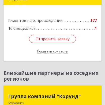
184046, Мурманская обл, Кандалакша г,
Наймушина ул, дом № 16, кв.37
Клиентов на сопровождении
177
Подробнее
1С:Специалист
1
Отправить заявку
Отправить заявку
Показать контакты
Назад
Ближайшие партнеры из соседних
регионов
Группа компаний "Корунд"
Группа компаний "Корунд"
Мурманск
183025, Мурманская обл, Мурманск г, Тарана