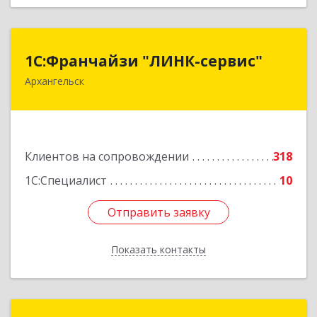
1С:Франчайзи "ЛИНК-сервис"
1С:Франчайзи "ЛИНК-сервис"
Архангельск
163000, Архангельская обл, Архангельск г,
Ленина пл., дом № 4, оф.1810 (18 этаж)
Подробнее
Клиентов на сопровождении
318
1С:Специалист
10
Отправить заявку
Отправить заявку
Показать контакты
Назад