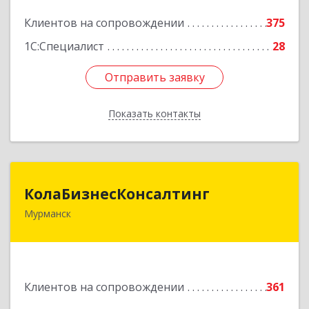
Подробнее
Клиентов на сопровождении
375
1С:Специалист
28
Отправить заявку
Отправить заявку
Показать контакты
Назад
КолаБизнесКонсалтинг
КолаБизнесКонсалтинг
Мурманск
183074, Мурманская обл, Мурманск г,
Полярный Круг ул, дом № 3
Подробнее
Клиентов на сопровождении
361