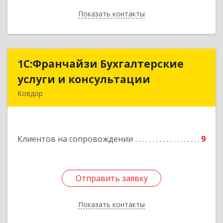
Показать контакты
Назад
1С:Франчайзи Бухгалтерские
1С:Франчайзи Бухгалтерские
услуги и консультации
услуги и консультации
Ковдор
Подробнее
Клиентов на сопровождении
9
Отправить заявку
Отправить заявку
Показать контакты
Назад