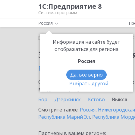
1С:Предприятие 8
Система программ
Россия
Пр
Главная
Сервисы ИТС
1С-Облачная касса
1С
Информация на сайте будет
отображаться для региона
Заказать 1С-Облачная
Россия
в Выксе
Да, все верно
Ознакомьтесь с информационными карт
Выбрать другой
внедрение продукта.
Бор
Дзержинск
Кстово
Выкса
Смотрите также:
Россия
,
Нижегородская
Республика Марий Эл
,
Республика Морд
Партнеры в вашем регионе: