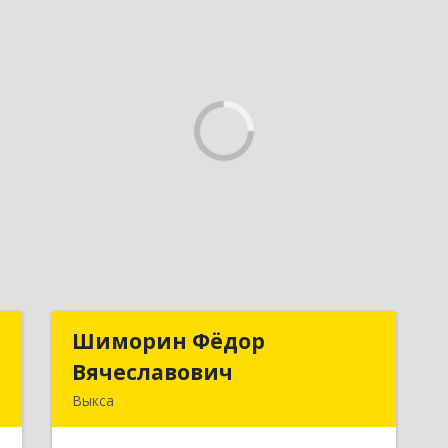
й
Шиморин Фёдор
Шиморин Фёдор
ч
Вячеславович
Вячеславович
Выкса
,
Подробнее
1