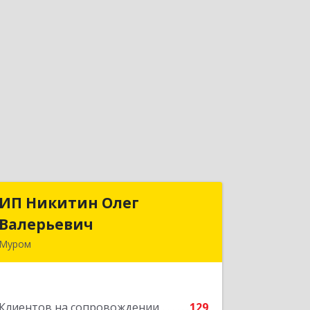
ИП Никитин Олег
ИП Никитин Олег
Валерьевич
Валерьевич
Муром
602267, Владимирская обл, Муром г,
Коммунистическая ул., дом № 36
Клиентов на сопровождении
129
Подробнее