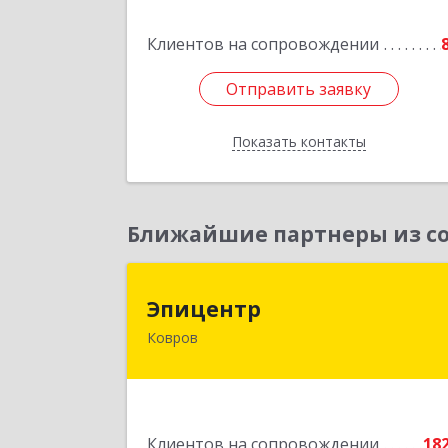
Клиентов на сопровождении
Подробне
Отправить заявку
Отправить заявку
Показать контакты
Назад
Ближайшие партнеры из со
Эпицент
Эпицентр
Ковров
601900, Владимирская обл, Ковров г
Барсукова ул, дом № 1
Подробне
Клиентов на сопровождении
18