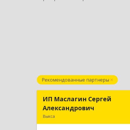
Рекомендованные партнеры
ИП Маслагин Сергей
ИП Маслагин Серге
Александрович
Александрови
Выкса
607060, Нижегородская обл, , Выкса г
Красная пл., 16/6