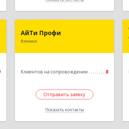
г
АйТи Профи
АйТи Профи
Вязники
,
Подробнее
1
е
9
Клиентов на сопровождении
8
Отправить заявку
Отправить заявку
Показать контакты
Назад