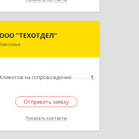
Назад
ООО "ТЕХОТДЕЛ"
ООО "ТЕХОТДЕЛ"
Заволжье
Подробнее
Клиентов на сопровождении
1
Отправить заявку
Отправить заявку
Показать контакты
Назад