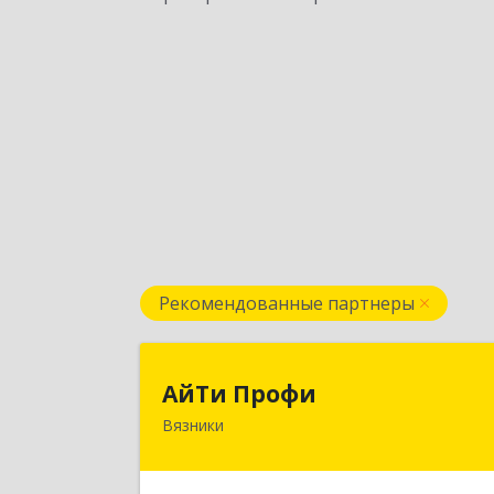
Рекомендованные партнеры
АйТи Проф
АйТи Профи
Вязники
Подробне