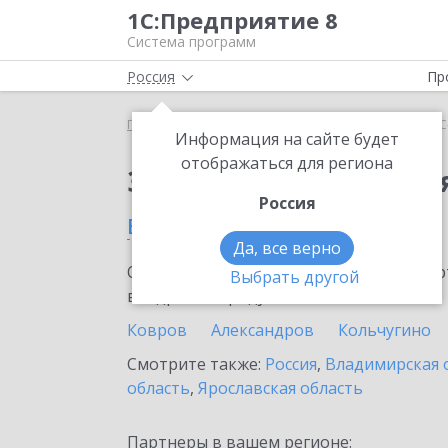
1С:Предприятие 8
Система программ
Россия
Пр
Главная
Сервисы ИТС
1С-Облачная касса
1С
Информация на сайте будет
отображаться для региона
Заказать 1С-Облачная
Россия
в Вязниках
Да, все верно
Ознакомьтесь с информационными карт
Выбрать другой
внедрение продукта.
Ковров
Александров
Кольчугино
Смотрите также:
Россия
,
Владимирская 
область
,
Ярославская область
Партнеры в вашем регионе: