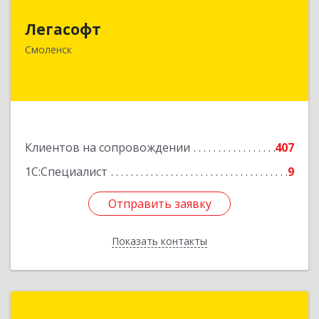
Легасофт
214018, Смоленская обл, Смоленск г, Ново-
Рославльская ул, дом № 13
Смоленск
Подробнее
Клиентов на сопровождении
407
1С:Специалист
9
Отправить заявку
Отправить заявку
Показать контакты
Назад
Автоматизация