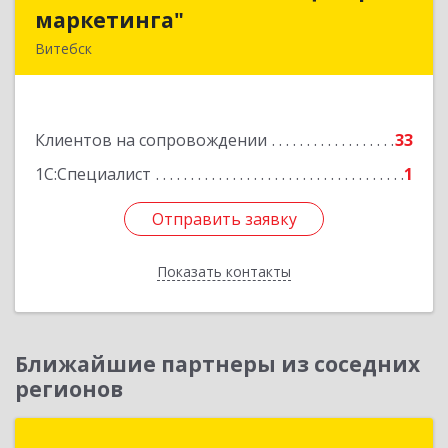
маркетинга"
маркетинга"
Витебск
Республика Беларусь, 210015, Витебская
область, г. Витебск, пр-д Гоголя, д. 5
Клиентов на сопровождении
33
Подробнее
1С:Специалист
1
Отправить заявку
Отправить заявку
Показать контакты
Назад
Ближайшие партнеры из соседних
регионов