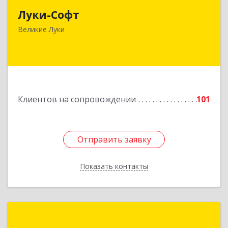
Луки-Софт
182113, Псковская обл, Великие Луки г,
Октябрьский пр-кт, дом № 56А, оф.2
Великие Луки
Подробнее
Клиентов на сопровождении
101
Отправить заявку
Отправить заявку
Показать контакты
Назад
1С:Франчайзинг. АйТи-