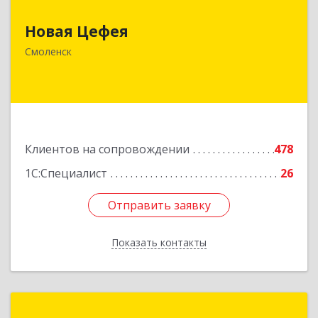
Новая Цефея
214018, Смоленская обл, Смоленск г, Раевского
ул, дом № 10
Смоленск
Подробнее
Клиентов на сопровождении
478
1С:Специалист
26
Отправить заявку
Отправить заявку
Показать контакты
Назад
Легасофт