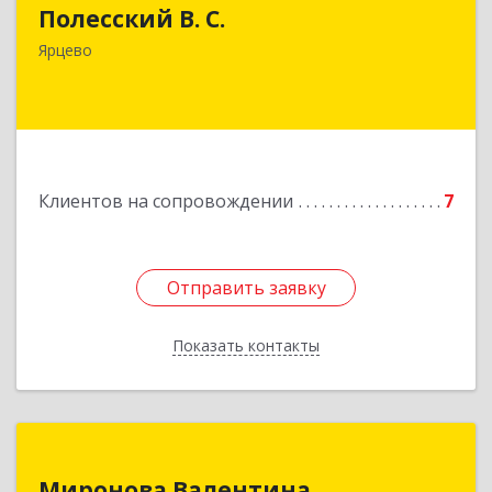
Полесский В. С.
215800,Смоленская обл. г. Ярцево,
ул.Краснофлотская д.30
Ярцево
Подробнее
Клиентов на сопровождении
7
Отправить заявку
Отправить заявку
Показать контакты
Назад
Миронова Валентина
Миронова Валентина
Николаевна