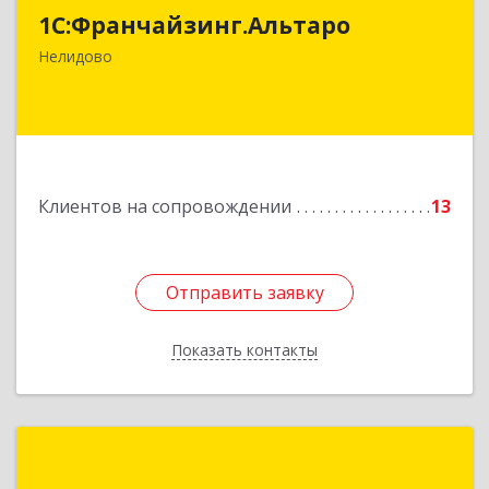
1С:Франчайзинг.Альтаро
172527, Тверская обл, Нелидово г, Матросова
ул, дом № 22, оф.1
Нелидово
Подробнее
Клиентов на сопровождении
13
Отправить заявку
Отправить заявку
Показать контакты
Назад
ИП Соболев Алексей Николаевич