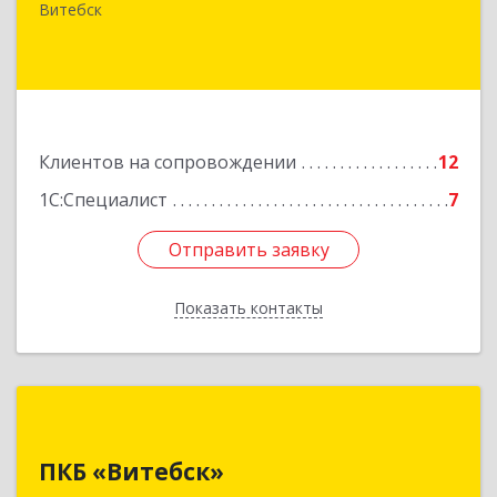
д.31, кв.77
Витебск
Подробнее
Клиентов на сопровождении
12
1С:Специалист
7
Отправить заявку
Отправить заявку
Показать контакты
Назад
ПКБ «Витебск»
ПКБ «Витебск»
Республика Беларусь, 210026, г. Витебск, ул.