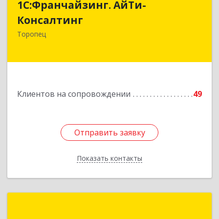
1С:Франчайзинг. АйТи-
Консалтинг
Консалтинг
172840, Тверская обл, Торопец г, Гоголя ул,
Торопец
дом № 13
Подробнее
Клиентов на сопровождении
49
Отправить заявку
Отправить заявку
Показать контакты
Назад
1С:Франчайзинг.Альтаро