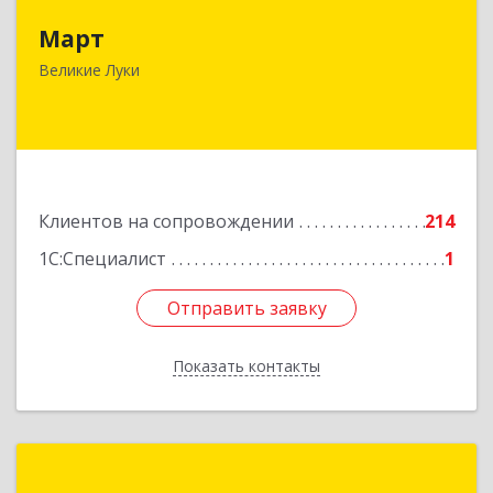
Март
182113, Псковская обл, Великие Луки г,
Ботвина ул, дом № 17 А, пом.1003
Великие Луки
Подробнее
Клиентов на сопровождении
214
1С:Специалист
1
Отправить заявку
Отправить заявку
Показать контакты
Назад
1С:Франчайзинг. Оникс-М