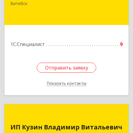
Старобабиновический, д.17, комн.7
Витебск
Подробнее
1С:Специалист
9
Отправить заявку
Отправить заявку
Показать контакты
Назад
ИП Кузин Владимир Витальевич
ИП Кузин Владимир Витальевич
Беларусь, 210001, г.Витебск, ул. Ильинского,