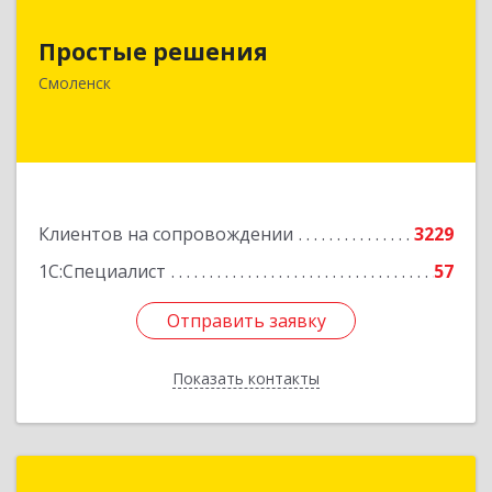
Простые решения
Простые решения
214015, Смоленская обл, Смоленск г, Большая
Краснофлотская ул, дом № 17
Смоленск
Подробнее
Клиентов на сопровождении
3229
1С:Специалист
57
Отправить заявку
Отправить заявку
Показать контакты
Назад
Новая Цефея