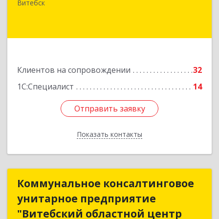
Замковая, д. 4-3, каб. 304
Витебск
Подробнее
Клиентов на сопровождении
32
1С:Специалист
14
Отправить заявку
Отправить заявку
Показать контакты
Назад
Коммунальное консалтинговое
Коммунальное консалтинговое
унитарное предприятие
унитарное предприятие
"Витебский областной центр
"Витебский областной центр