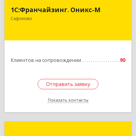
1С:Франчайзинг. Оникс-М
215500, Смоленская обл, Сафоновский р-н,
Сафоново г, Революционная ул, дом № 9а
Сафоново
Подробнее
Клиентов на сопровождении
90
Отправить заявку
Отправить заявку
Показать контакты
Назад
Луки-Софт