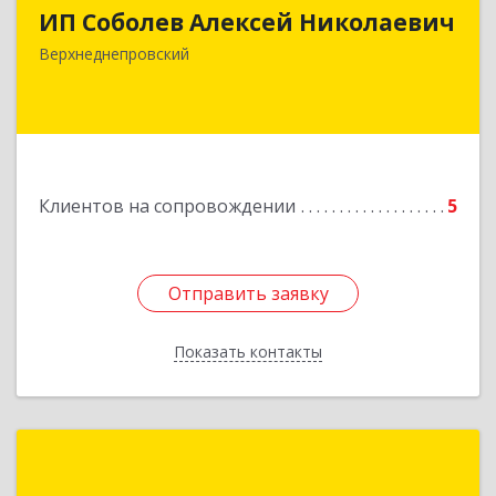
ИП Соболев Алексей Николаевич
Подробнее
Верхнеднепровский
Клиентов на сопровождении
5
Отправить заявку
Отправить заявку
Показать контакты
Назад
Полесский В. С.