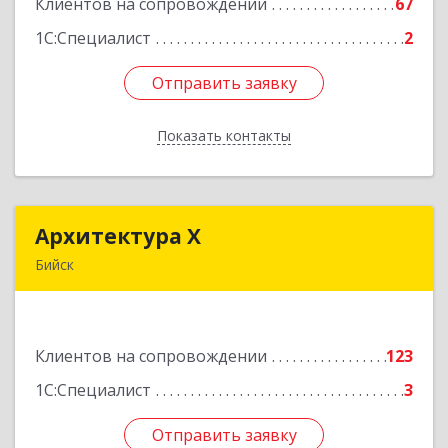
Клиентов на сопровождении
67
Подробнее
1С:Специалист
2
Отправить заявку
Отправить заявку
Показать контакты
Назад
Архитектура Х
Архитектура Х
Бийск
659300, Алтайский край, Бийск г, Турусова ул,
дом № 3
Клиентов на сопровождении
123
Подробнее
1С:Специалист
3
Отправить заявку
Отправить заявку