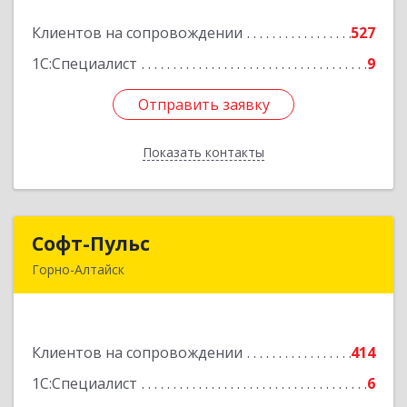
Клиентов на сопровождении
527
Подробнее
1С:Специалист
9
Отправить заявку
Отправить заявку
Показать контакты
Назад
Софт-Пульс
Софт-Пульс
Горно-Алтайск
649006, Алтай Респ, Горно-Алтайск г,
Комсомольская ул, дом № 13
Клиентов на сопровождении
414
Подробнее
1С:Специалист
6