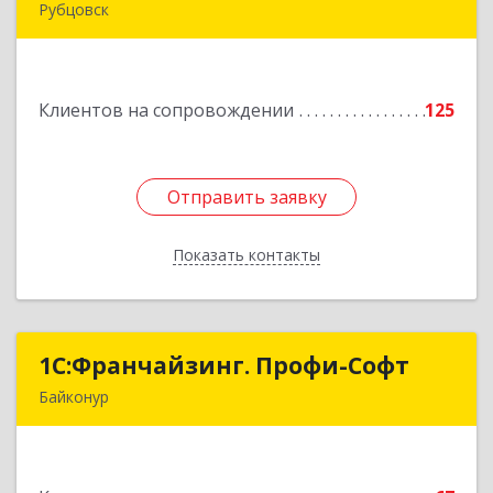
Рубцовск
658204, Алтайский край, Рубцовск г, Алтайская
ул, дом № 7
Клиентов на сопровождении
125
Подробнее
Отправить заявку
Отправить заявку
Показать контакты
Назад
1С:Франчайзинг. Профи-Софт
1С:Франчайзинг. Профи-Софт
Байконур
468320, Байконур г, Ленина ул, дом № 10,
кв.1+2+3