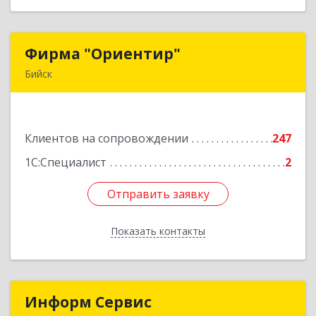
Фирма "Ориентир"
Фирма "Ориентир"
Бийск
659300, Алтайский край, Бийск г, Сергея Кирова
пр-кт, дом № 3
Клиентов на сопровождении
247
Подробнее
1С:Специалист
2
Отправить заявку
Отправить заявку
Показать контакты
Назад
Информ Сервис
Информ Сервис