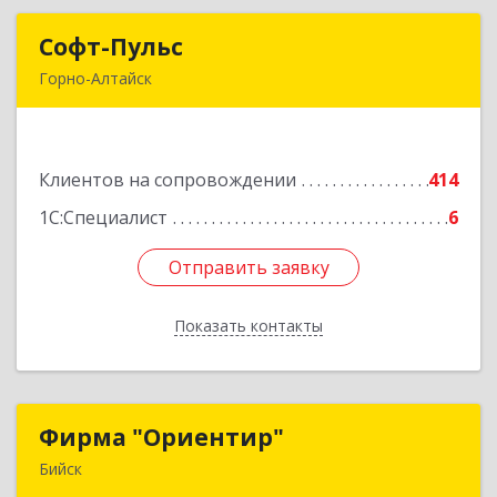
Софт-Пульс
Софт-Пульс
Горно-Алтайск
649006, Алтай Респ, Горно-Алтайск г,
Комсомольская ул, дом № 13
Клиентов на сопровождении
414
Подробнее
1С:Специалист
6
Отправить заявку
Отправить заявку
Показать контакты
Назад
Фирма "Ориентир"
Фирма "Ориентир"
Бийск
659300, Алтайский край, Бийск г, Сергея Кирова