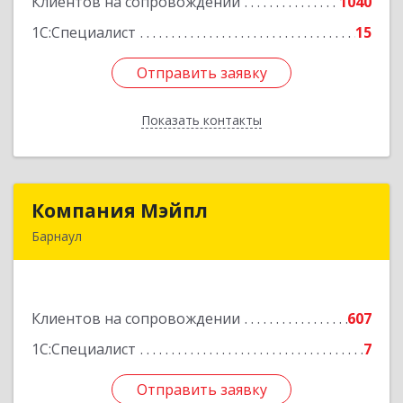
Клиентов на сопровождении
1040
Подробнее
1С:Специалист
15
Отправить заявку
Отправить заявку
Показать контакты
Назад
Компания Мэйпл
Компания Мэйпл
Барнаул
656038, Алтайский край, Барнаул г,
Комсомольский пр-кт, дом № 112
Клиентов на сопровождении
607
Подробнее
1С:Специалист
7
Отправить заявку
Отправить заявку