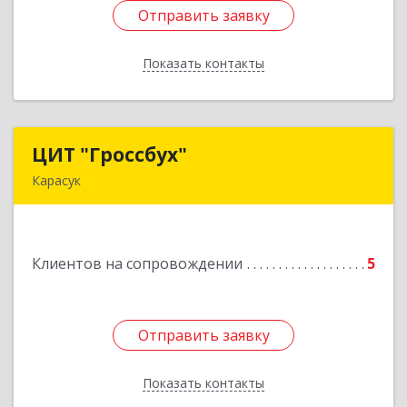
Отправить заявку
Отправить заявку
Показать контакты
Назад
ЦИТ "Гроссбух"
ЦИТ "Гроссбух"
Карасук
632861, Новосибирская обл, Карасукский р-н,
Карасук г, Сорокина ул, дом № 9, оф.3
Клиентов на сопровождении
5
Подробнее
Отправить заявку
Отправить заявку
Показать контакты
Назад