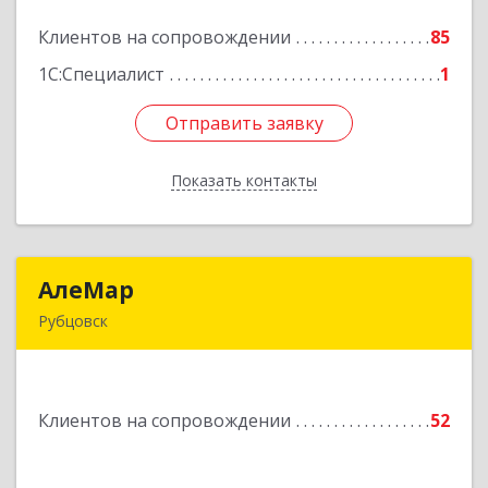
Клиентов на сопровождении
85
Подробнее
1С:Специалист
1
Отправить заявку
Отправить заявку
Показать контакты
Назад
АлеМар
АлеМар
Рубцовск
658210, Алтайский край, Рубцовск г,
Комсомольская ул, дом № 80
Клиентов на сопровождении
52
Подробнее